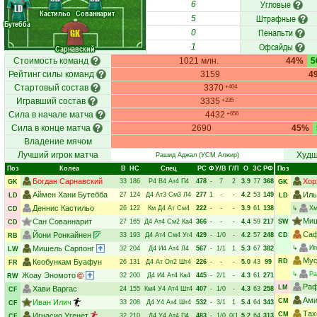
Угловые
6
LD
Кастильо
Сованнарит
Штрафные
5
Бутебба
Пенальти
GK
0
Офсайды
1
Сарнавский
Стоимость команд
1021 млн.
44%
5
Рейтинг силы команд
3159
4
Стартовый состав
3370
+404
Игравший состав
3335
+235
Сила в начале матча
4432
+656
Сила в конце матча
2690
45%
Владение мячом
Лучший игрок матча
Худш
Рашид Аджал
(УСМ Алжир)
Поз
Колеа
В
НC
Спец
РC
Ф
У/В
Г/П
О
ЗС
РФ
Поз
Богдан Сарнавский
Хор
33
186
Р4
В4
Ат4
П4
478
-
7
2
3.9
77
368
GK
GK
Аймен Хани Бутебба
Иль
27
124
Д4
Ат3
См3
Л4
277
1
-
-
4.2
53
149
LD
LD
Деннис Кастильо
26
122
Км
Д4
Ат
См4
222
-
-
-
3.9
61
138
↳
Хм
CD
Миш
Сан Сованнарит
27
165
Д4
Ат4
См2
Ка4
366
-
-
-
4.4
59
217
SW
CD
Саф
Йони Ронкайнен
33
193
Д4
Ат4
См4
Уг4
429
-
1/0
-
4.2
57
248
CD
RB
Мишель Сарпонг
↳
Иг
32
204
Д4
И4
Ат4
Л4
567
-
1/1
1
5.3
67
382
LW
Мус
Кеобункам Буафун
RD
26
131
Д4
Ат
Оп2
Шт4
226
-
-
-
5.0
43
99
FR
↳
Ра
Жоау Эномото
32
200
Д4
И4
Ат4
Ка4
445
-
2/1
-
4.3
61
271
RW
Раф
LM
Хави Варгас
24
155
Км4
У4
Ат4
Шт4
407
-
1/0
-
4.3
63
258
CF
Ами
CM
Иван Илич
33
208
Д4
У4
Ат4
Шт4
532
-
3/1
1
5.4
64
343
CF
Тах
CM
Игнасио Угенет
32
210
Д4
У4
Ат4
П4
483
-
1/0
0/1
5.2
64
313
CF