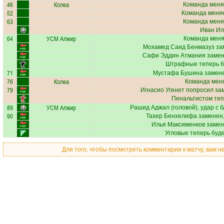
46
Колеа
Команда меня
52
Команда меняе
63
Команда меня
Иван Ил
64
УСМ Алжир
Команда меняе
Мохамед Саид Бенмазуз
за
Сафи Эддин Атмания
замен
Штрафные теперь б
71
Мустафа Бушина
замене
76
Колеа
Команда меня
79
Игнасио Угенет
попросил зам
Пенальтистом теп
89
УСМ Алжир
Рашид Аджал
(головой), удар с 
90
Тахер Бенхелифа
заменен,
Илья Максименков
замен
Угловые теперь буд
Для того, чтобы посмотреть комментарии к матчу, вам 