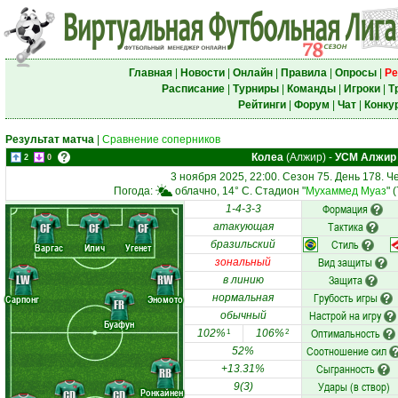
Главная
|
Новости
|
Онлайн
|
Правила
|
Опросы
|
Ре
Расписание
|
Турниры
|
Команды
|
Игроки
|
Т
Рейтинги
|
Форум
|
Чат
|
Конку
Результат матча
|
Сравнение соперников
Колеа
(Алжир)
-
УСМ Алжир
2
0
3 ноября 2025, 22:00. Сезон 75. День 178. 
Погода:
облачно, 14° C. Стадион "
Мухаммед Муаз
" 
Формация
1-4-3-3
Тактика
CF
CF
CF
атакующая
Стиль
бразильский
Варгас
Илич
Угенет
Вид защиты
зональный
LW
RW
Защита
в линию
Грубость игры
нормальная
Сарпонг
Эномото
FR
Настрой на игру
обычный
Буафун
Оптимальность
102%
106%
1
2
Соотношение сил
52%
Сыгранность
+13.31%
RB
Удары (в створ)
9(3)
Ронкайнен
CD
CD