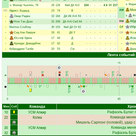
↳
Мари
↳
Монгар Чьелген
, 79
26
126
Км4
Д4
Ат2
224
-
-
-
4.6
96
217
Мох
AM
GK
Идрисс Будауд
23
74
В
-
-
-
-
-
-
-
↳
Фл
-
Омар Раджа
32
184
Д4
И4
Ат4
Л4
-
-
-
-
-
-
-
Абд
RM
-
Нгок Тан Доан
32
209
Д4
Ат4
См3
К4
-
-
-
-
-
-
-
Ибр
-
Милтон Слэйтер
30
153
Км4
Д4
От
К2
-
-
-
-
-
-
-
CF
-
Сид Али Лакрум
16
41
Д4
У
-
-
-
-
-
-
-
GK
Усса
-
Юссеф Удина
17
44
Д
-
-
-
-
-
-
-
-
Исм
-
Арнедас Довидайтис
17
42
Д
-
-
-
-
-
-
-
-
Наб
-
Кейреддини Талби
20
53
См
-
-
-
-
-
-
-
-
Диа
Лента событий:
+1
0
45
Команда
Хрон
Мин
Соб
10
УСМ Алжир
Рафаэль Булат
п
22
Колеа
Команда меняе
Мишель Сарпонг
(головой), удар с
30
УСМ Алжир
Команда меня
32
Рафаэль Бул