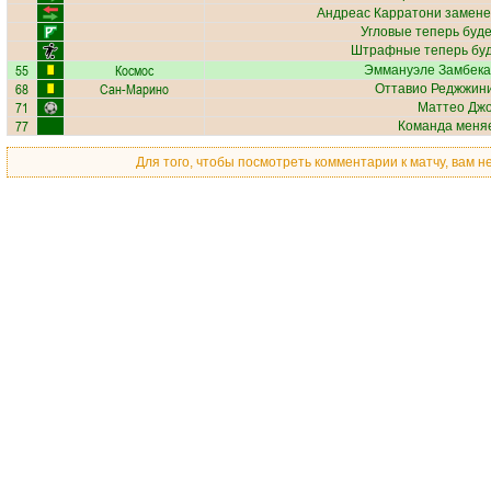
Андреас Карратони
замене
Угловые теперь буд
Штрафные теперь бу
55
Космос
Эммануэле Замбека
68
Сан-Марино
Оттавио Реджжин
71
Маттео Дж
77
Команда меняе
Для того, чтобы посмотреть комментарии к матчу, вам 