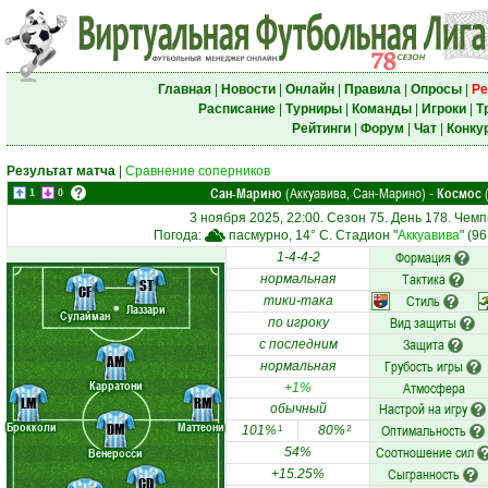
Главная
|
Новости
|
Онлайн
|
Правила
|
Опросы
|
Ре
Расписание
|
Турниры
|
Команды
|
Игроки
|
Т
Рейтинги
|
Форум
|
Чат
|
Конку
Результат матча
|
Сравнение соперников
Сан-Марино
(Аккуавива, Сан-Марино)
Космос
(
-
1
0
3 ноября 2025, 22:00. Сезон 75. День 178. Чем
Погода:
пасмурно, 14° C. Стадион "
Аккуавива
" (9
Формация
1-4-4-2
Тактика
нормальная
ST
CF
Стиль
тики-така
Лаззари
Сулайман
Вид защиты
по игроку
Защита
с последним
AM
Грубость игры
нормальная
Карратони
Атмосфера
+1%
LM
RM
Настрой на игру
обычный
Брокколи
Маттеони
DM
Оптимальность
101%
80%
1
2
Соотношение сил
Венеросси
54%
Сыгранность
+15.25%
CD