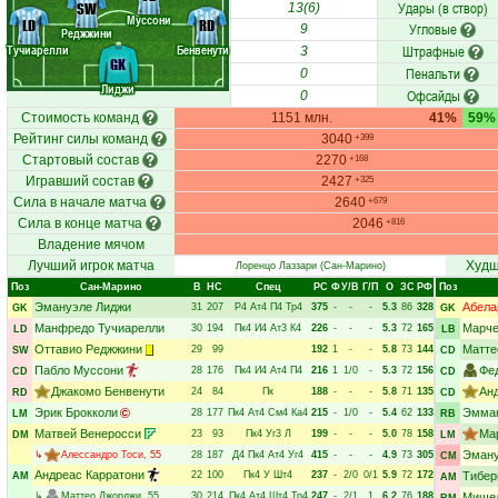
Удары (в створ)
SW
13(6)
Муссони
LD
RD
Угловые
9
Реджжини
Тучиарелли
Бенвенути
Штрафные
3
GK
Пенальти
0
Лиджи
Офсайды
0
Стоимость команд
1151 млн.
41%
59%
Рейтинг силы команд
3040
+399
Стартовый состав
2270
+168
Игравший состав
2427
+325
Сила в начале матча
2640
+679
Сила в конце матча
2046
+816
Владение мячом
Лучший игрок матча
Худш
Лоренцо Лаззари
(Сан-Марино)
Поз
Сан-Марино
В
НC
Спец
РC
Ф
У/В
Г/П
О
ЗС
РФ
Поз
Эмануэле Лиджи
Абела
31
207
Р4
Ат4
П4
Тр4
375
-
-
-
5.3
86
328
GK
GK
Манфредо Тучиарелли
Марче
30
194
Пк4
И4
Ат3
К4
226
-
-
-
5.3
72
165
LD
LB
Оттавио Реджжини
Матте
29
99
192
1
-
-
5.8
73
144
SW
CD
Пабло Муссони
Фе
28
176
Пк4
И4
Ат4
П4
216
1
1/0
-
5.3
72
156
CD
CD
Джакомо Бенвенути
Ан
24
84
Пк
188
-
-
-
5.8
71
135
RD
CD
Эрик Брокколи
Эмман
28
177
Пк4
Ат4
См4
Ка4
215
-
1/0
-
5.4
62
133
LM
RB
Матвей Венеросси
Ма
23
93
Пк4
Уг3
Л
199
-
-
-
5.0
78
158
DM
LM
Эману
↳
Алессандро Тоси
, 55
28
187
Д4
Пк4
Ат4
Уг4
415
-
-
-
4.9
73
305
CM
Андреас Карратони
22
100
Пк4
У
Шт4
237
-
2/0
0/1
5.9
72
172
Тибер
AM
AM
↳
Маттео Джорджи
, 55
30
214
Пк4
Ат4
Шт4
Тр4
247
-
2/1
1
6.2
76
188
Мише