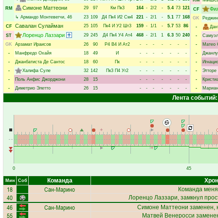
RM
Симоне Маттеони
29
97
Км
Пк3
164
-
2/2
-
5.4
73
121
RM
Фи
CF
↳
Армандо Монтевегчи
, 46
23
109
Д4
Пк4
И2
См4
221
-
2/1
-
5.1
77
168
GK
Реджин
Савалан Сулайман
25
105
Пк4
И
У2
Шт3
159
-
1/1
-
5.7
53
86
CF
-
Дан
Лоренцо Лаззари
29
245
Д4
Пк4
У4
Ат4
468
-
2/1
1
6.3
50
240
ST
-
Самуэл
GK
Арзамат Ираисов
26
90
Р4
В4
И
Ат2
-
-
-
-
-
-
-
-
Матео 
-
Манфредо Охайя
18
49
И
-
-
-
-
-
-
-
-
Джанлу
-
Джанбатиста Де Сантос
18
60
Пк
-
-
-
-
-
-
-
-
Игнаци
-
Халифа Суле
32
142
Пк3
П4
Уг2
-
-
-
-
-
-
-
-
Этторе
-
Поль Анфис Джорджони
28
15
-
-
-
-
-
-
-
-
Кристи
-
Диметрио Элетто
26
15
-
-
-
-
-
-
-
-
Мариан
Лента событий:
0
45
Команда
Хрон
Мин
Соб
18
Сан-Марино
Команда меня
40
Лоренцо Лаззари
, замкнул прос
46
Сан-Марино
Симоне Маттеони
заменен, 
55
Матвей Венеросси
заменен