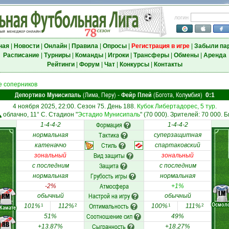
логин
ная
|
Новости
|
Онлайн
|
Правила
|
Опросы
|
Регистрация в игре
|
Забыли па
Расписание
|
Турниры
|
Команды
|
Игроки
|
Трансферы
|
Обмены
|
Аренда
Рейтинги
|
Форум
|
Чат
|
Конкурсы
|
Контакты
 соперников
Депортиво Мунисипаль
(Лима, Перу)
Фейр Плей
(Богота, Колумбия)
-
0:1
4 ноября 2025, 22:00. Сезон 75. День 188.
Кубок Либертадорес, 5 тур
.
облачно, 11° C. Стадион "
Эстадио Мунисипаль
" (70 000). Зрителей: 70 000. 
Формация
1-4-4-2
1-4-4-2
Тактика
нормальная
суперзащитная
Стиль
катеначчо
спартаковский
Вид защиты
зональный
зональный
Защита
с последним
с последним
Грубость игры
нормальная
нормальная
Атмосфера
-2%
+1%
LM
Настрой на игру
RM
обычный
обычный
Осмол
Оптимальность
101%
112%
100%
111%
1
2
1
2
Камате
Соотношение сил
51%
49%
RB
Сыгранность
+13.87%
+18.27%