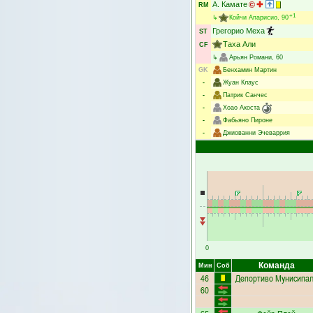
А. Камате
RM
+1
↳
Койчи Апарисио
, 90
Грегорио Меха
ST
Таха Али
CF
↳
Арьян Романи
, 60
GK
Бенхамин Мартин
-
Жуан Клаус
-
Патрик Санчес
-
Хоао Акоста
-
Фабьяно Пироне
-
Джиованни Эчеваррия
0
Команда
Мин
Соб
46
Депортиво Мунисипа
60