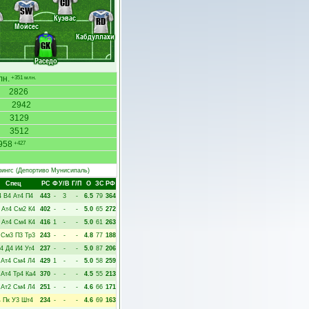
CD
SW
Куэвас
RD
Мойсес
Кабдуллахи
GK
Раседо
лн.
+351 млн.
2826
2942
3129
3512
958
+427
рингс
(Депортиво Мунисипаль)
Спец
РC
Ф
У/В
Г/П
О
ЗС
РФ
4
В4
Ат4
П4
443
-
3
-
6.5
79
364
Ат4
См2
К4
402
-
-
-
5.0
65
272
Ат4
См4
К4
416
1
-
-
5.0
61
263
См3
П3
Тр3
243
-
-
-
4.8
77
188
4
Д4
И4
Уг4
237
-
-
-
5.0
87
206
Ат4
См4
Л4
429
1
-
-
5.0
58
259
Ат4
Тр4
Ка4
370
-
-
-
4.5
55
213
Ат2
См4
Л4
251
-
-
-
4.6
66
171
4
Пк
У3
Шт4
234
-
-
-
4.6
69
163