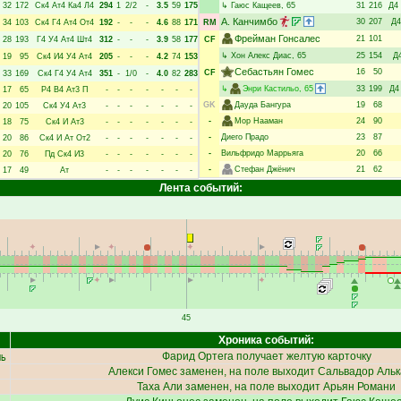
32
172
Ск4
Ат4
Ка4
Л4
294
1
2/2
-
3.5
59
175
↳
Гаюс Кащеев
, 65
31
216
Д4
А. Канчимбо
30
207
Д4
34
103
Ск4
Г4
Ат4
От4
192
-
-
-
4.6
88
171
RM
Фрейман Гонсалес
21
101
28
193
Г4
У4
Ат4
Шт4
312
-
-
-
3.9
58
177
CF
↳
Хон Алекс Диас
, 65
25
154
Д
19
95
Ск4
И4
У4
Ат4
205
-
-
-
4.2
74
153
Себастьян Гомес
16
50
CF
33
169
Ск4
Г4
У4
Ат4
351
-
1/0
-
4.0
82
283
↳
Энри Кастильо
, 65
33
199
Д4
17
65
Р4
В4
Ат3
П
-
-
-
-
-
-
-
GK
Дауда Бангура
19
68
20
105
Ск4
У4
Ат3
-
-
-
-
-
-
-
-
Мор Нааман
24
90
18
75
Ск4
И
Ат3
-
-
-
-
-
-
-
-
Диего Прадо
23
87
20
86
Ск4
И
Ат
От2
-
-
-
-
-
-
-
-
Вильфридо Маррьяга
20
66
20
76
Пд
Ск4
И3
-
-
-
-
-
-
-
-
Стефан Джёнич
21
62
17
49
Ат
-
-
-
-
-
-
-
Лента событий:
45
Хроника событий:
ль
Фарид Ортега
получает желтую карточку
Алекси Гомес
заменен, на поле выходит
Сальвадор Альк
Таха Али
заменен, на поле выходит
Арьян Романи