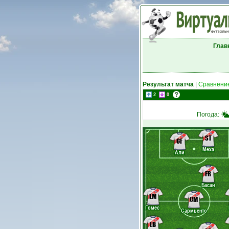
Глав
Результат матча
|
Сравнение
2
0
Погода:
ST
CF
Меха
Али
FR
Басан
LM
CM
Гомес
Сармьенто
LB