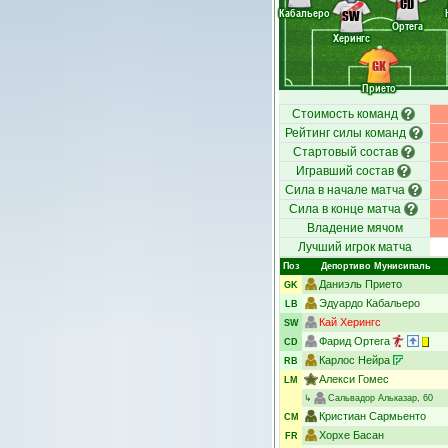
CD
Кабальеро
SW
Ортега
Херингс
GK
Прието
Стоимость команд
Рейтинг силы команд
Стартовый состав
Игравший состав
Сила в начале матча
Сила в конце матча
Владение мячом
Лучший игрок матча
Поз
Депортиво Мунисипаль
Даниэль Прието
GK
Эдуардо Кабальеро
LB
Кай Херингс
SW
Фарид Ортега
CD
Карлос Нейра
RB
Алекси Гомес
LM
↳
Сальвадор Альказар
, 60
Кристиан Сармьенто
CM
Хорхе Басан
FR