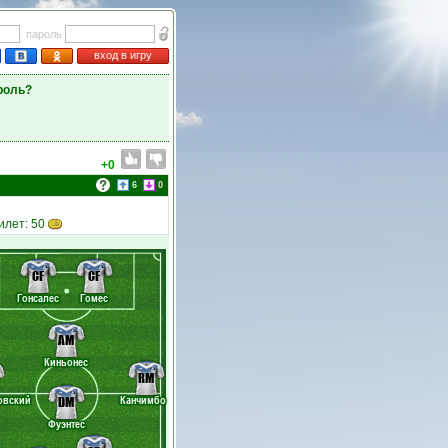
пароль
вход в игру
роль?
+0
6
0
Билет: 50
CF
CF
Гонсалес
Гомес
AM
Киньонес
RM
овский
Канчимбо
DM
Фуэнтес