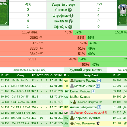
Нейра
Удары (в створ)
4(3)
3(2)
LD
Угловые
5
5
Штрафные
Эванс
3
4
Пенальти
0
0
Офсайды
1
0
1159 млн.
43%
57%
1510 м
2893
51%
49%
+67
3162
52%
48%
+220
3236
51%
49%
+107
3642
51%
49%
+130
2531
46%
54%
2
53%
47%
Худший игрок матча
Энри Кастильо
(Фейр Плей)
Кай Хе
В
НC
Спец
РC
Ф
У/В
Г/П
О
ЗС
РФ
Поз
Фейр Плей
В
НC
Камило Раседо
32
152
Р4
В4
Ат4
П4
341
-
2
1
3.5
82
274
29
201
Р
GK
Мэттью Эванс
31
172
Ск4
Г4
Ат4
От4
431
-
-
-
3.9
61
255
31
201
Д4
LD
Елиас Мойсес
31
166
Ск4
Ат3
От4
Л4
327
1
-
-
3.4
63
203
33
194
Д4
SW
Майкл Куэвас
30
160
Ск4
Г3
От4
П4
361
1
-
-
3.8
70
249
19
106
Д4
CD
34
131
Ск4
Г4
Ат4
Уг4
309
-
-
-
3.9
63
191
↳
Николас Педраза
, 65
19
108
Км
Алаин Кабдуллахи
31
204
Д4
34
132
Ск4
Г4
Ат4
См4
236
-
-
-
4.3
74
177
RD
Артем Осмоловский
33
220
Д4
32
180
Пд4
Ск4
У4
Ат4
396
-
-
-
3.9
85
312
LM
Габриэль Фуэнтес
33
162
Пд4
Ск4
Г4
Ат4
461
-
1/1
-
4.0
61
261
19
119
Д4
DM
Луис Киньонес
30
153
Ск4
Г4
У4
Ат2
366
1
-
-
3.9
46
155
17
89
Д
AM