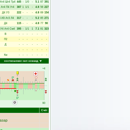
Ат4
Шт4
Тр4
445
-
1/0
-
5.1
87
391
Ат4
П4
Уг4
387
1
1/1
-
4.8
56
227
Д4
У3
222
-
-
-
4.8
69
154
4
И3
Ат3
Л4
317
-
-
-
5.2
85
271
Д4
115
-
-
-
4.8
77
90
У4
Ат4
См4
395
-
1/1
1
7.1
81
323
В
-
-
-
-
-
-
-
П2
-
-
-
-
-
-
-
Д
-
-
-
-
-
-
-
-
-
-
-
-
-
-
Км
-
-
-
-
-
-
-
соотношение сил команд
+4
90
Счёт
азар