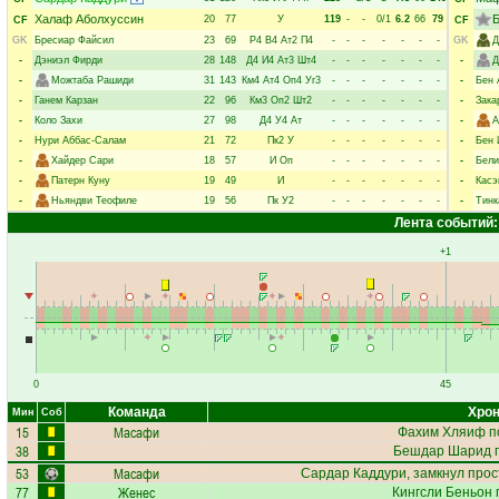
Халаф Аболхуссин
Б
20
77
У
119
-
-
0/1
6.2
66
79
CF
CF
GK
Бресиар Файсил
23
69
Р4
В4
Ат2
П4
-
-
-
-
-
-
-
GK
Д
-
Дэниэл Фирди
28
148
Д4
И4
Ат3
Шт4
-
-
-
-
-
-
-
-
Д
-
Можтаба Рашиди
31
143
Км4
Ат4
Оп4
Уг3
-
-
-
-
-
-
-
-
Бен 
-
Ганем Карзан
22
96
Км3
Оп2
Шт2
-
-
-
-
-
-
-
-
Зака
-
Коло Захи
27
98
Д4
У4
Ат
-
-
-
-
-
-
-
-
А
-
Нури Аббас-Салам
21
72
Пк2
У
-
-
-
-
-
-
-
-
Бен 
-
Хайдер Сари
18
57
И
Оп
-
-
-
-
-
-
-
-
Бели
-
Патерн Куну
19
49
И
-
-
-
-
-
-
-
-
Касэ
-
Ньяндви Теофиле
19
56
Пк
У2
-
-
-
-
-
-
-
-
Тинк
Лента событий:
+1
0
45
Команда
Хрон
Мин
Соб
15
Масафи
Фахим Хляиф
п
38
Бешдар Шарид
п
53
Масафи
Сардар Каддури
, замкнул прос
77
Женес
Кингсли Беньон
п