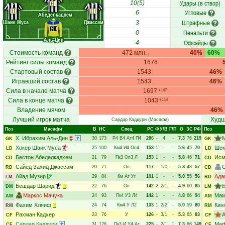
Удары (в створ)
CD
10(5)
LD
RD
Угловые
6
Абеделкадхем
Шаик Муса
Джассам
Штрафные
3
GK
Пенальти
0
Аль-Дин
Офсайды
4
Стоимость команд
472 млн.
40%
60%
Рейтинг силы команд
1676
Стартовый состав
1543
46%
Игравший состав
1543
46%
Сила в начале матча
1697
+147
Сила в конце матча
1043
+114
Владение мячом
46%
Лучший игрок матча
Худш
Сардар Каддури
(Масафи)
Поз
Масафи
В
НC
Спец
РC
Ф
У/В
Г/П
О
ЗС
РФ
Поз
Х. Ибрахим Аль-Дин
30
173
Р4
В4
Ат4
П4
286
-
4
-
7.3
76
219
GK
GK
Хокер Шаик Муса
Шек
25
100
Км4
И4
Оп4
153
1
-
-
5.6
45
70
LD
LD
Бестон Абеделкадхем
Исм
21
79
Пк3
Оп3
Л
153
1
-
-
5.8
46
71
CD
CD
Сайед Захид Джассам
20
71
Оп
117
-
1/0
-
5.8
48
57
RD
CD
Айад Музир
Ада
29
84
Км
Ат
Уг
101
1
-
-
5.0
55
56
LM
RD
Бешдар Шарид
Б
22
76
Оп
142
2
2/1
-
4.9
60
85
DM
LM
Маркос Мачука
Мам
24
93
Пк4
У3
Л4
142
1
-
-
4.8
66
94
AM
AM
Фахим Хляиф
Кин
24
74
Км4
У
Л2
133
1
2/2
-
5.0
59
80
RM
RM
Рахман Кадхер
А
23
76
У
126
-
3/1
-
5.3
65
83
CF
CF
Сардар Каддури
Маф
31
126
Пк3
И
У4
Ат
225
-
2/1
1
7.3
66
149
CF
CF