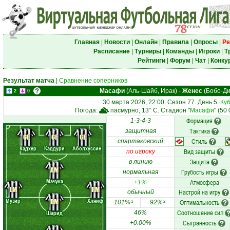
Главная
|
Новости
|
Онлайн
|
Правила
|
Опросы
|
Ре
Расписание
|
Турниры
|
Команды
|
Игроки
|
Т
Рейтинги
|
Форум
|
Чат
|
Конку
Результат матча
|
Сравнение соперников
Масафи
(Аль-Шайб, Ирак)
-
Женес
(Бобо-Ди
2
0
30 марта 2026, 22:00. Сезон 77. День 5.
Куб
Погода:
пасмурно, 13° C. Стадион "
Масафи
" (50
Формация
1-3-4-3
Тактика
защитная
CF
CF
CF
Стиль
спартаковский
Кадхер
Каддури
Аболхуссин
Вид защиты
по игроку
Защита
в линию
AM
Грубость игры
нормальная
Мачука
Атмосфера
+1%
LM
RM
Настрой на игру
обычный
Музир
Хляиф
DM
Оптимальность
101%
92%
1
2
Соотношение сил
Шарид
46%
Сыгранность
+0.00%