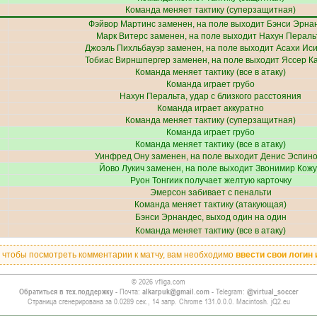
Команда меняет тактику (суперзащитная)
Фэйвор Мартинс
заменен, на поле выходит
Бэнси Эрна
Марк Витерс
заменен, на поле выходит
Нахун Пераль
Джоэль Пихльбауэр
заменен, на поле выходит
Асахи Ис
Тобиас Вирншпергер
заменен, на поле выходит
Яссер К
Команда меняет тактику (все в атаку)
Команда играет грубо
Нахун Перальта
, удар с близкого расстояния
Команда играет аккуратно
Команда меняет тактику (суперзащитная)
Команда играет грубо
Команда меняет тактику (все в атаку)
Уинфред Ону
заменен, на поле выходит
Денис Эспин
Йово Лукич
заменен, на поле выходит
Звонимир Кож
Руон Тонгиик
получает желтую карточку
Эмерсон
забивает с пенальти
Команда меняет тактику (атакующая)
Бэнси Эрнандес
, выход один на один
Команда меняет тактику (все в атаку)
, чтобы посмотреть комментарии к матчу, вам необходимо
ввести свои логин 
© 2026 vfliga.com
Обратиться в тех.поддержку
- Почта:
alkarpuk@gmail.com
- Telegram:
@virtual_soccer
Страница сгенерирована за 0.0289 сек., 14 запр. Chrome 131.0.0.0. Macintosh. jQ2.eu