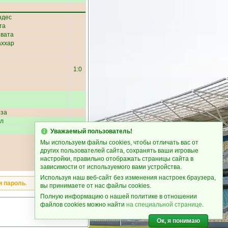
ндес
та
ивата
аххар
1:0
оза
ул
Уважаемый пользователь!
2:0
Мы используем файлы cookies, чтобы отличать вас от
других пользователей сайта, сохранять ваши игровые
3:0
настройки, правильно отображать страницы сайта в
зависимости от используемого вами устройства.
Используя наш веб-сайт без изменения настроек браузера,
и пароль
.
вы принимаете от нас файлы cookies.
Полную информацию о нашей политике в отношении
файлов cookies можно найти
на специальной странице
.
Ок, я понимаю