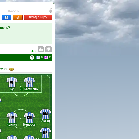
пароль
вход в игру
роль?
+0
0
2
т: 26
CF
CF
Ку
Э. Кастилло
RM
CM
CM
Аккад
Куртич
Мендоса
RB