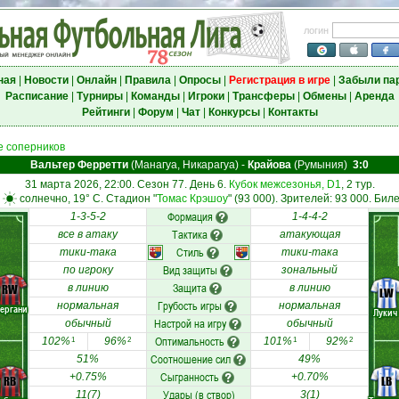
логин
ная
|
Новости
|
Онлайн
|
Правила
|
Опросы
|
Регистрация в игре
|
Забыли па
Расписание
|
Турниры
|
Команды
|
Игроки
|
Трансферы
|
Обмены
|
Аренда
Рейтинги
|
Форум
|
Чат
|
Конкурсы
|
Контакты
 соперников
Вальтер Ферретти
(Манагуа, Никарагуа)
-
Крайова
(Румыния)
3:0
31 марта 2026, 22:00. Сезон 77. День 6.
Кубок межсезонья, D1
, 2 тур.
:
солнечно, 19° C. Стадион "
Томас Крэшоу
" (93 000). Зрителей: 93 000. Биле
Формация
1-3-5-2
1-4-4-2
Тактика
все в атаку
атакующая
Стиль
тики-така
тики-така
Вид защиты
по игроку
зональный
Защита
RW
в линию
в линию
LW
Грубость игры
нормальная
нормальная
ергани
Лукич
Настрой на игру
обычный
обычный
Оптимальность
102%
96%
101%
92%
1
2
1
2
Соотношение сил
51%
49%
Сыгранность
+0.75%
+0.70%
RB
LB
Удары (в створ)
11(7)
3(1)