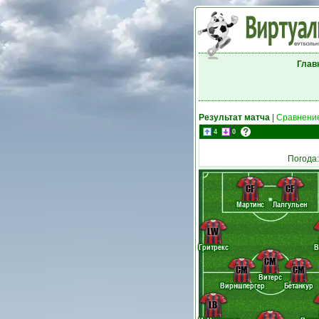
Глав
Результат матча
|
Сравнение
4
0
Погода
CF
CF
Мартинс
Лалгульен
LW
Гритрекс
В
CM
CM
CM
Витерс
Вирншпергер
Бетанкур
LB