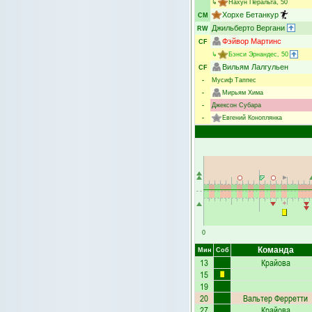
↳
Нахун Перальта
, 50
Хорхе Бетанкур
CM
Джильберто Вергани
RW
Фэйвор Мартинс
CF
↳
Бэнси Эрнандес
, 50
Вильям Лалгульен
CF
-
Мусиф Таппес
-
Мирьям Хима
-
Джексон Субара
-
Евгений Коноплянка
0
Команда
Мин
Соб
13
Крайова
15
19
20
Вальтер Ферретти
27
Крайова