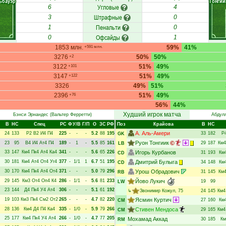
ьбауэр
Тонгии
Угловые
6
4
Штрафные
3
0
Пенальти
1
0
Офсайды
0
1
1853 млн.
59%
41%
+591 млн.
3276
50%
50%
+2
3122
51%
49%
+101
3147
51%
49%
+122
3326
49%
51%
2396
51%
49%
+76
56%
44%
Худший игрок матча
Бэнси Эрнандес
(Вальтер Ферретти)
Абдул
В
НC
Спец
РC
Ф
У/В
Г/П
О
ЗС
РФ
Поз
Крайова
В
НC
А. Аль-Амери
24
133
Р2
В2
И4
П4
225
-
-
-
5.2
88
195
33
182
Р
GK
Руон Тонгиик
23
95
В4
И4
Ат4
П4
189
-
1
-
5.5
85
161
29
187
Км4
LB
33
147
Км4
Пк4
Ат4
Ка4
341
-
-
-
5.6
65
226
Игорь Курбанов
31
193
Км
CD
30
181
Км4
Ат4
От4
Уг4
377
-
1/1
1
6.7
51
195
Дмитрий Булыга
34
148
Км
CD
30
170
Км4
Пк4
Ат4
От4
371
-
-
-
5.0
79
296
Урош Обрадович
31
145
Км
RB
29
145
Км3
От4
Оп4
К4
286
-
1/1
-
5.6
81
233
Йово Лукич
19
99
LW
23
144
Д4
Пк4
У4
Ат4
306
-
-
-
5.1
61
192
↳
Звонимир Кожул
, 75
24
145
Км4
19
103
Км3
Пк4
См2
От2
265
-
-
-
4.7
82
220
Ясмин Куртич
27
160
Км
CM
28
136
Км4
Д4
П4
Ка4
335
-
1/0
-
5.9
79
266
Стивен Мендоса
29
165
Км4
CM
25
177
Км4
Пк4
У4
Ат4
266
-
1/0
-
4.7
77
205
Мохамад Аккад
30
185
Км
RM