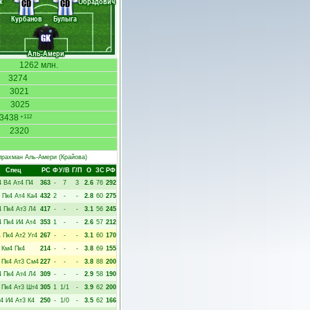
к
Обрадович
CD
CD
Курбанов
Булыга
GK
Аль-Амери
1262 млн.
3274
3021
3025
3438
+112
2320
лрахман Аль-Амери
(Крайова)
Спец
РC
Ф
У/В
Г/П
О
ЗС
РФ
4
В4
Ат4
П4
363
-
7
3
2.6
76
292
Пк4
Ат4
Ка4
432
2
-
-
2.8
60
275
4
Пк4
Ат3
Л4
417
-
-
-
3.1
56
245
4
Пк4
И4
Ат4
353
1
-
-
2.6
57
212
4
Пк4
Ат2
Уг4
267
-
-
-
3.1
60
170
Км4
Пк4
214
-
-
-
3.8
69
155
Пк4
Ат3
См4
227
-
-
-
3.8
88
200
4
Пк4
Ат4
Л4
309
-
-
-
2.9
58
190
Пк4
Ат3
Шт4
305
1
1/1
-
3.9
62
200
4
И4
Ат3
К4
250
-
1/0
-
3.5
62
166