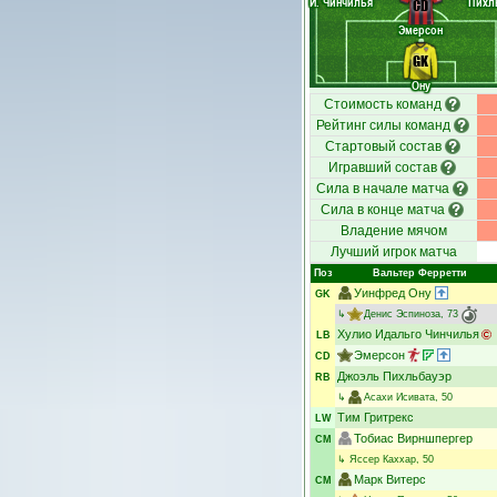
И. Чинчилья
Пихл
CD
Эмерсон
GK
Ону
Стоимость команд
Рейтинг силы команд
Стартовый состав
Игравший состав
Сила в начале матча
Сила в конце матча
Владение мячом
Лучший игрок матча
Поз
Вальтер Ферретти
Уинфред Ону
GK
↳
Денис Эспиноза
, 73
Хулио Идальго Чинчилья
LB
Эмерсон
CD
Джоэль Пихльбауэр
RB
↳
Асахи Исивата
, 50
Тим Гритрекс
LW
Тобиас Вирншпергер
CM
↳
Яссер Каххар
, 50
Марк Витерс
CM