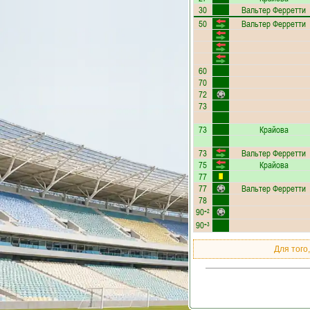
30
Вальтер Ферретти
50
Вальтер Ферретти
60
70
72
73
73
Крайова
73
Вальтер Ферретти
75
Крайова
77
77
Вальтер Ферретти
78
90
+2
90
+3
Для того