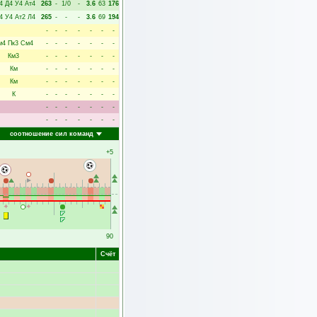
4
Д4
У4
Ат4
263
-
1/0
-
3.6
63
176
4
У4
Ат2
Л4
265
-
-
-
3.6
69
194
-
-
-
-
-
-
-
м4
Пк3
См4
-
-
-
-
-
-
-
Км3
-
-
-
-
-
-
-
Км
-
-
-
-
-
-
-
Км
-
-
-
-
-
-
-
К
-
-
-
-
-
-
-
-
-
-
-
-
-
-
-
-
-
-
-
-
-
соотношение сил команд
+5
90
Счёт