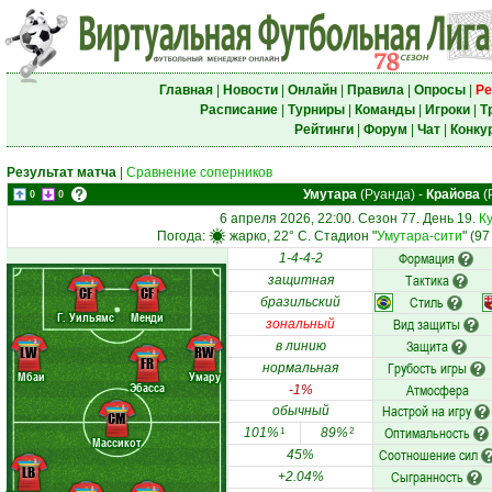
Главная
|
Новости
|
Онлайн
|
Правила
|
Опросы
|
Ре
Расписание
|
Турниры
|
Команды
|
Игроки
|
Т
Рейтинги
|
Форум
|
Чат
|
Конку
Результат матча
|
Сравнение соперников
Умутара
(Руанда)
-
Крайова
(
0
0
6 апреля 2026, 22:00. Сезон 77. День 19.
К
Погода:
жарко, 22° C. Стадион "
Умутара-сити
" (9
Формация
1-4-4-2
Тактика
защитная
CF
CF
Стиль
бразильский
Г. Уильямс
Менди
Вид защиты
зональный
Защита
в линию
LW
RW
FR
Грубость игры
нормальная
Мбаи
Умару
Эбасса
Атмосфера
-1%
Настрой на игру
обычный
CM
Оптимальность
101%
89%
1
2
Массикот
Соотношение сил
45%
LB
Сыгранность
+2.04%