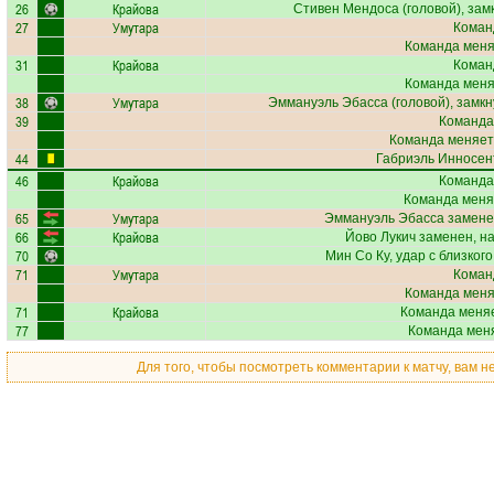
26
Крайова
Стивен Мендоса
(головой), зам
27
Умутара
Коман
Команда меняе
31
Крайова
Коман
Команда меняе
38
Умутара
Эммануэль Эбасса
(головой), замкн
39
Команда
Команда меняет
44
Габриэль Инносен
46
Крайова
Команда
Команда меня
65
Умутара
Эммануэль Эбасса
замене
66
Крайова
Йово Лукич
заменен, н
70
Мин Со Ку
, удар с близког
71
Умутара
Коман
Команда меняе
71
Крайова
Команда меняе
77
Команда меня
Для того, чтобы посмотреть комментарии к матчу, вам 