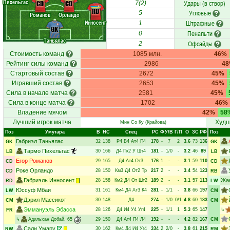
Пихельгас
Удары (в створ)
CD
CD
7(2)
RD
Угловые
5
Романов
Орландо
Инносент
Штрафные
1
GK
Пенальти
0
Таньялас
Офсайды
2
Стоимость команд
1085 млн.
46%
Рейтинг силы команд
2986
4
Стартовый состав
2672
45%
Игравший состав
2653
45%
Сила в начале матча
2581
45%
Сила в конце матча
1702
46%
Владение мячом
42%
58
Лучший игрок матча
Худш
Мин Со Ку
(Крайова)
Поз
Умутара
В
НC
Спец
РC
Ф
У/В
Г/П
О
ЗС
РФ
Поз
Габриэл Таньялас
32
138
Р4
В4
Ат4
П4
178
-
7
2
3.6
73
136
GK
GK
Тармо Пихельгас
30
166
Д4
Пк2
У
Шт4
181
-
1/0
-
3.2
46
89
LB
LB
Егор Романов
29
165
Д4
Ат4
От3
176
1
-
-
3.1
59
110
CD
CD
Роке Орландо
28
150
Км3
Д4
От2
Тр
217
2
-
-
3.4
54
123
CD
RB
Габриэль Инносент
Жа
28
158
Км2
Д4
От
Шт2
189
2
-
-
3.1
57
113
RD
LW
Юссуф Мбаи
31
161
Км4
Д4
Ат3
К4
281
-
1/1
-
3.8
66
197
LW
CM
Дэрил Массикот
30
148
Д4
274
-
1/0
0/1
4.8
60
183
CM
CM
Эммануэль Эбасса
28
126
Д4
И4
У4
Уг4
225
-
1/1
1
5.3
65
147
↳
FR
↳
Адильхан Добай
, 65
29
150
Д4
Ат4
П4
Л4
192
-
-
-
4.2
82
167
CM
Сали Умару
30
162
Км4
Д4
И4
Уг4
334
2
2/0
-
3.8
61
215
RW
RM