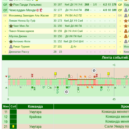
Рон Ганди Уильямс
Хау
30
187
Км4
Д4
У4
Уг4
268
-
1/0
-
4.2
63
178
CF
CF
Чемседдин Менди
32
177
Д4
У4
Ат4
П4
258
-
-
-
4.0
68
189
CF
CF
GK
Мохаммед Закилдин Аль-Жасми
27
124
Р4
В4
Ат2
П2
-
-
-
-
-
-
-
GK
-
Лимам Ненна Бу Гуф
30
173
Км4
Д4
У4
См4
-
-
-
-
-
-
-
-
-
Чанг Мин Ли
31
150
Км4
Д4
И4
П4
-
-
-
-
-
-
-
-
-
Павел Мамасидиков
30
159
Д4
У4
Ат4
См4
-
-
-
-
-
-
-
-
-
Абулла Джома
30
150
Д4
И4
П4
Ка4
-
-
-
-
-
-
-
-
-
Антонио Фоти
31
152
Км4
Д4
От4
Шт4
-
-
-
-
-
-
-
-
-
Рикат Турнип
27
101
Д
Ат
-
-
-
-
-
-
-
-
Мох
-
Джонатан Рассу
28
15
-
-
-
-
-
-
-
-
Кон
Лента событий:
+1
0
45
Команда
Хрон
Мин
Соб
11
Умутара
Команда меняет
12
Крайова
Команда меняе
19
Команда меня
21
Умутара
Сали Умару
по