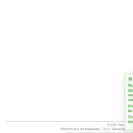
Мы
др
на
за
Ис
вы
По
фа
© 2026 vfliga.com
Обратиться в тех.поддержку
- Почта:
alkarpuk@gmai