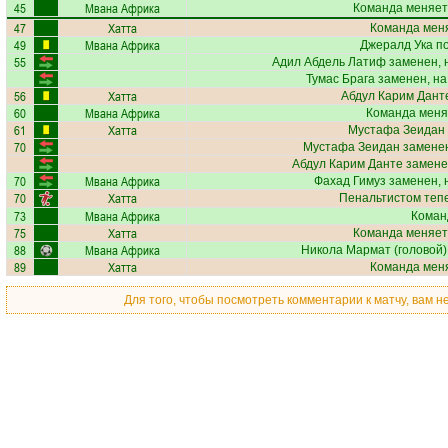
45
Мвана Африка
Команда меняет
47
Хатта
Команда меня
49
Мвана Африка
Джералд Ука
по
55
Адил Абдель Латиф
заменен, 
Тумас Брага
заменен, на
56
Хатта
Абдул Карим Дант
60
Мвана Африка
Команда меня
61
Хатта
Мустафа Зеидан
70
Мустафа Зеидан
заменен
Абдул Карим Данте
замене
70
Мвана Африка
Фахад Гимуз
заменен, 
70
Хатта
Пенальтистом теп
73
Мвана Африка
Коман
75
Хатта
Команда меняет
88
Мвана Африка
Никола Мармат
(головой)
89
Хатта
Команда меня
Для того, чтобы посмотреть комментарии к матчу, вам 