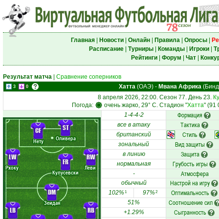
Главная
|
Новости
|
Онлайн
|
Правила
|
Опросы
|
Ре
Расписание
|
Турниры
|
Команды
|
Игроки
|
Т
Рейтинги
|
Форум
|
Чат
|
Конку
Результат матча
|
Сравнение соперников
Хатта
(ОАЭ)
-
Мвана Африка
(Бинд
3
0
8 апреля 2026, 22:00. Сезон 77. День 23.
К
Погода:
очень жарко, 29° C. Стадион "
Хатта
" (91
Формация
1-4-4-2
Тактика
все в атаку
ST
CF
Стиль
британский
Оливера
Нету
Вид защиты
зональный
Защита
в линию
LW
RW
FR
Грубость игры
нормальная
Рхоку
Леви
Кулусевски
Атмосфера
-
Настрой на игру
обычный
DM
Оптимальность
102%
97%
1
2
Соотношение сил
Зеидан
51%
LB
RB
Сыгранность
+1.29%