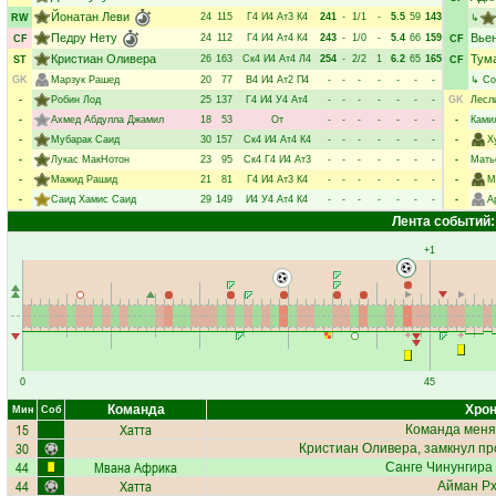
Йонатан Леви
24
115
Г4
И4
Ат3
К4
241
-
1/1
-
5.5
59
143
RW
↳
Педру Нету
Вье
24
112
Г4
И4
Ат4
К4
243
-
1/0
-
5.4
66
159
CF
CF
Кристиан Оливера
Тум
26
163
Ск4
И4
Ат4
Л4
254
-
2/2
1
6.2
65
165
ST
CF
GK
Марзук Рашед
20
77
В4
И4
Ат2
П4
-
-
-
-
-
-
-
↳
Со
-
Робин Лод
25
137
Г4
И4
У4
Ат4
-
-
-
-
-
-
-
GK
Лесл
-
Ахмед Абдулла Джамил
18
53
От
-
-
-
-
-
-
-
-
Ками
-
Мубарак Саид
30
157
Ск4
И4
Ат4
К4
-
-
-
-
-
-
-
-
Х
-
Лукас МакНотон
23
95
Ск4
Г4
И4
Ат3
-
-
-
-
-
-
-
-
Мать
-
Мажид Рашид
21
81
Г4
И4
Ат3
К4
-
-
-
-
-
-
-
-
М
-
Саид Хамис Саид
29
149
И4
У4
Ат4
К4
-
-
-
-
-
-
-
-
А
Лента событий:
+1
0
45
Команда
Хрон
Мин
Соб
15
Хатта
Команда меня
30
Кристиан Оливера
, замкнул пр
44
Мвана Африка
Санге Чинунгира
44
Хатта
Айман Рх