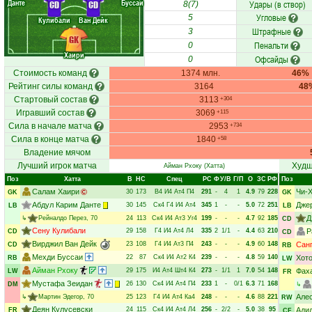
Данте
Буссаи
Удары (в створ)
CD
CD
8(7)
Угловые
5
Кулибали
Ван Дейк
Штрафные
3
GK
Пенальти
0
Хаири
Офсайды
0
Стоимость команд
1374 млн.
46%
Рейтинг силы команд
3164
48
Стартовый состав
3113
+304
Игравший состав
3069
+115
Сила в начале матча
2953
+734
Сила в конце матча
1840
+58
Владение мячом
Лучший игрок матча
Худш
Айман Рхоку
(Хатта)
Поз
Хатта
В
НC
Спец
РC
Ф
У/В
Г/П
О
ЗС
РФ
Поз
Салам Хаири
Чи-
30
173
В4
И4
Ат4
П4
291
-
4
1
4.9
79
228
GK
GK
Абдул Карим Данте
Дже
30
145
Ск4
Г4
И4
Ат4
345
1
-
-
5.0
72
251
LB
LB
Д
↳
Рейналдо Перез
, 70
24
113
Ск4
И4
Ат3
Уг4
199
-
-
-
4.7
92
185
CD
Сену Кулибали
29
158
Г4
И4
Ат4
Л4
335
2
1/1
-
4.4
63
210
Р
CD
CD
Вирджил Ван Дейк
23
108
Г4
И4
Ат3
П4
243
-
-
-
4.9
60
148
Санг
CD
RB
Мехди Буссаи
22
87
Ск4
И4
Ат2
К4
239
-
-
-
4.8
59
140
Хот
RB
LW
Айман Рхоку
29
175
И4
Ат4
Шт4
К4
273
-
1/1
1
7.0
54
148
Фах
LW
FR
Мустафа Зеидан
26
130
Ск4
И4
Ат4
П4
233
1
-
0/1
6.3
71
168
DM
↳
Але
↳
Мартин Эдегор
, 70
25
123
Г4
И4
Ат4
Ка4
248
-
-
-
4.6
88
221
RW
Деян Кулусевски
24
115
Ск4
И4
Ат4
Л4
256
-
2/2
-
5.0
38
95
Ади
FR
CF