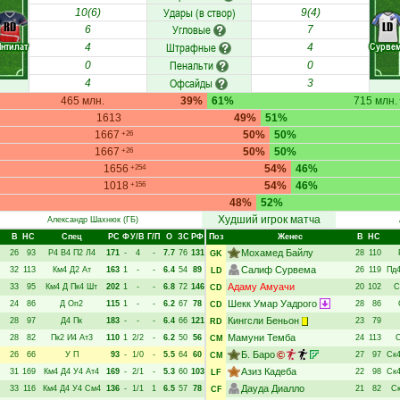
Удары (в створ)
10(6)
9(4)
RD
LD
Угловые
6
7
Интилат
Штрафные
Сурве
4
4
Пенальти
0
0
Офсайды
4
3
465 млн.
39%
61%
715 млн.
1613
49%
51%
1667
50%
50%
+26
1667
50%
50%
+26
1656
54%
46%
+254
1018
54%
46%
+156
48%
52%
Худший игрок матча
Александр Шахнюк
(ГБ)
В
НC
Спец
РC
Ф
У/В
Г/П
О
ЗС
РФ
Поз
Женес
В
НC
Мохамед Байлу
26
93
Р4
В4
П2
Л4
171
-
4
-
7.7
76
131
28
110
GK
Салиф Сурвема
32
113
Км4
Д2
Ат
163
1
-
-
6.4
54
89
26
119
Пд
LD
Адаму Амуачи
33
95
Км4
Д
Пк4
Шт
202
1
-
-
6.8
72
146
20
102
С
CD
Шекк Умар Уадрого
24
86
Д
Оп2
115
1
-
-
6.2
67
78
28
86
CD
Кингсли Беньон
28
97
Д4
Пк
183
-
-
-
6.4
66
121
23
79
RD
Мамуни Темба
28
82
Пк2
И4
Ат3
110
1
2/2
-
6.2
50
56
24
113
CM
Б. Баро
26
66
У
П
93
-
1/0
-
5.5
64
60
27
97
Ск
CM
Азиз Кадеба
31
169
Км4
Д4
У4
Ат4
169
-
2/1
-
5.3
60
103
22
98
Ск
LF
Дауда Диалло
33
116
Км4
Д4
У4
См4
136
-
1/1
1
6.5
57
78
21
82
С
CF