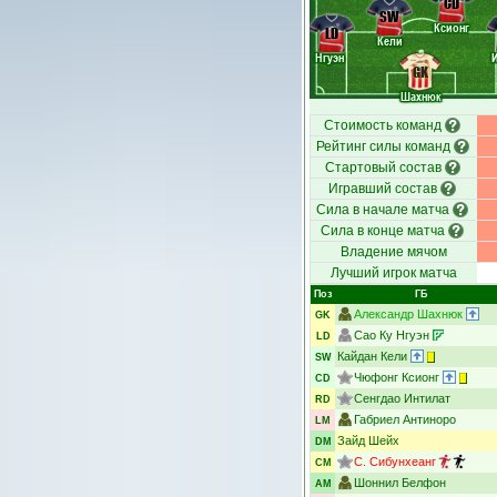
CD
SW
Ксионг
LD
Кели
Нгуэн
GK
Шахнюк
Стоимость команд
Рейтинг силы команд
Стартовый состав
Игравший состав
Сила в начале матча
Сила в конце матча
Владение мячом
Лучший игрок матча
Поз
ГБ
Александр Шахнюк
GK
Сао Ку Нгуэн
LD
Кайдан Кели
SW
Чюфонг Ксионг
CD
Сенгдао Интилат
RD
Габриел Антиноро
LM
Зайд Шейх
DM
С. Сибунхеанг
CM
Шоннил Белфон
AM