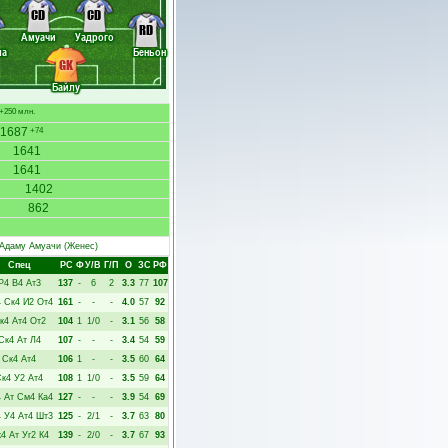
CD
CD
RD
Амуачи
Уадрого
ма
Беньон
GK
Байлу
+250 млн.
1687
+74
1641
1641
1402
862
Адаму Амуачи
(Женес)
Спец
РC
Ф
У/В
Г/П
О
ЗС
РФ
Р4
В4
Ат3
137
-
6
2
3.3
77
107
4
Ск4
И2
От4
161
-
-
-
4.0
57
92
к4
Ат4
От2
104
1
1/0
-
3.1
56
58
Ск4
Ат
Л4
107
-
-
-
3.4
54
59
Ск4
Ат4
106
1
-
-
3.5
60
64
Ск4
У2
Ат4
108
1
1/0
-
3.5
59
64
4
Ат
См4
Ка4
127
-
-
-
3.9
54
69
4
У4
Ат4
Шт3
125
-
2/1
-
3.7
63
80
к4
Ат
Уг2
К4
139
-
2/0
-
3.7
67
93