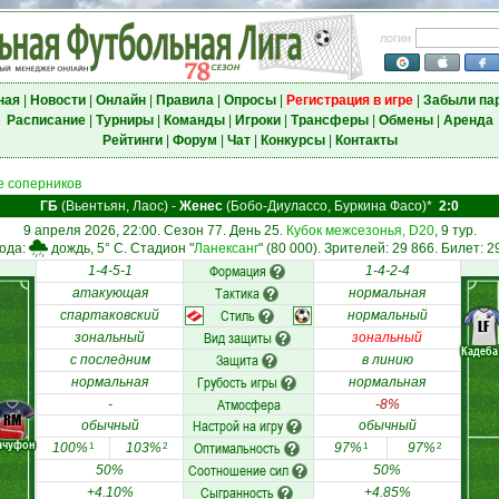
логин
ная
|
Новости
|
Онлайн
|
Правила
|
Опросы
|
Регистрация в игре
|
Забыли па
Расписание
|
Турниры
|
Команды
|
Игроки
|
Трансферы
|
Обмены
|
Аренда
Рейтинги
|
Форум
|
Чат
|
Конкурсы
|
Контакты
 соперников
ГБ
(Вьентьян, Лаос)
-
Женес
(Бобо-Диулассо, Буркина Фасо)*
2:0
9 апреля 2026, 22:00. Сезон 77. День 25.
Кубок межсезонья, D20
, 9 тур.
ода:
дождь, 5° C. Стадион "
Ланексанг
" (80 000). Зрителей: 29 866. Билет: 2
Формация
1-4-5-1
1-4-2-4
Тактика
атакующая
нормальная
Стиль
спартаковский
нормальный
LF
Вид защиты
зональный
зональный
Кадеба
Защита
с последним
в линию
Грубость игры
нормальная
нормальная
Атмосфера
-
-8%
RM
Настрой на игру
обычный
обычный
ачуфон
Оптимальность
100%
103%
97%
97%
1
2
1
2
Соотношение сил
50%
50%
Сыгранность
+4.10%
+4.85%