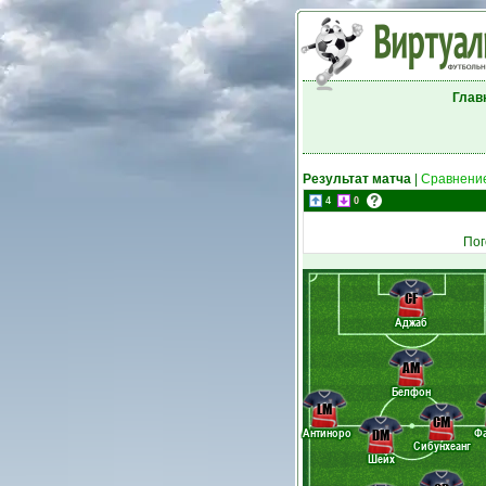
Глав
Результат матча
|
Сравнение
4
0
Пог
CF
Аджаб
AM
Белфон
LM
CM
Антиноро
Ф
DM
Сибунхеанг
Шейх