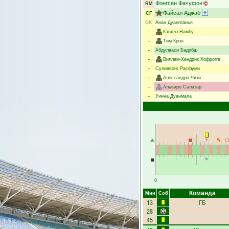
Фонгсен Фачуфон
RM
Файсал Аджаб
CF
GK
Анан Дуангпанья
-
Кэндзо Намбу
-
Тим Крон
-
Абдулваси Бадибш
-
Виллем-Хендрик Хофрогге
-
Сулиявонг Расфуми
-
Алессандро Чити
-
Альваро Салазар
-
Уинна Дуанмала
0
Команда
Мин
Соб
13
ГБ
28
45