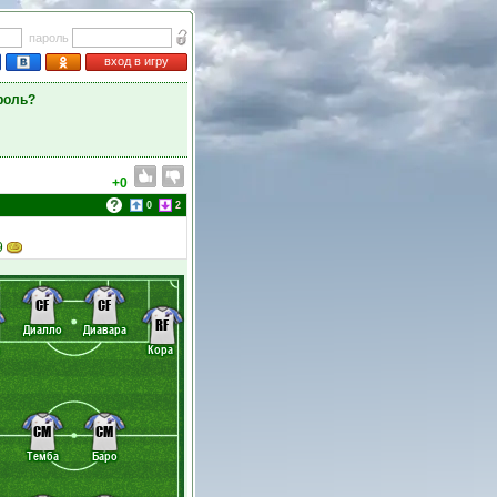
пароль
вход в игру
роль?
+0
0
2
9
CF
CF
RF
Диалло
Диавара
Кора
CM
CM
Темба
Баро