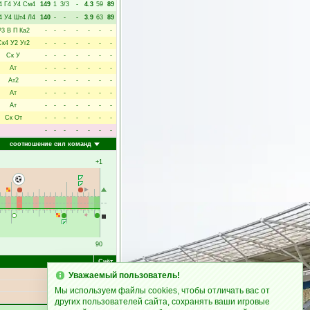
4
Г4
У4
См4
149
1
3/3
-
4.3
59
89
4
У4
Шт4
Л4
140
-
-
-
3.9
63
89
Р3
В
П
Ка2
-
-
-
-
-
-
-
Ск4
У2
Уг2
-
-
-
-
-
-
-
Ск
У
-
-
-
-
-
-
-
Ат
-
-
-
-
-
-
-
Ат2
-
-
-
-
-
-
-
Ат
-
-
-
-
-
-
-
Ат
-
-
-
-
-
-
-
Ск
От
-
-
-
-
-
-
-
-
-
-
-
-
-
-
соотношение сил команд
+1
90
Счёт
Уважаемый пользователь!
1:0
Мы используем файлы cookies, чтобы отличать вас от
других пользователей сайта, сохранять ваши игровые