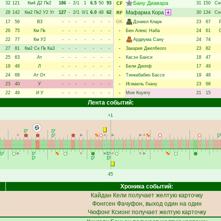
Бану Диавара
32
121
Км4
Д2
Пк2
186
-
2/1
1
6.5
50
93
31
150
Ск
CF
Мафарма Кора
28
142
Км2
Пк2
У2
Уг
127
-
2/1
0/1
6.0
48
62
30
134
Ск
RF
17
56
В3
-
-
-
-
-
-
-
GK
Дэниел Кларк
23
67
26
75
Км
Пк
-
-
-
-
-
-
-
-
Бен Алекс Наба
24
61
22
77
Км
У2
-
-
-
-
-
-
-
-
Ардиума Сану
24
74
27
81
Км2
Ск
Пк
Ка3
-
-
-
-
-
-
-
-
Закария Джелбеого
23
82
25
63
Ат
-
-
-
-
-
-
-
-
Касэн Банси
18
47
18
48
Л
-
-
-
-
-
-
-
-
Бели Диопф
17
49
24
68
Ат
От
-
-
-
-
-
-
-
-
Тинкабабио Бассе
19
48
23
40
У
-
-
-
-
-
-
-
-
Исмаель Гнану
23
68
22
49
И
У
-
-
-
-
-
-
-
-
Моя Коуяту
21
15
Лента событий:
+1
45
Хроника событий:
Кайдан Кели
получает желтую карточку
Фонгсен Фачуфон
, выход один на один
Чюфонг Ксионг
получает желтую карточку