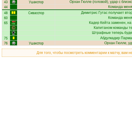
43
Ушакспор
Орхан Гюлле
(головой), удар с близк
44
Команда меняе
48
Сивасспор
Димитрис Гутас
получает втор
60
Команда меняе
65
Кадер Кейта
заменен, на
Капитаном команды т
Штрафные теперь буде
75
Абдулкадир Парма
76
Ушакспор
Орхан Гюлле
, у
Для того, чтобы посмотреть комментарии к матчу, вам 