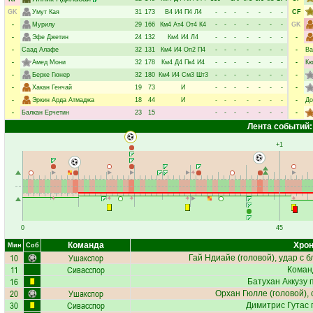
GK
Умут Кая
31
173
В4
И4
П4
Л4
-
-
-
-
-
-
-
CF
-
Мурилу
29
166
Км4
Ат4
От4
К4
-
-
-
-
-
-
-
GK
-
Эфе Джетин
24
132
Км4
И4
Л4
-
-
-
-
-
-
-
-
-
Саад Алафе
32
131
Км4
И4
Оп2
П4
-
-
-
-
-
-
-
-
Ва
-
Амед Мони
32
178
Км4
Д4
Пк4
И4
-
-
-
-
-
-
-
-
Кю
-
Берке Гюнер
32
180
Км4
И4
См3
Шт3
-
-
-
-
-
-
-
-
-
Хакан Генчай
19
73
И
-
-
-
-
-
-
-
-
-
Эркин Арда Атмаджа
18
44
И
-
-
-
-
-
-
-
-
До
-
Балкан Ерчетин
23
15
-
-
-
-
-
-
-
-
Лента событий:
+1
0
45
Команда
Хрон
Мин
Соб
10
Ушакспор
Гай Ндиайе
(головой), удар с б
11
Сивасспор
Коман
16
Батухан Аккузу
п
20
Ушакспор
Орхан Гюлле
(головой), 
30
Сивасспор
Димитрис Гутас
п