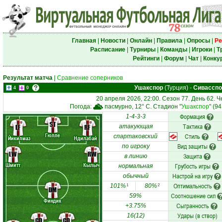
Главная
|
Новости
|
Онлайн
|
Правила
|
Опросы
|
Ре
Расписание
|
Турниры
|
Команды
|
Игроки
|
Т
Рейтинги
|
Форум
|
Чат
|
Конку
Результат матча
|
Сравнение соперников
Ушакспор
(Турция)
-
Сивасспо
4
0
20 апреля 2026, 22:00. Сезон 77. День 62. 
Погода:
пасмурно, 12° C. Стадион "
Ушакспор
" (9
Формация
1-4-3-3
ST
Тактика
LF
RF
атакующая
Гюлле
Стиль
спартаковский
Йикилмаз
Ндилабай
Вид защиты
по игроку
LW
RW
Защита
в линию
Шмитт
Кылыч
Грубость игры
нормальная
Настрой на игру
обычный
Оптимальность
101%
80%
1
2
DM
Соотношение сил
59%
Финдик
Сыгранность
+3.75%
Удары (в створ)
16(12)
CD
CD