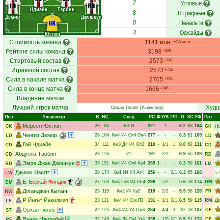
Угловые
7
LD
RD
Ндиайе
Тарбин
Штрафные
8
Демир
Джошкун
Пенальти
GK
0
Офсайды
3
Юстюн
Стоимость команд
1141 млн.
+459 млн.
Рейтинг силы команд
3198
+828
Стартовый состав
2573
+740
Игравший состав
2573
+756
Сила в начале матча
2705
+764
Сила в конце матча
1666
+346
Владение мячом
Лучший игрок матча
Худш
Орхан Гюлле
(Ушакспор)
Поз
Ушакспор
В
НC
Спец
РC
Ф
У/В
Г/П
О
ЗС
РФ
Поз
Мерсел Юстюн
Л
20
83
В3
И
221
-
1
-
6.2
83
184
GK
GK
Ченгиз Демир
28
164
Км4
И4
От4
Оп4
277
-
-
-
6.3
61
169
LD
LD
Гай Ндиайе
34
111
Км3
Д4
И4
Оп2
210
-
1/1
1
8.0
62
131
CD
CD
Абдулла Тарбин
28
126
И2
191
-
2/2
-
6.9
66
126
CD
RD
Эмре Джан Джошкун
33
151
Км4
И4
Оп4
Ка4
269
1
-
-
6.3
59
161
RD
LM
Джими Шмитт
28
174
Км4
И4
У4
Ат4
256
-
-
0/1
6.3
65
168
↳
LW
Б. Беркай Финдик
27
163
Км4
Пк3
И4
Шт4
298
-
5/2
-
5.6
58
174
DM
DM
Доганджан Кылыч
23
115
Км2
И4
Ка2
219
-
2/2
-
5.9
58
128
FR
RW
Д
Р. Йигит Йикилмаз
23
121
Км4
И4
См
П3
191
-
1/1
0/1
6.5
59
115
RM
LF
Орхан Гюлле
22
125
Км4
И4
У4
См3
234
-
4/4
3
10
58
137
CF
ST
Янник Ндилабай
32
145
Км4
Д4
Пк4
Уг4
339
-
1/0
0/1
6.5
51
174
CF
RF