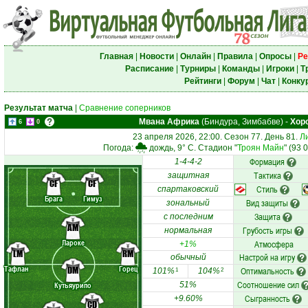
Главная
|
Новости
|
Онлайн
|
Правила
|
Опросы
|
Ре
Расписание
|
Турниры
|
Команды
|
Игроки
|
Т
Рейтинги
|
Форум
|
Чат
|
Конку
Результат матча
|
Сравнение соперников
Мвана Африка
(Биндура, Зимбабве)
-
Хор
6
0
23 апреля 2026, 22:00. Сезон 77. День 81.
Л
Погода:
дождь, 9° C. Стадион "
Троян Майн
" (93 
Формация
1-4-4-2
Тактика
защитная
CF
CF
Стиль
спартаковский
Брага
Гимуз
Вид защиты
зональный
Защита
с последним
AM
Грубость игры
нормальная
Лароке
Атмосфера
+1%
LM
RM
Настрой на игру
обычный
Тафлан
Горец
DM
Оптимальность
101%
104%
1
2
Соотношение сил
Кутьяурипо
51%
Сыгранность
+9.60%
CD