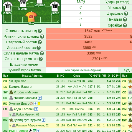
Удары (в створ)
SW
13(9)
Мармат
LD
RD
Угловые
8
Мсоми
Валиго
Диаго
Штрафные
4
GK
Пенальти
0
Ляо
Офсайды
1
Стоимость команд
1647 млн.
+573 млн.
Рейтинг силы команд
3522
Стартовый состав
3483
Игравший состав
3660
+88
Сила в начале матча
3390
+659
Сила в конце матча
2701
+1025
Владение мячом
Лучший игрок матча
Худш
Вьен Лароке
(Мвана Африка)
Поз
Мвана Африка
В
НC
Спец
РC
Ф
У/В
Г/П
О
ЗС
РФ
Поз
Чи-Хун Ляо
27
181
Р4
В4
Ат4
П4
313
-
-
-
5.4
83
266
GK
GK
Камиль Валиго
28
180
Км4
Ат3
К4
Л4
317
1
1/1
-
5.7
61
196
LD
LD
Мтобиси Мсоми
30
207
Км4
Д4
Ат4
См4
391
-
-
-
5.7
65
261
SW
CD
Никола Мармат
Са
31
205
Км4
Пк4
И4
Ат4
398
-
-
-
5.9
68
274
CD
RD
Хулиан Диаго
28
181
Км4
Пк4
Ат4
Ка4
354
1
-
-
5.3
64
232
RD
LW
Арда Тафлан
20
89
Км3
Пк2
И4
196
-
1/1
-
5.0
74
146
LM
DM
↳
Райан Мрвчич
, 62
27
173
Км4
Пк4
Ат3
Л4
333
-
2/1
1
6.3
85
285
CM
Дэвид Кутьяурипо
33
165
Км4
Пк4
Ат4
От4
247
-
1/1
-
5.2
72
179
DM
RW
↳
Рамазан Абдурагимов
, 62
32
179
Км4
Пк4
Ат4
К4
291
-
1/1
1
6.3
89
259
CF
Вьен Лароке
29
200
Км4
Пк4
Ат4
Шт4
383
-
1/1
1/1
7.1
48
189
AM
Тр
CF