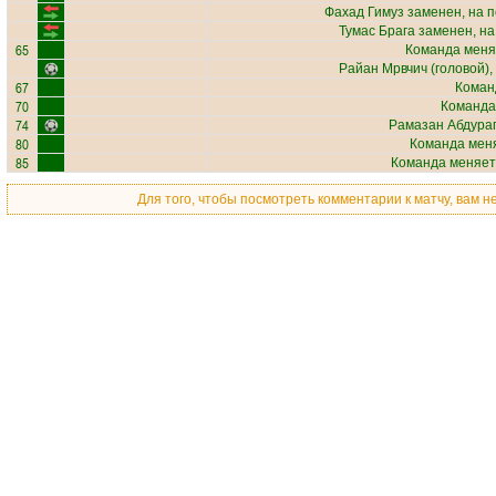
Фахад Гимуз
заменен, на 
Тумас Брага
заменен, на
65
Команда меня
Райан Мрвчич
(головой),
67
Коман
70
Команда
74
Рамазан Абдура
80
Команда меня
85
Команда меняет
Для того, чтобы посмотреть комментарии к матчу, вам 