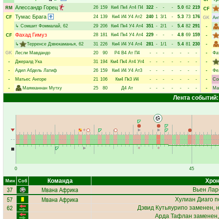
Алессандр Горец
26
159
Км4
Пк4
Ат4
П4
322
-
-
-
5.0
62
219
RM
CF
Тумас Брага
24
139
Км4
И4
У4
Ат2
240
1
3/1
-
5.3
73
176
CF
GK
Ан
↳
Сомшит Фоммалай
, 62
29
206
Км4
Пк4
У4
Ат4
351
-
2/1
-
5.4
82
291
-
Фахад Гимуз
28
181
Км4
Пк4
У4
Ат4
229
-
-
-
4.8
69
159
CF
-
↳
Терренсе Дзвюкаманья
, 62
31
226
Км4
И4
У4
Ат4
281
-
1/1
-
5.4
81
230
-
GK
Лесли Мавдандо
20
90
Р4
В4
Ат
П4
-
-
-
-
-
-
-
-
Фа
-
Джералд Ука
31
194
Км4
Пк4
Ат4
Уг4
-
-
-
-
-
-
-
-
-
Адил Абдель Латиф
26
159
Км4
И4
У4
Ат3
-
-
-
-
-
-
-
-
Фе
-
Матьес Ангоре
21
106
Км4
Пк3
И4
-
-
-
-
-
-
-
-
Со
-
Маякканнан Мутху
25
80
Д4
Ат
-
-
-
-
-
-
-
-
Ма
Лента событий:
0
45
Команда
Хрон
Мин
Соб
37
Мвана Африка
Вьен Лар
57
Мвана Африка
Хулиан Диаго
п
62
Дэвид Кутьяурипо
заменен, 
Арда Тафлан
заменен,