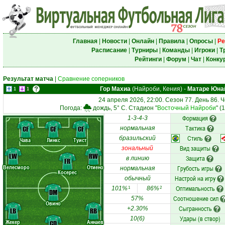
Главная
|
Новости
|
Онлайн
|
Правила
|
Опросы
|
Ре
Расписание
|
Турниры
|
Команды
|
Игроки
|
Т
Рейтинги
|
Форум
|
Чат
|
Конку
Результат матча
|
Сравнение соперников
Гор Махиа
(Найроби, Кения)
-
Матаре Юна
1
1
24 апреля 2026, 22:00. Сезон 77. День 86.
Погода:
дождь, 5° C. Стадион "
Восточный Найроби
" (
Формация
1-3-4-3
Тактика
CF
CF
CF
нормальная
Стиль
бразильский
Чава
Линкс
Туист
Вид защиты
зональный
LW
RW
Защита
в линию
FR
Велесморо
Отиено
Грубость игры
нормальная
Косерес
Настрой на игру
обычный
Оптимальность
101%
86%
1
2
DM
Соотношение сил
57%
Овино
Сыгранность
+2.30%
LB
RB
Удары (в створ)
10(6)
Жекер
Аннаев
CD