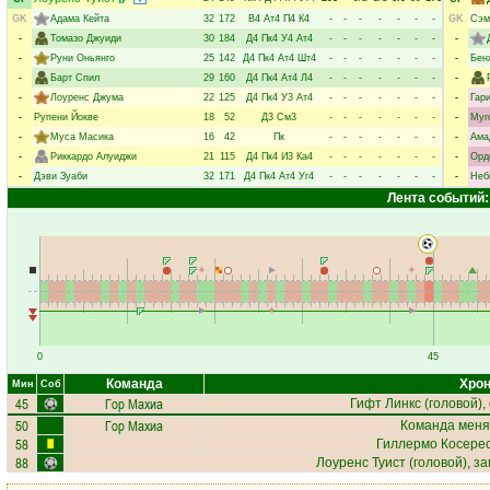
GK
Адама Кейта
32
172
В4
Ат4
П4
К4
-
-
-
-
-
-
-
GK
Сэм
-
Томазо Джуиди
30
184
Д4
Пк4
У4
Ат4
-
-
-
-
-
-
-
-
-
Руни Оньянго
25
142
Д4
Пк4
Ат4
Шт4
-
-
-
-
-
-
-
-
Бен
-
Барт Спил
29
160
Д4
Пк4
Ат4
Л4
-
-
-
-
-
-
-
-
-
Лоуренс Джума
22
125
Д4
Пк4
У3
Ат4
-
-
-
-
-
-
-
-
Гар
-
Рупени Йокве
18
52
Д3
См3
-
-
-
-
-
-
-
-
Муг
-
Муса Масика
16
42
Пк
-
-
-
-
-
-
-
-
Ама
-
Риккардо Алуиджи
21
115
Д4
Пк4
И3
Ка4
-
-
-
-
-
-
-
-
Орд
-
Дэви Зуаби
32
171
Д4
Пк4
Ат4
Уг4
-
-
-
-
-
-
-
-
Неб
Лента событий:
0
45
Команда
Хрон
Мин
Соб
45
Гор Махиа
Гифт Линкс
(головой), 
50
Гор Махиа
Команда меня
58
Гиллермо Косере
88
Лоуренс Туист
(головой), за