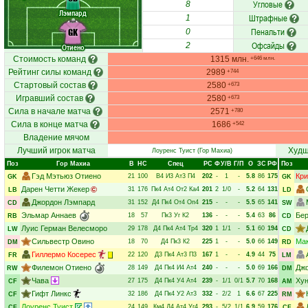
Угловые
8
Лэмпард
Штрафные
1
Пенальти
GK
0
Офсайды
2
Отиено
Стоимость команд
1315 млн.
+646 млн.
Рейтинг силы команд
2989
+744
Стартовый состав
2580
+673
Игравший состав
2580
+673
Сила в начале матча
2571
+780
Сила в конце матча
1686
+542
Владение мячом
Лучший игрок матча
Худш
Лоуренс Туист
(Гор Махиа)
Поз
Гор Махиа
В
НC
Спец
РC
Ф
У/В
Г/П
О
ЗС
РФ
Поз
Гэд Мэтьюз Отиено
Кри
21
100
В4
И3
Ат3
П4
202
-
1
-
5.8
86
175
GK
GK
Дарен Четти Жекер
31
176
Пк4
Ат4
От2
Ка4
201
2
1/0
-
5.2
64
131
LB
LD
Джордон Лэмпард
31
152
Д4
Пк4
От4
Оп4
215
-
-
-
5.5
65
141
CD
SW
Эльмар Аннаев
Бер
18
57
Пк3
Уг
К2
136
-
-
-
5.4
63
86
RB
CD
Луис Герман Велесморо
29
178
Д4
Пк4
Ат4
Тр4
320
1
1/1
-
5.1
60
194
LW
CD
Сильвестр Овино
Ма
18
70
Д4
Пк3
К2
225
1
-
-
5.0
66
149
DM
RD
Гиллермо Косерес
22
120
Д3
Пк4
Ат3
П3
167
1
-
-
4.9
44
75
FR
LM
Филемон Отиено
Джо
28
149
Д4
Пк4
И4
Ат4
240
-
-
-
5.0
69
166
RW
DM
Чава
Ху
27
175
Д4
Пк4
У4
Ат4
239
-
1/1
0/1
5.7
70
168
CF
AM
Гифт Линкс
32
186
Д4
Пк4
У2
Ат3
332
-
2/2
1
6.6
67
225
CF
RM
Лоуренс Туист
24
149
Км4
Д4
Ат4
Уг4
293
-
5/2
1/1
6.9
59
176
CF
CF