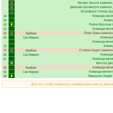
Феликс Заноти
заменен,
Джакомо Бенвенути
заменен,
Штрафные теперь бу
49
Команда меня
50
Коман
52
Пабло Муссони
п
53
Команда меняе
53
Крайова
Йово Лукич
заменен
60
Сан-Марино
Команда
Команда меня
70
Коман
70
Крайова
Стефан Бадул
заменен
80
Сан-Марино
Команда
81
Команда меняе
Маттео Дж
82
Крайова
Команда меняе
82
Сан-Марино
Команда меняет
88
Эмануэле Лиджи
Для того, чтобы посмотреть комментарии к матчу, вам 