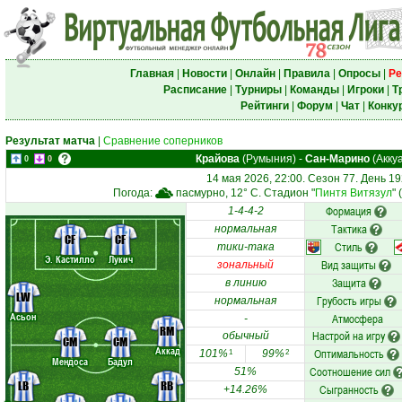
Главная
|
Новости
|
Онлайн
|
Правила
|
Опросы
|
Ре
Расписание
|
Турниры
|
Команды
|
Игроки
|
Т
Рейтинги
|
Форум
|
Чат
|
Конку
Результат матча
|
Сравнение соперников
Крайова
(Румыния)
-
Сан-Марино
(Акку
0
0
14 мая 2026, 22:00. Сезон 77. День 19
Погода:
пасмурно, 12° C. Стадион "
Пинтя Витязул
" 
Формация
1-4-4-2
Тактика
нормальная
CF
CF
Стиль
тики-така
Э. Кастилло
Лукич
Вид защиты
зональный
Защита
в линию
LW
Грубость игры
нормальная
Асьон
Атмосфера
-
RM
Настрой на игру
обычный
CM
CM
Аккад
Оптимальность
101%
99%
1
2
Мендоса
Бадул
Соотношение сил
51%
LB
RB
Сыгранность
+14.26%