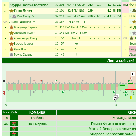
Фел
Хаурри Эспехо Кастилло
30
204
Км4
У4
Ат2
Л4
343
-
3/1
-
4.1
61
211
RM
CF
Йово Лукич
↳
19
101
Км4
Пк4
Шт2
199
-
-
-
4.2
78
156
CF
Ром
CF
↳
Мин Со Ку
, 53
32
213
Км4
Д4
У4
Ат4
416
-
1/1
-
4.2
84
350
↳
GK
Лемани Джоната Гти
27
167
Р4
В4
Ат4
П4
-
-
-
-
-
-
-
Анд
-
Владимир Скречу
20
112
Км4
Пк4
Ат2
См4
-
-
-
-
-
-
-
CF
-
Звонимир Кожул
24
146
Км4
Пк4
Ат4
См4
-
-
-
-
-
-
-
↳
-
Александру Крецу
18
57
Км4
Пк
-
-
-
-
-
-
-
GK
П
-
Василе Могош
20
57
Км
-
-
-
-
-
-
-
-
Эман
-
Лука Попа
17
45
Ат
-
-
-
-
-
-
-
-
Пите
-
Рауль Сильва
25
40
К
-
-
-
-
-
-
-
-
Айри
Лента событий:
0
45
Команда
Хрон
Мин
Соб
15
Крайова
Команда меня
46
Сан-Марино
Ромео Фризони
заменен, 
Матвей Венеросси
заменен
Андреас Карратони
замене