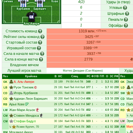
Тонгиик
Кове
Удары (в створ)
CD
CD
4(2)
Угловые
6
Курбанов
Баришич
Штрафные
2
GK
Пенальти
0
Аль-Амери
Офсайды
1
Стоимость команд
1319 млн.
+172 млн.
Рейтинг силы команд
3425
+337
Стартовый состав
3267
+519
Игравший состав
3389
+149
Сила в начале матча
3937
+706
Сила в конце матча
2779
4
Владение мячом
Лучший игрок матча
Худш
Маттео Джорджи
(Сан-Марино)
Поз
Крайова
В
НC
Спец
РC
Ф
У/В
Г/П
О
ЗС
РФ
Поз
А. Аль-Амери
Эма
33
189
Р4
В4
Ат4
П4
348
-
2
1
3.2
81
283
GK
GK
Руон Тонгиик
А
29
191
Км4
Пк4
Ат4
Ка4
377
1
-
-
3.7
60
230
LB
LD
Игорь Курбанов
А
31
201
Км4
Пк4
Ат3
Л4
488
1
-
-
3.4
52
257
CD
SW
Адриан Леон Баришич
Ман
30
200
Км4
Пк4
Ат3
От4
406
-
-
-
3.5
58
239
CD
CD
Арье Кове
Паб
29
175
Км4
Пк4
Ат4
Уг4
347
1
-
-
3.7
54
191
RB
CD
Жан-Мари Асьон
Д
30
204
Км4
Пк4
Ат3
П4
402
-
-
-
4.0
65
264
LW
RD
Стивен Мендоса
29
172
Км4
Пк4
Ат3
Шт4
400
-
-
-
3.8
58
235
↳
Ар
CM
Эри
Стефан Бадул
30
184
Км4
Пк4
Ат3
Л4
323
1
-
-
4.3
71
232
LM
CM
Мат
↳
Ясмин Куртич
, 70
27
167
Км4
Пк4
Ат4
Л4
365
-
-
-
4.1
92
338
AM
Мохамад Аккад
30
191
Км4
И4
Ат3
К4
303
-
-
-
3.8
59
183
↳
RM