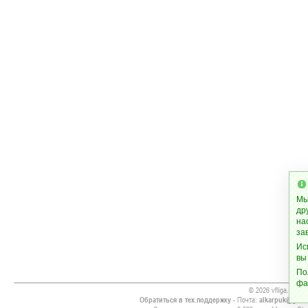
Мы
др
на
за
Ис
вы
По
фа
© 2026 vfliga.com
Обратиться в тех.поддержку
- Почта:
alkarpuk@gmai