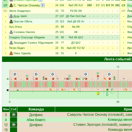
CF
RM
С. Чигозе Ононву
Бе
24
104
Км2
И3
Ат2
243
-
3/2
1/1
8.0
66
161
CF
CF
GK
Зинте Аладеокун
22
70
Р4
В2
И4
-
-
-
-
-
-
-
GK
Йи
-
Дуду Шейт
27
137
Д3
Пк4
Оп3
Ка4
-
-
-
-
-
-
-
-
Джи
-
Огастин Ойота
23
113
Км3
Д4
И2
Ат
-
-
-
-
-
-
-
-
Мун
-
Ауо Отега
25
86
Км
И4
-
-
-
-
-
-
-
-
Олу
-
Соломон Овелло
25
101
И4
-
-
-
-
-
-
-
-
Фре
-
Оладапо Олатунде Абидеми
24
96
Пк4
И4
Шт2
-
-
-
-
-
-
-
-
Аба
-
Захраддин Салиху Абдулкарим
24
77
Д3
Шт2
-
-
-
-
-
-
-
-
Нан
-
Петро Кедич
22
81
Км4
И3
Уг2
К2
-
-
-
-
-
-
-
-
Иро
-
Омох Оджабу
18
51
К
-
-
-
-
-
-
-
-
Фил
Лента событий:
+1
0
45
Команда
Хрон
Мин
Соб
3
Долфинс
Самуэль Чигозе Ононву
(головой), зам
4
Абиа Кометс
Команда меня
12
Долфинс
Стивен Эрегаре
(головой), замкну
15
Команда меняе