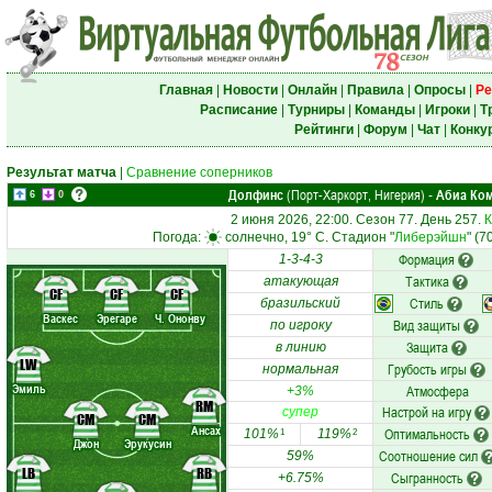
Главная
|
Новости
|
Онлайн
|
Правила
|
Опросы
|
Ре
Расписание
|
Турниры
|
Команды
|
Игроки
|
Т
Рейтинги
|
Форум
|
Чат
|
Конку
Результат матча
|
Сравнение соперников
Долфинс
(Порт-Харкорт, Нигерия)
Абиа Ком
-
6
0
2 июня 2026, 22:00. Сезон 77. День 257.
К
Погода:
солнечно, 19° C. Стадион "
Либерэйшн
" (7
Формация
1-3-4-3
Тактика
атакующая
CF
CF
CF
Стиль
бразильский
Васкес
Эрегаре
Ч. Ононву
Вид защиты
по игроку
Защита
в линию
LW
Грубость игры
нормальная
Эмиль
Атмосфера
+3%
RM
Настрой на игру
супер
CM
CM
Ансах
Оптимальность
101%
119%
1
2
Джон
Эрукусин
Соотношение сил
59%
LB
RB
Сыгранность
+6.75%