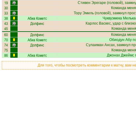
19
Стивен Эрегаре
(головой), замкн
30
Команда меня
33
Тору Эмиль
(головой), замкнул прос
38
Абиа Кометс
Чуквуэмека Мельк
43
Долфинс
Карлос Васкес
, удар с близк
45
Команда меняе
60
Долфинс
Команда меня
70
Абиа Кометс
Обиодун Абу
по
74
Долфинс
Сулаиман Ансах
, замкнул п
75
Команда меняе
86
Абиа Кометс
Джонах Джеймс
п
Для того, чтобы посмотреть комментарии к матчу, вам 