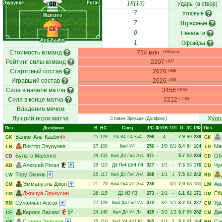
Эзуруике
Рогач
Удары (в створ)
CD
18(13)
Угловые
7
Маленго
Штрафные
7
GK
Пенальти
0
Аль-Кааби
Офсайды
1
Стоимость команд
754 млн.
+159 млн.
Рейтинг силы команд
2207
+637
Стартовый состав
2626
+838
Игравший состав
2626
+838
Сила в начале матча
3456
+1699
Сила в конце матча
2212
+1124
Владение мячом
Лучший игрок матча
Худш
Стивен Эрегаре
(Долфинс)
Поз
Долфинс
В
НC
Спец
РC
Ф
У/В
Г/П
О
ЗС
РФ
Поз
Валим Аль-Кааби
25
128
Р4
В4
П4
Ка4
296
-
4
-
7.9
80
239
GK
GK
Виктор Эзуруике
Ма
27
108
Км4
И4
256
-
1/0
0/1
8.4
64
164
LB
LD
Булато Маленго
Об
28
133
Км4
Д3
Пк4
Ат4
371
-
-
-
8.7
63
234
CD
CD
Алексей Рогач
Чу
25
110
Д4
Пк4
Шт4
Л4
327
-
1/1
-
7.3
53
176
RB
CD
Тору Эмиль
25
117
Км4
Д4
Пк4
Ат4
388
-
1/1
1
7.5
62
242
LW
RD
Эммануэль Джон
Ак
21
79
Км4
Пк4
И2
Ат4
236
-
-
0/1
7.0
63
151
CM
LM
Джошуа Эрукусин
Еб
26
115
Д2
И3
Л3
273
-
2/1
-
6.1
62
171
CM
DM
Сулаиман Ансах
Уд
27
128
Км4
Д4
Пк2
И4
372
-
3/2
1/1
8.2
61
227
RM
CM
Карлос Васкес
Дж
24
148
Км4
Д4
У4
Л4
429
-
3/3
1/2
8.7
65
282
CF
CM
Стивен Эрегаре
Са
25
110
Км2
У4
Ат2
К2
265
-
4/3
2
9.2
61
164