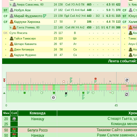
↳
Акира Савасима
, 60
24
158
Ск4
У3
Ат3
П4
465
-
-
-
4.5
90
422
↳
Кив
Нобуя Аои
Ст
27
182
Ск4
У3
Ат4
Ка4
448
-
-
-
5.0
71
370
ST
CF
Мирай Фудзимото
Юнус
23
158
Пд4
Ск4
Ат2
Уг4
443
-
3/2
1
6.3
61
315
CF
ST
Кадзуки Хироока
Хали
17
50
У
106
-
-
-
4.4
78
113
CF
CF
↳
Гэнта Утияма
, 60
22
148
Ск4
И4
У4
Ат2
450
-
1/1
0/1
6.7
86
388
GK
Ке
GK
Суто Ягисита
25
117
В
-
-
-
-
-
-
-
-
Ко
-
Тайси Тамасиро
23
119
Шт
-
-
-
-
-
-
-
-
Тамас
-
Шотаро Кавакита
26
97
Ат
-
-
-
-
-
-
-
-
Апун 
-
Дзюн Китамура
24
58
Ск
-
-
-
-
-
-
-
-
Но
-
Кадзуки Фудзино
16
47
Ск
-
-
-
-
-
-
-
-
Ку
Лента событий:
0
45
Команда
Хрон
Мин
Соб
20
Нанкацу
Стюарт Гьета
, 
25
Команда меняе
50
Белуга Россо
Такаюки Сайто
заменен
50
Нанкацу
Рами Салем
заменен, 