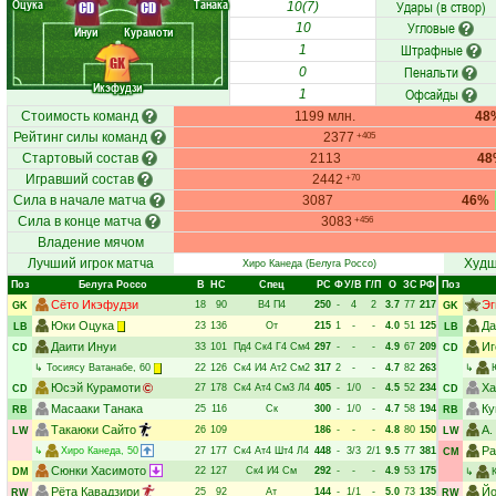
Оцука
Танака
Удары (в створ)
CD
CD
10(7)
Угловые
10
Инуи
Курамоти
Штрафные
1
GK
Пенальти
0
Икэфудзи
Офсайды
1
Стоимость команд
1199 млн.
48
Рейтинг силы команд
2377
+405
Стартовый состав
2113
48
Игравший состав
2442
+70
Сила в начале матча
3087
46%
Сила в конце матча
3083
+456
Владение мячом
Лучший игрок матча
Худш
Хиро Канеда
(Белуга Россо)
Поз
Белуга Россо
В
НC
Спец
РC
Ф
У/В
Г/П
О
ЗС
РФ
Поз
Сёто Икэфудзи
Эг
18
90
В4
П4
250
-
4
2
3.7
77
217
GK
GK
Юки Оцука
Да
23
136
От
215
1
-
-
4.0
51
125
LB
LB
Даити Инуи
Иг
33
101
Пд4
Ск4
Г4
См4
297
-
-
-
4.9
67
209
CD
CD
↳
Тосиясу Ватанабе
, 60
22
126
Ск4
И4
Ат2
См2
317
2
-
-
4.7
82
263
↳
Юсэй Курамоти
Ха
27
178
Ск4
Ат4
См3
Л4
405
-
1/0
-
4.5
52
234
CD
CD
Масааки Танака
Ку
25
116
Ск
300
-
1/0
-
4.7
58
194
RB
RB
Такаюки Сайто
А.
26
109
186
-
-
-
4.8
80
150
LW
LW
Ра
↳
Хиро Канеда
, 50
27
177
Ск4
Ат4
Шт4
Л4
448
-
3/3
2/1
9.5
77
381
CM
Сюнки Хасимото
22
127
Ск4
И4
См
292
-
-
-
4.9
53
175
DM
↳
Рёта Кавадзири
Йо
25
92
Ат
144
-
1/1
-
5.0
73
135
RW
RW