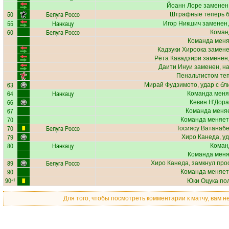
Йоанн Лоре
заменен,
50
Белуга Россо
Штрафные теперь б
55
Нанкацу
Игор Никшич
заменен,
60
Белуга Россо
Коман
Команда меняе
Кадзуки Хироока
замене
Рёта Кавадзири
заменен,
Даити Инуи
заменен, н
Пенальтистом те
63
Мирай Фудзимото
, удар с б
64
Нанкацу
Команда меня
66
Кевин Н'Дор
67
Команда меняе
70
Команда меняет
70
Белуга Россо
Тосиясу Ватанаб
79
Хиро Канеда
, у
80
Нанкацу
Коман
Команда меняе
89
Белуга Россо
Хиро Канеда
, замкнул про
90
Команда меняет
90
+1
Юки Оцука
пол
Для того, чтобы посмотреть комментарии к матчу, вам 