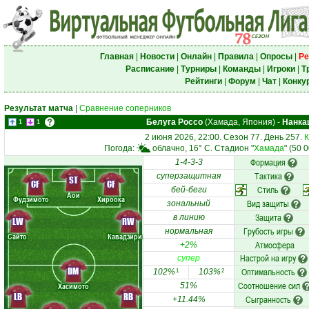
Главная
|
Новости
|
Онлайн
|
Правила
|
Опросы
|
Ре
Расписание
|
Турниры
|
Команды
|
Игроки
|
Т
Рейтинги
|
Форум
|
Чат
|
Конку
Результат матча
|
Сравнение соперников
Белуга Россо
(Хамада, Япония)
-
Нанка
1
1
2 июня 2026, 22:00. Сезон 77. День 257.
К
Погода:
облачно, 16° C. Стадион "
Хамада
" (50 
Формация
1-4-3-3
Тактика
суперзащитная
ST
CF
CF
Стиль
бей-беги
Аои
Фудзимото
Хироока
Вид защиты
зональный
Защита
в линию
LW
RW
Грубость игры
нормальная
Сайто
Кавадзири
Атмосфера
+2%
Настрой на игру
супер
DM
Оптимальность
102%
103%
1
2
Соотношение сил
Хасимото
51%
LB
RB
Сыгранность
+11.44%