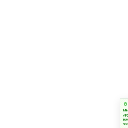
Мы
др
на
за