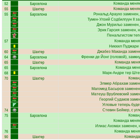
52
Барселона
Команда меняе
55
Шахтер
Команда меняе
55
Барселона
Рональд Араухо
заменен,
Тумен-Улзий Содбилгуун II
за
Джон Мурильо
заменен,
Эрик Гарсия
заменен, 
Пенальтистом теп
57
Команда меня
Никхил Пуджари
60
Шахтер
Джабез Маканда
замене
64
Барселона
Френки де Йонг
(головой), замкн
65
Шахтер
Команда меняе
65
Барселона
Команда меня
68
Марк-Андре тер Ште
70
Шахтер
Коман
Элмер Абрахам
замен
Магомед Басыров
заменен,
Матеуш Врублевский
замен
Георгий Судаков
замен
Угловые теперь буд
74
Стевин Бейкер
, с уг
75
Барселона
Коман
Команда меняе
Илиас Ахомах
заменен, 
76
Команда меня
90
Шахтер
Команда