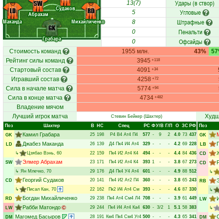
Удары (в створ)
SW
13(7)
Судаков
LD
RD
Угловые
5
Абрахам
Маканда
Михайличенко
Штрафные
8
GK
Пенальти
0
Грабара
Офсайды
0
Стоимость команд
1955 млн.
43%
5
Рейтинг силы команд
3945
+118
Стартовый состав
4091
+34
Игравший состав
4258
+72
Сила в начале матча
5774
+94
Сила в конце матча
4734
+482
Владение мячом
Лучший игрок матча
Худш
Стевин Бейкер
(Шахтер)
Поз
Шахтер
В
НC
Спец
РC
Ф
У/В
Г/П
О
ЗС
РФ
Поз
Камил Грабара
25
198
Р4
В4
Ат4
П4
577
-
9
2
4.0
73
437
GK
GK
Джабез Маканда
26
139
Д4
Пк4
И4
Ат4
329
-
-
-
4.2
69
228
LD
LB
↳
Цзябао Вэнь
, 60
22
159
Пк4
И2
Ат4
К4
494
-
-
-
4.4
84
436
CD
Элмер Абрахам
23
171
Пк4
И2
Ат4
К4
393
1
-
-
3.8
67
273
SW
CD
↳
Ян Млечко
, 70
29
176
Д4
Пк4
У4
Ат4
601
-
-
-
4.9
88
512
↳
Георгий Судаков
20
141
Пк4
И2
Ат2
П4
360
-
-
-
3.8
65
243
CD
RB
↳
Писал Кан
, 70
22
162
Пк2
И4
Ат4
См
393
-
-
-
4.6
87
330
↳
Богдан Михайличенко
29
238
Пк4
Ат4
См4
Л4
708
-
-
-
3.9
61
449
RD
LW
Рабби Матондо
29
244
Пк4
И4
Ат4
Ка4
630
-
3/2
1
5.1
58
383
LW
↳
Магомед Басыров
28
191
Км4
Пк4
См4
Уг4
500
-
-
-
4.3
65
341
DM
DM