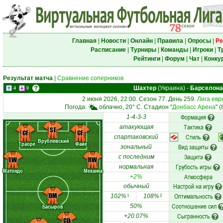
Главная
|
Новости
|
Онлайн
|
Правила
|
Опросы
|
Ре
Расписание
|
Турниры
|
Команды
|
Игроки
|
Т
Рейтинги
|
Форум
|
Чат
|
Конку
Результат матча
|
Сравнение соперников
Шахтер
(Украина)
-
Барселона
4
0
2 июня 2026, 22:00. Сезон 77. День 259.
Лига евр
Погода:
облачно, 20° C. Стадион "
Донбасс Арена
" 
Формация
1-4-3-3
Тактика
атакующая
ST
CF
CF
Стиль
спартаковский
Врублевский
Траоре
Файе
Вид защиты
зональный
Защита
с последним
LW
RW
Грубость игры
нормальная
Матондо
Механна
Атмосфера
+2%
Настрой на игру
обычный
DM
Оптимальность
102%
108%
1
2
Соотношение сил
Басыров
50%
Сыгранность
+20.07%
CD