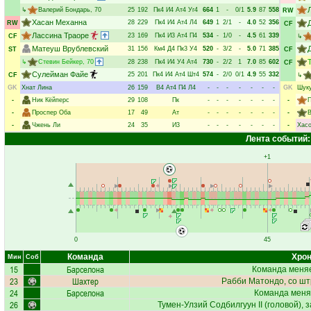
↳
Валерий Бондарь
, 70
25
192
Пк4
И4
Ат4
Уг4
664
1
-
0/1
5.9
87
558
RW
Хасан Механна
28
229
Пк4
И4
Ат4
Л4
649
1
2/1
-
4.0
52
356
RW
CF
Лассина Траоре
23
169
Пк4
И3
Ат4
П4
534
-
1/0
-
4.5
61
339
CF
↳
Матеуш Врублевский
31
156
Км4
Д4
Пк3
У4
520
-
3/2
-
5.0
71
385
ST
CF
↳
Стевин Бейкер
, 70
28
238
Пк4
И4
У4
Ат4
730
-
2/2
1
7.0
85
602
CF
Сулейман Файе
25
201
Пк4
И4
Ат4
Шт4
574
-
2/0
0/1
4.9
55
332
CF
↳
GK
Хнат Лина
26
159
В4
Ат4
П4
Л4
-
-
-
-
-
-
-
GK
Шуку
-
Ник Кёйперс
29
108
Пк
-
-
-
-
-
-
-
-
-
Проспер Оба
17
49
Ат
-
-
-
-
-
-
-
-
В
-
Чжень Ли
24
35
И3
-
-
-
-
-
-
-
-
Хас
Лента событий:
+1
0
45
Команда
Хрон
Мин
Соб
15
Барселона
Команда меняе
23
Шахтер
Рабби Матондо
, со ш
24
Барселона
Команда меня
26
Тумен-Улзий Содбилгуун II
(головой), 