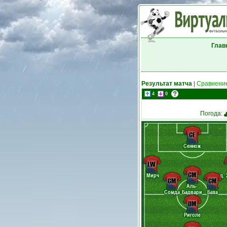
Глав
Результат матча
|
Сравнение
4
0
Погода:
CF
Сеннож
LW
CM
Мирч
в. д.
CM
CM
Аль-
Сомда
Бадвари
Баха
DM
Риголе