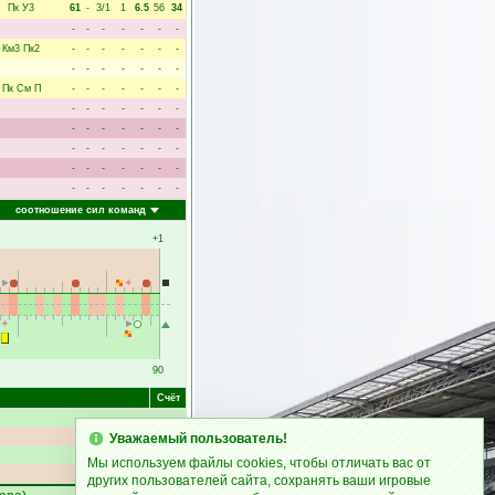
Пк
У3
61
-
3/1
1
6.5
56
34
-
-
-
-
-
-
-
Км3
Пк2
-
-
-
-
-
-
-
-
-
-
-
-
-
-
Пк
См
П
-
-
-
-
-
-
-
-
-
-
-
-
-
-
-
-
-
-
-
-
-
-
-
-
-
-
-
-
-
-
-
-
-
-
-
-
-
-
-
-
-
-
соотношение сил команд
+1
90
Счёт
Уважаемый пользователь!
0:1
Мы используем файлы cookies, чтобы отличать вас от
других пользователей сайта, сохранять ваши игровые