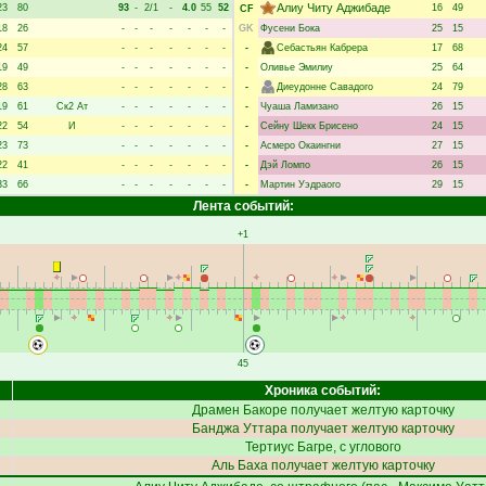
Алиу Читу Аджибаде
23
80
93
-
2/1
-
4.0
55
52
16
49
CF
18
26
-
-
-
-
-
-
-
GK
Фусени Бока
25
15
24
57
-
-
-
-
-
-
-
-
Себастьян Кабрера
17
68
19
49
-
-
-
-
-
-
-
-
Оливье Эмилиу
25
64
28
63
-
-
-
-
-
-
-
-
Диеудонне Савадого
24
79
19
61
Ск2
Ат
-
-
-
-
-
-
-
-
Чуаша Ламизано
26
15
22
54
И
-
-
-
-
-
-
-
-
Сейну Шекк Брисено
24
15
23
73
-
-
-
-
-
-
-
-
Асмеро Окаингни
27
15
22
41
-
-
-
-
-
-
-
-
Дэй Ломпо
26
15
33
66
-
-
-
-
-
-
-
-
Мартин Уэдраого
29
15
Лента событий:
+1
45
Хроника событий:
Драмен Бакоре
получает желтую карточку
Банджа Уттара
получает желтую карточку
Тертиус Багре
, с углового
Аль Баха
получает желтую карточку