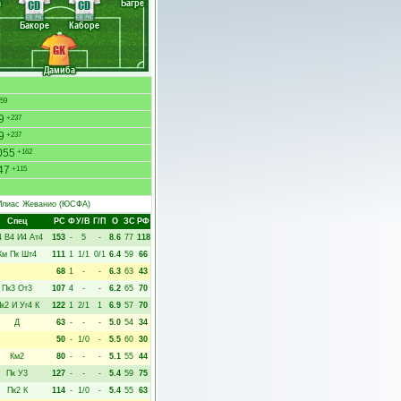
а
Багре
CD
CD
Бакоре
Каборе
GK
Дамиба
59
9
+237
9
+237
055
+162
47
+115
Илиас Жеванио
(ЮСФА)
Спец
РC
Ф
У/В
Г/П
О
ЗС
РФ
4
В4
И4
Ат4
153
-
5
-
8.6
77
118
Км
Пк
Шт4
111
1
1/1
0/1
6.4
59
66
68
1
-
-
6.3
63
43
Пк3
От3
107
4
-
-
6.2
65
70
к2
И
Уг4
К
122
1
2/1
1
6.9
57
70
Д
63
-
-
-
5.0
54
34
50
-
1/0
-
5.5
60
30
Км2
80
-
-
-
5.1
55
44
Пк
У3
127
-
-
-
5.4
59
75
Пк2
К
114
-
1/0
-
5.4
55
63