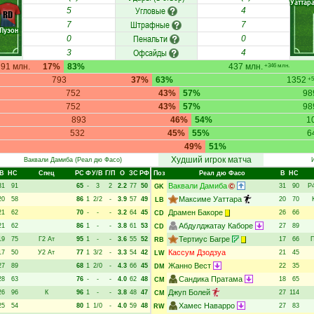
Уаттар
Угловые
5
4
RD
Штрафные
7
7
Луэон
Пенальти
0
0
Офсайды
3
4
91 млн.
17%
83%
437 млн.
+346 млн.
793
37%
63%
1352
+5
752
43%
57%
98
752
43%
57%
98
893
46%
54%
1
532
45%
55%
6
49%
51%
Худший игрок матча
Ваквали Дамиба
(Реал дю Фасо)
В
НC
Спец
РC
Ф
У/В
Г/П
О
ЗС
РФ
Поз
Реал дю Фасо
В
НC
Ваквали Дамиба
31
91
65
-
3
2
2.2
77
50
31
90
Р
GK
Максиме Уаттара
20
58
86
1
2/2
-
3.9
57
49
20
70
LB
Драмен Бакоре
21
62
70
-
-
-
3.2
64
45
26
66
CD
Абдулджатау Каборе
21
62
86
1
-
-
3.8
61
53
27
89
CD
Тертиус Багре
19
75
Г2
Ат
95
1
-
-
3.6
55
52
17
66
П
RB
Кассум Дзодзуа
17
50
У2
Ат
77
1
3/2
-
3.3
54
42
21
45
LW
Жанно Вест
27
89
68
1
2/0
-
4.3
66
45
22
35
DM
Сандика Пратама
28
63
76
-
-
-
4.0
62
48
18
65
CM
Джуп Болей
26
96
К
96
1
-
-
3.8
48
47
27
114
CM
Хамес Наварро
25
54
80
1
1/0
-
4.0
59
48
27
83
RW