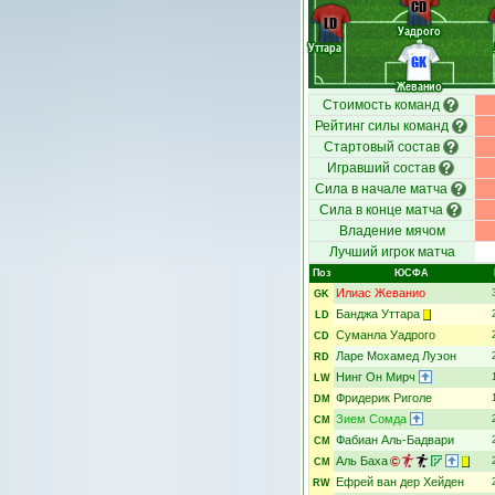
CD
LD
Уадрого
Уттара
GK
Жеванио
Стоимость команд
Рейтинг силы команд
Стартовый состав
Игравший состав
Сила в начале матча
Сила в конце матча
Владение мячом
Лучший игрок матча
Поз
ЮСФА
Илиас Жеванио
GK
Банджа Уттара
LD
Суманла Уадрого
CD
Ларе Мохамед Луэон
RD
Нинг Он Мирч
LW
Фридерик Риголе
DM
Зием Сомда
CM
Фабиан Аль-Бадвари
CM
Аль Баха
CM
Ефрей ван дер Хейден
RW