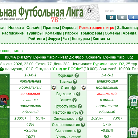
логин
ная
|
Новости
|
Онлайн
|
Правила
|
Опросы
|
Регистрация в игре
|
Забыли па
Расписание
|
Турниры
|
Команды
|
Игроки
|
Трансферы
|
Обмены
|
Аренда
Рейтинги
|
Форум
|
Чат
|
Конкурсы
|
Контакты
 соперников
ЮСФА
(Уагадугу, Буркина Фасо)
Реал дю Фасо
(Сонабель, Буркина Фасо)
*
-
0:2
8 июня 2026, 22:00. Сезон 77. День 283. Чемпионат:
Буркина Фасо, D2
, 25 тур.
пасмурно, 10° C. Стадион "
Стад де l'ЮСФА
" (10 000). Зрителей: 10 000. Би
Формация
1-3-6-1
1-4-5-1
Тактика
нормальная
атакующая
Стиль
нормальный
нормальный
Вид защиты
зональный
зональный
RW
Защита
в линию
в линию
LW
Грубость игры
нормальная
нормальная
 Хейден
Дзодзу
Настрой на игру
обычный
обычный
Оптимальность
100%
95%
102%
73%
1
2
1
2
Соотношение сил
43%
57%
Сыгранность
+3.50%
+0.00%
LB
Удары (в створ)
10(5)
8(3)