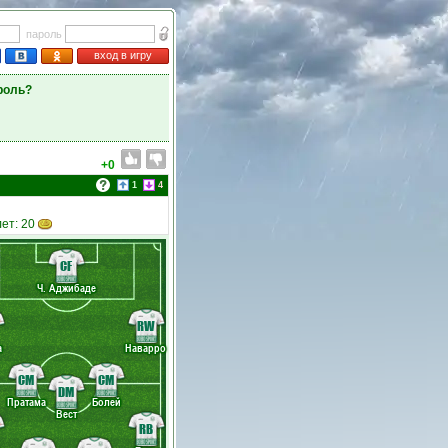
пароль
вход в игру
роль?
+0
1
4
лет: 20
CF
Ч. Аджибаде
RW
а
Наварро
CM
CM
DM
Пратама
Болей
Вест
RB