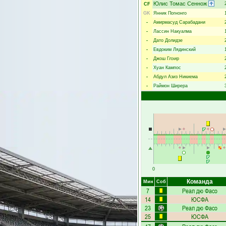
Юлис Томас Сеннож
CF
GK
Янник Погнонго
-
Амирмасуд Сарабадани
-
Лассин Накуалма
-
Дато Долидзе
-
Евдоким Лядинский
-
Джош Глэир
-
Хуан Кампос
-
Абдул Азиз Никиема
-
Раймон Ширера
0
Команда
Мин
Соб
7
Реал дю Фасо
14
ЮСФА
23
Реал дю Фасо
25
ЮСФА