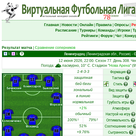
Главная
|
Новости
|
Онлайн
|
Правила
|
Опросы
|
Ре
Расписание
|
Турниры
|
Команды
|
Игроки
|
Т
Рейтинги
|
Форум
|
Чат
|
Конку
Результат матча
|
Сравнение соперников
Ленинградец
(Ленинградская обл., Россия)
О
-
1
1
12 июня 2026, 22:00. Сезон 77. День 308. Ч
Погода:
пасмурно, 10° C. Стадион "
Нова Арена
" (
Формация
1-4-3-3
Тактика
защитная
ST
CF
CF
Стиль
бей-беги
Комиссаров
Бачинский
Быковский
Вид защиты
зональный
Защита
в линию
RW
Грубость игры
нормальная
Морозов
Атмосфера
+1%
Настрой на игру
LM
обычный
DM
Оптимальность
100%
79%
1
2
Колесниченко
Соотношение сил
Мохамед
51%
LB
RB
Сыгранность
+9.76%