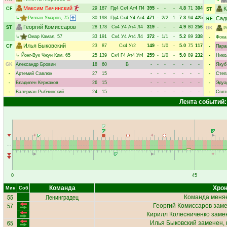
Максим Бачинский
29
187
Пд4
Ск4
Ат4
П4
395
-
-
-
4.8
71
304
К
CF
ST
↳
Ризван Умаров
, 75
30
198
Пд4
Ск4
У4
Ат4
471
-
2/2
1
7.3
94
425
Сад
RF
Георгий Комиссаров
28
178
Ск4
У4
Ат4
Л4
319
-
-
-
4.9
80
256
ST
GK
Р
↳
Омар Камал
, 57
33
191
Ск4
У4
Ат4
Л4
372
-
1/1
-
5.2
89
338
-
Фока
Илья Быковский
23
87
Ск4
Уг2
149
-
1/0
-
5.0
75
117
CF
-
Пара
↳
Йонг-Вук Чжун Ким
, 65
25
139
Ск4
Г4
Ат4
Уг4
259
-
1/0
-
5.0
89
232
-
Нико
GK
Александр Бровин
18
60
В
-
-
-
-
-
-
-
-
Якуб
-
Артемий Савлюк
27
15
-
-
-
-
-
-
-
-
Степ
-
Владилен Кержаков
26
15
-
-
-
-
-
-
-
-
Эдуа
-
Валериан Рыбчинский
24
15
-
-
-
-
-
-
-
-
Свят
Лента событий:
0
45
Команда
Хрон
Мин
Соб
55
Ленинградец
Команда меняе
57
Георгий Комиссаров
заме
Кирилл Колесниченко
замен
65
Илья Быковский
заменен, 