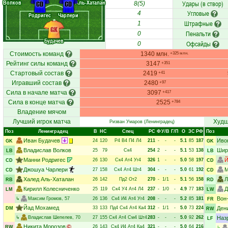
Волков
Аль-Хаталан
Удары (в створ)
CD
CD
8(5)
Угловые
4
Родригес
Чарлери
Штрафные
1
GK
Пенальти
0
Будачев
Офсайды
0
Стоимость команд
1340 млн.
+325 млн.
Рейтинг силы команд
3147
+351
Стартовый состав
2419
+41
Игравший состав
2480
+97
Сила в начале матча
3097
+417
Сила в конце матча
2525
+784
Владение мячом
Лучший игрок матча
Худш
Ризван Умаров
(Ленинградец)
Поз
Ленинградец
В
НC
Спец
РC
Ф
У/В
Г/П
О
ЗС
РФ
Поз
Иван Будачев
Иво
24
120
Р4
В4
П4
Л4
211
-
-
-
5.1
85
187
GK
GK
Владислав Волков
Шир
25
79
Ск4
254
2
-
-
5.1
53
138
LB
LB
Манни Родригес
Й
26
130
Ск4
Ат4
Уг4
326
1
-
-
5.0
58
197
CD
CD
Джошуа Чарлери
М
27
158
Ск4
Ат4
Шт4
304
-
-
-
5.0
61
192
CD
CD
Халед Аль-Хаталан
Л
26
142
Пд2
От2
270
-
1/1
-
5.1
56
158
RB
RD
Кирилл Колесниченко
Д
25
119
Ск4
У4
Ат4
Л4
237
-
1/0
-
4.9
77
183
LM
LW
Вон
↳
Максим Громов
, 57
26
136
Ск4
И4
Ат4
Уг4
208
-
-
-
5.2
85
181
FR
Йад Мохамед
33
133
Пд4
Ск4
Ат4
Ка4
312
-
1/1
-
5.0
73
224
Ден
DM
RW
↳
Владислав Шепелев
, 70
27
155
Ск4
Ат4
См4
Шт4
283
-
-
-
5.0
92
262
Наз
LF
Никита Морозов
26
143
Ск4
И4
Ат4
Ка4
321
-
-
-
5.0
64
216
RW
↳