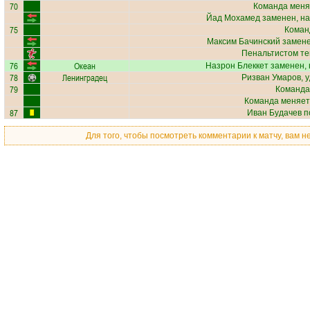
70
Команда меня
Йад Мохамед
заменен, на
75
Коман
Максим Бачинский
замене
Пенальтистом те
76
Океан
Назрон Блеккет
заменен, 
78
Ленинградец
Ризван Умаров
, 
79
Команда
Команда меняет
87
Иван Будачев
п
Для того, чтобы посмотреть комментарии к матчу, вам 