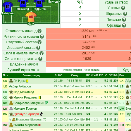
Микушин
Удары (в створ)
CD
CD
5(3)
LD
Угловые
4
Мохамед
Родригес
Акбаров
Штрафные
5
GK
Пенальти
0
Идзи
Офсайды
2
Стоимость команд
1339 млн.
+299 млн.
Рейтинг силы команд
3148
+164
Стартовый состав
2426
+65
Игравший состав
2402
+23
Сила в начале матча
2817
+15
Сила в конце матча
1939
4
Владение мячом
Лучший игрок матча
Худш
Ризван Умаров
(Ленинградец)
Поз
Ленинградец
В
НC
Спец
РC
Ф
У/В
Г/П
О
ЗС
РФ
Поз
Ли Идзи
Абд
29
186
Р4
В4
П4
Л4
256
-
1
-
5.5
81
209
GK
GK
Акбар Акбаров
29
184
Пд4
Ск4
Ат4
Уг4
278
1
-
-
5.3
51
144
LD
LB
Йад Мохамед
33
133
Пд4
Ск4
Ат4
Ка4
243
1
-
-
5.3
53
123
CD
CD
Манни Родригес
26
130
Ск4
Ат4
Уг4
214
2
-
-
5.3
56
121
CD
CD
Владислав Микушин
29
167
Пд4
Ск4
Ат4
Уг4
296
1
-
-
5.0
56
167
RB
RB
Максим Громов
Вин
26
136
Ск4
И4
Ат4
Уг4
203
-
-
-
5.0
69
139
LW
LW
Джошуа Чарлери
Эдв
27
158
Ск4
Ат4
Шт4
224
-
-
-
4.6
65
146
DM
FR
↳
Владислав Шепелев
, 70
27
155
Ск4
Ат4
См4
Шт4
209
-
1/1
-
5.1
83
181
↳
Х
Никита Морозов
Ней
26
143
Ск4
И4
Ат4
Ка4
204
-
-
-
4.9
71
149
RW
CM
↳
Нидж Кэннин
, 75
27
139
Пд4
Ск4
Ат4
П4
229
-
-
-
4.9
92
210
↳