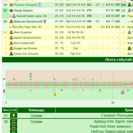
Ризван Умаров
30
199
Пд4
Ск4
У4
Ат4
321
-
2/2
1
6.9
62
199
CF
RW
Омар Камал
33
191
Ск4
У4
Ат4
Л4
279
-
-
-
4.7
66
186
ST
LF
Рам
↳
Георгий Комиссаров
, 80
28
178
Ск4
У4
Ат4
Л4
250
-
-
-
4.9
94
237
RF
Максим Бачинский
29
187
Пд4
Ск4
Ат4
П4
300
-
2/0
-
4.9
73
223
CF
↳
М
↳
Йонг-Вук Чжун Ким
, 80
25
139
Ск4
Г4
Ат4
Уг4
220
-
-
0/1
6.3
95
211
GK
Кур
GK
Иван Будачев
24
119
Р4
В4
П4
Л4
-
-
-
-
-
-
-
-
-
Кирилл Колесниченко
25
119
Ск4
У4
Ат4
Л4
-
-
-
-
-
-
-
-
Дан
-
Илья Быковский
23
87
Ск4
Уг2
-
-
-
-
-
-
-
-
Фер
-
Владислав Волков
25
79
Ск4
-
-
-
-
-
-
-
-
-
Халед Аль-Хаталан
26
142
Пд2
От2
-
-
-
-
-
-
-
-
Джо
Лента событий:
0
45
Команда
Хрон
Мин
Соб
21
Салаам
Сахарат Понгсува
50
Салаам
Эдвард Али Эдрис
зам
Рами Коб Абан
заменен, 
Нейтан Ливерсайдж
зам