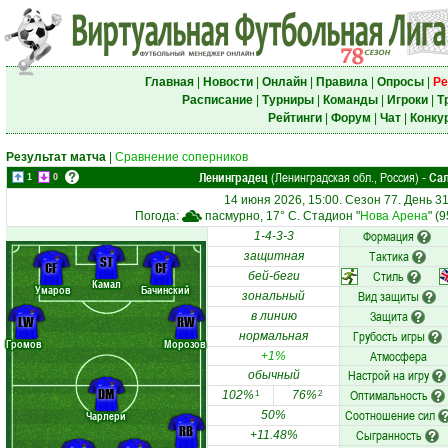
Главная
|
Новости
|
Онлайн
|
Правила
|
Опросы
|
Ре
Расписание
|
Турниры
|
Команды
|
Игроки
|
Т
Рейтинги
|
Форум
|
Чат
|
Конку
Результат матча
|
Сравнение соперников
Ленинградец
(Ленинградская обл., Россия)
Са
-
1
0
14 июня 2026, 15:00. Сезон 77. День 3
Погода:
пасмурно, 17° C. Стадион "
Нова Арена
" (
Формация
1-4-3-3
Тактика
защитная
ST
CF
CF
Стиль
бей-беги
Камал
Умаров
Бачинский
Вид защиты
зональный
Защита
в линию
LW
RW
Грубость игры
нормальная
Громов
Морозов
Атмосфера
+1%
Настрой на игру
обычный
DM
Оптимальность
102%
76%
1
2
Соотношение сил
Чарлери
50%
RB
Сыгранность
+11.48%