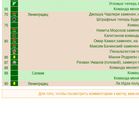
Угловые теперь 
55
Команда меня
70
Ленинградец
Джошуа Чарлери
заменен, 
Штрафные теперь буде
75
Коман
Никита Морозов
замене
Капитаном команды
80
Омар Камал
заменен, на
Максим Бачинский
заменен,
Пенальтистом т
86
Манни Родригес
87
Ризван Умаров
(головой), замкнул 
88
Команда меняет
88
Салаам
Коман
Команда меняе
90
Ленинградец
Ли Идзи
полу
Для того, чтобы посмотреть комментарии к матчу, вам 