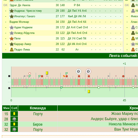
GK
Эдраг Де Авила
30
148
Р
В4
-
-
-
-
-
-
-
GK
Я
-
Андреас Чрисостому
29
190
Д4
Пк4
У4
Ат4
-
-
-
-
-
-
-
-
И
-
Игнатиус Ганаго
27
177
Км4
Д4
И4
Л4
-
-
-
-
-
-
-
-
Фиво
-
Вадим Молнар
34
150
Д4
Пк4
Ат4
К4
-
-
-
-
-
-
-
-
Алан
-
Адам Наджем
28
172
Д4
Ат4
См4
От4
-
-
-
-
-
-
-
-
С
-
Ахмед Абдулла
33
122
Д4
Пк4
Ат4
От4
-
-
-
-
-
-
-
-
Б
-
Пепе
26
115
Д4
У4
См4
П4
-
-
-
-
-
-
-
-
М
-
Каррар Амер
28
122
Д4
И4
Ат4
От4
-
-
-
-
-
-
-
-
Н
-
Педро Лима
22
62
Ат
-
-
-
-
-
-
-
-
С
Лента событий:
+1
0
45
Команда
Хрон
Мин
Соб
15
Порту
Жоао Мариу
по
28
Андерс Бьёрге
, удар с бли
32
Берое
Никола Минков
п
32
Порту
Ван Тунг Нгу