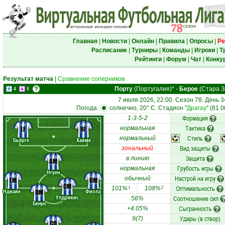
Главная
|
Новости
|
Онлайн
|
Правила
|
Опросы
|
Ре
Расписание
|
Турниры
|
Команды
|
Игроки
|
Т
Рейтинги
|
Форум
|
Чат
|
Конку
Результат матча
|
Сравнение соперников
Порту
(Португалия)*
-
Берое
(Стара З
4
0
7 июля 2026, 22:00. Сезон 78. День 3
Погода:
солнечно, 20° C. Стадион "
Драгау
" (81 
Формация
1-3-5-2
Тактика
LF
RF
нормальная
Стиль
нормальный
Бьёрге
Хайме
Вид защиты
зональный
Защита
в линию
AM
Грубость игры
нормальная
Нгуен
Настрой на игру
обычный
LM
RM
CM
Оптимальность
101%
108%
1
2
Ндиайе
Фиола
DM
Улдрикис
Соотношение сил
56%
Бенун
Сыгранность
+4.05%
Удары (в створ)
9(7)
CD