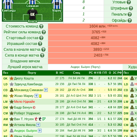
Угловые
8
LD
RD
Симакан
Штрафные
4
Камбанда
Мариу
Пенальти
GK
1
Офсайды
2
Кошта
Стоимость команд
1604 млн.
+624 млн.
Рейтинг силы команд
3765
+918
Стартовый состав
4082
+884
Игравший состав
4082
+884
Сила в начале матча
3893
+1213
Сила в конце матча
2403
+756
Владение мячом
Лучший игрок матча
Худш
Андерс Бьёрге
(Порту)
Поз
Порту
В
НC
Спец
РC
Ф
У/В
Г/П
О
ЗС
РФ
Поз
Диогу Кошта
У
27
175
Р4
В4
И4
П4
296
-
2
-
6.2
82
244
GK
GK
Эдмунд Камбанда
Н
29
156
Д4
Пк4
П4
Л4
338
1
-
-
5.7
56
191
LD
LD
Мохамед Симакан
Э
28
162
Д4
И2
Ат
От4
308
-
-
-
5.5
65
202
CD
CD
Жоао Мариу
Э
26
161
Д4
Ат3
Шт4
Уг4
352
3
1/1
-
5.5
65
231
RD
RD
Мело Ндиайе
Л
28
186
Д4
Ат4
От4
Л4
366
-
2/1
-
4.8
56
208
LM
LW
Бадр Бенун
Д
28
177
Д4
Ат4
От4
Ка4
341
-
-
-
4.8
64
220
DM
DM
Роберт Улдрикис
Х
28
198
Д4
Пк4
У4
Ат4
391
-
2/2
-
5.2
57
225
CM
DM
Ван Т. Нгуен
Ю
27
174
Км4
Д4
И4
У4
394
-
1/1
1
6.1
57
226
AM
CM
Аттила Фиола
А
30
195
Д4
Пк4
От4
Уг4
414
-
-
-
5.3
63
262
RM
CM
Андерс Бьёрге
К
30
184
Км4
Д4
И4
У4
349
-
3/2
1
6.6
56
199
LF
RW
Иван Хайме
Т
27
198
Км4
Д4
И4
Шт4
344
-
-
0/1
5.7
56
195
RF
CF