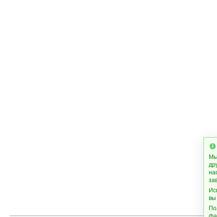
Мы
др
на
за
Ис
вы
По
фа