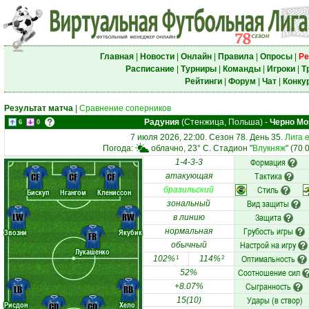
Главная
|
Новости
|
Онлайн
|
Правила
|
Опросы
|
Ре
Расписание
|
Турниры
|
Команды
|
Игроки
|
Т
Рейтинги
|
Форум
|
Чат
|
Конку
Результат матча
|
Сравнение соперников
Радуния
(Стенжица, Польша)
-
Черно Мо
6
0
7 июля 2026, 22:00. Сезон 78. День 35.
Лига 
Погода:
облачно, 23° C. Стадион "
Влукняж
" (70 
Формация
1-4-3-3
Тактика
CF
CF
CF
атакующая
Стиль
бразильский
Бискуп
Нгангом
Клениссон
Вид защиты
зональный
LW
RW
Защита
в линию
Грубость игры
нормальная
Звозни
Якубик
FR
Настрой на игру
обычный
Лукашенко
Оптимальность
102%
114%
1
2
Соотношение сил
52%
Сыгранность
+8.07%
LB
RB
Удары (в створ)
15(10)
Рисдон
Хело
CD
CD