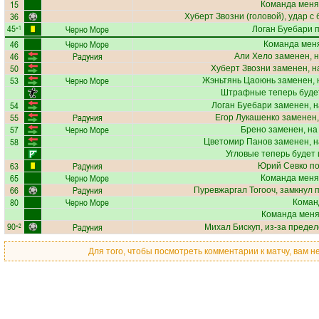
15
Команда меня
36
Хуберт Звозни
(головой), удар с
45
Черно Море
+1
Логан Буебари
п
46
Черно Море
Команда меня
46
Радуния
Али Хело
заменен, н
50
Хуберт Звозни
заменен, н
53
Черно Море
Жэньтянь Цаоюнь
заменен, 
Штрафные теперь буде
54
Логан Буебари
заменен, н
55
Радуния
Егор Лукашенко
заменен,
57
Черно Море
Брено
заменен, на
58
Цветомир Панов
заменен, н
Угловые теперь будет
63
Радуния
Юрий Севко
по
65
Черно Море
Команда меня
66
Радуния
Пуревжаргал Тогооч
, замкнул 
80
Черно Море
Коман
Команда меняе
90
Радуния
+2
Михал Бискуп
, из-за преде
Для того, чтобы посмотреть комментарии к матчу, вам 