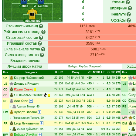
Угловые
6
Севко
Ф. Сантос
Штрафные
4
Пенальти
GK
0
Офсайды
5
Чайковский
Стоимость команд
1151 млн.
46%
Рейтинг силы команд
3161
+173
Стартовый состав
3427
+174
Игравший состав
3596
+226
Сила в начале матча
5081
+1287
Сила в конце матча
3710
+809
Владение мячом
Лучший игрок матча
Худш
Войцех Якубик
(Радуния)
Поз
Радуния
В
НC
Спец
РC
Ф
У/В
Г/П
О
ЗС
РФ
Поз
Кацпер Чайковский
М
29
162
Р4
В4
Ат4
П4
469
-
4
1
5.6
79
389
GK
GK
Джошуа Рисдон
Ц
32
157
Км4
Д4
Ат4
От4
479
4
-
-
4.3
56
279
LB
LB
Юрий Севко
29
171
Км4
Д4
Ат4
К4
501
1
-
-
4.3
51
266
↳
CD
Садд
Ян Фиальо Сантос
29
147
Км4
Д4
И4
Шт4
463
1
-
-
4.6
58
281
CD
CD
Сеед
Али Хело
25
127
Км4
Д4
От2
Л4
393
1
-
-
5.0
78
308
CD
RB
Жэнь
↳
Адитья Томар
, 46
30
168
Д4
И4
П4
Л4
508
-
-
-
5.3
77
395
RB
Хуберт Звозни
27
139
Км4
Д4
У4
Ат
377
-
2/1
1
6.0
79
306
↳
LW
С
↳
Пуревжаргал Тогооч
, 50
30
177
Км4
Д4
И4
Ат4
504
-
2/2
1
6.5
80
406
LW
Егор Лукашенко
Л
25
116
Км4
Д4
Ат2
От3
354
-
1/1
1
6.1
62
229
FR
DM
↳
Филип Дуймович
, 55
28
151
Км4
Д4
У4
Л4
483
-
-
0/1
5.7
74
361
↳
Войцех Якубик
Арпа
31
159
Км4
Д4
У4
Ат
508
-
2/1
0/2
6.8
60
313
RW
RW