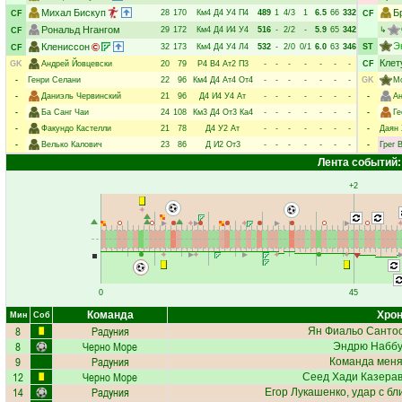
Михал Бискуп
Б
28
170
Км4
Д4
У4
П4
489
1
4/3
1
6.5
66
332
CF
CF
Рональд Нгангом
29
172
Км4
Д4
И4
У4
516
-
2/2
-
5.9
65
342
↳
CF
Э
Клениссон
32
173
Км4
Д4
У4
Л4
532
-
2/0
0/1
6.0
63
346
ST
CF
Клет
GK
Андрей Йовцевски
20
79
Р4
В4
Ат2
П3
-
-
-
-
-
-
-
CF
-
Генри Селани
22
96
Км4
Д4
Ат4
От4
-
-
-
-
-
-
-
GK
М
-
Даниэль Червинский
21
96
Д4
И4
У4
Ат
-
-
-
-
-
-
-
-
А
-
Ба Санг Чаи
24
108
Км3
Д4
От3
Ка4
-
-
-
-
-
-
-
-
Ге
-
Факундо Кастелли
21
78
Д4
У2
Ат
-
-
-
-
-
-
-
-
Даян 
-
Велько Калович
23
86
Д
И2
От3
-
-
-
-
-
-
-
-
Грег 
Лента событий:
+2
0
45
Команда
Хрон
Мин
Соб
8
Радуния
Ян Фиальо Санто
8
Черно Море
Эндрю Наббу
9
Радуния
Команда меняе
12
Черно Море
Сеед Хади Казера
14
Радуния
Егор Лукашенко
, удар с б