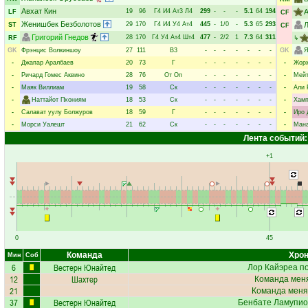
Авхат Кин
19
96
Г4
И4
Ат3
Л4
299
-
-
-
5.1
64
194
LF
CF
Женишбек Безболотов
29
170
Г4
И4
У4
Ат4
445
-
1/0
-
5.3
65
293
Л
ST
CF
Григорий Гнедов
28
170
Г4
У4
Ат4
Шт4
477
-
2/2
1
7.3
64
311
RF
↳
GK
Фрэнцис Волкиншоу
27
111
В3
-
-
-
-
-
-
-
GK
Я
-
Джапар Аралбаев
20
73
Г
-
-
-
-
-
-
-
-
Жорж
-
Ричард Гомес Аквино
28
76
От
Оп
-
-
-
-
-
-
-
-
Мейт
-
Маяк Виллиам
19
58
Ск
-
-
-
-
-
-
-
-
Али 
-
Наттайот Пхониям
18
53
Ск
-
-
-
-
-
-
-
-
Хамп
-
Салават уулу Болжуров
18
59
Г
-
-
-
-
-
-
-
-
Иро 
-
Морси Уалешт
21
62
Ск
-
-
-
-
-
-
-
-
Мана
Лента событий:
+1
0
45
Команда
Хрон
Мин
Соб
6
Вестерн Юнайтед
Лор Кайэреа
по
12
Шахтер
Команда меня
21
Команда меня
37
Вестерн Юнайтед
Бенбате Ламупио