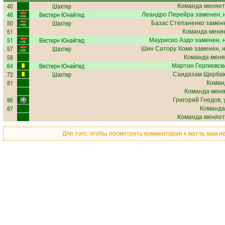
46
Шахтер
Команда меняет
46
Вестерн Юнайтед
Леандро Перейра
заменен, 
50
Шахтер
Базас Степаненко
замене
51
Команда меняе
51
Вестерн Юнайтед
Маурисио Аэдо
заменен, 
57
Шахтер
Шин Сатору Хоме
заменен, 
58
Команда меня
64
Вестерн Юнайтед
Мартин Гергиевск
72
Шахтер
Саидазам Щерба
81
Коман
Команда меняе
86
Григорий Гнедов
,
87
Команда
Команда меняет
Для того, чтобы посмотреть комментарии к матчу, вам 