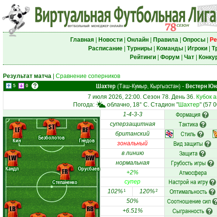
Главная
|
Новости
|
Онлайн
|
Правила
|
Опросы
|
Ре
Расписание
|
Турниры
|
Команды
|
Игроки
|
Т
Рейтинги
|
Форум
|
Чат
|
Конку
Результат матча
|
Сравнение соперников
Шахтер
(Таш-Кумыр, Кыргызстан)
Вестерн Юн
-
5
0
7 июля 2026, 22:00. Сезон 78. День 36.
Кубок 
Погода:
облачно, 18° C. Стадион "
Шахтер
" (57 
Формация
1-4-3-3
Тактика
суперзащитная
ST
LF
RF
Стиль
британский
Безболотов
Кин
Гнедов
Вид защиты
зональный
Защита
в линию
LW
RW
Грубость игры
нормальная
Кандл
Орусбаев
FR
Атмосфера
+2%
Настрой на игру
Степаненко
супер
Оптимальность
102%
120%
1
2
Соотношение сил
50%
LB
RB
Сыгранность
+6.51%