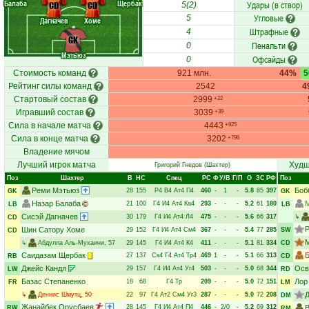
Балаба
Щербак
Удары (в створ)
CD
CD
5(2)
Угловые
5
Дагначев
Хоме
Штрафные
4
GK
Пенальти
0
Мэтьюз
Офсайды
0
Стоимость команд
921 млн.
44%
Рейтинг силы команд
2542
4
Стартовый состав
2999
+22
Игравший состав
3039
+39
Сила в начале матча
4443
+925
Сила в конце матча
3202
+796
Владение мячом
Лучший игрок матча
Худш
Григорий Гнедов
(Шахтер)
Поз
Шахтер
В
НC
Спец
РC
Ф
У/В
Г/П
О
ЗС
РФ
Поз
Реми Мэтьюз
Боб
28
155
Р4
В4
Ат4
П4
460
-
1
-
5.8
85
397
GK
GK
Назар Балаба
21
100
Г4
И4
Ат4
Ка4
293
-
-
-
5.2
61
180
LB
LB
Сисэй Дагначев
30
179
Г4
И4
Ат4
Л4
475
-
-
-
5.6
66
317
↳
CD
Шин Сатору Хоме
29
152
Г4
И4
Ат4
См4
367
-
-
-
5.4
77
285
SW
CD
↳
Абдулла Аль-Мухаини
, 57
29
145
Г4
И4
Ат4
К4
411
-
-
-
5.1
81
334
CD
Саидазам Щербак
Б
27
137
Ск4
Г4
Ат4
Тр4
469
1
-
-
5.1
66
313
RB
CD
Джейс Кандл
Осв
29
157
Г4
И4
Ат4
Уг4
503
-
-
-
5.0
68
344
LW
RD
Базас Степаненко
Лор
18
68
Г4
Тр
209
-
-
-
5.0
72
151
FR
LM
Д
↳
Деннис Шмутц
, 50
22
97
Г4
Ат2
См4
Уг3
287
-
-
-
5.0
72
208
DM
Жанайбек Орусбаев
28
145
Г4
И4
Ат4
П4
446
-
2/0
-
5.2
69
312
В
RW
RM