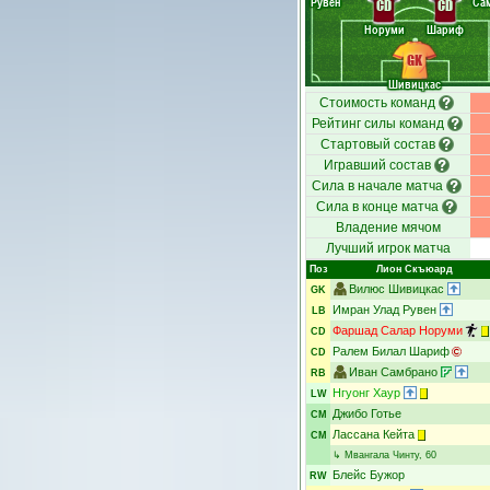
Рувен
Са
CD
CD
Норуми
Шариф
GK
Шивицкас
Стоимость команд
Рейтинг силы команд
Стартовый состав
Игравший состав
Сила в начале матча
Сила в конце матча
Владение мячом
Лучший игрок матча
Поз
Лион Скъюард
Вилюс Шивицкас
GK
Имран Улад Рувен
LB
Фаршад Салар Норуми
CD
Ралем Билал Шариф
CD
Иван Самбрано
RB
Нгуонг Хаур
LW
Джибо Готье
CM
Лассана Кейта
CM
↳
Мвангала Чинту
, 60
Блейс Бужор
RW