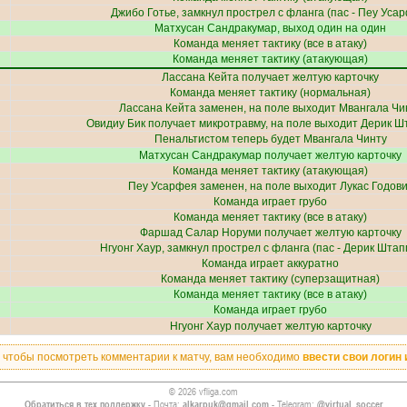
Джибо Готье
, замкнул прострел с фланга (пас -
Пеу Уса
Матхусан Сандракумар
, выход один на один
Команда меняет тактику (все в атаку)
Команда меняет тактику (атакующая)
Лассана Кейта
получает желтую карточку
Команда меняет тактику (нормальная)
Лассана Кейта
заменен, на поле выходит
Мвангала Чи
Овидиу Бик
получает
микротравму
, на поле выходит
Дерик Ш
Пенальтистом теперь будет
Мвангала Чинту
Матхусан Сандракумар
получает желтую карточку
Команда меняет тактику (атакующая)
Пеу Усарфея
заменен, на поле выходит
Лукас Годов
Команда играет грубо
Команда меняет тактику (все в атаку)
Фаршад Салар Норуми
получает желтую карточку
Нгуонг Хаур
, замкнул прострел с фланга (пас -
Дерик Штап
Команда играет аккуратно
Команда меняет тактику (суперзащитная)
Команда меняет тактику (все в атаку)
Команда играет грубо
Нгуонг Хаур
получает желтую карточку
, чтобы посмотреть комментарии к матчу, вам необходимо
ввести свои логин 
© 2026 vfliga.com
Обратиться в тех.поддержку
- Почта:
alkarpuk@gmail.com
- Telegram:
@virtual_soccer