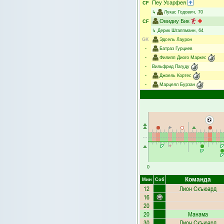
Пеу Усарфея
CF
↳
Лукас Годович
, 70
Овидиу Бик
CF
↳
Дерик Штаппманн
, 64
GK
Эдсель Лаурон
-
Батраз Гурциев
-
Филипп Диого Маркес
-
Вильфрид Пагуду
-
Джоель Кортес
-
Марцелл Бурзан
0
Команда
Мин
Соб
12
Лион Скъюард
16
20
20
Манама
30
Лион Скъюард