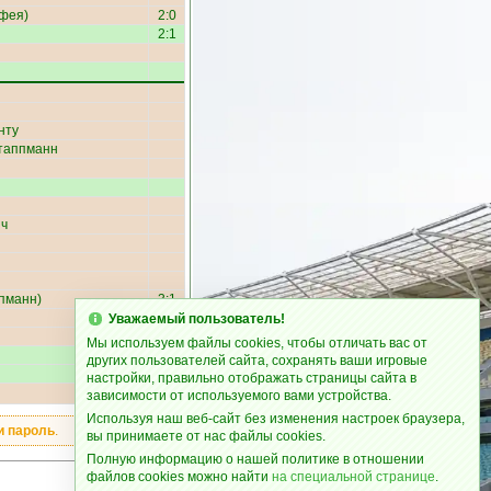
рфея
)
2:0
2:1
нту
таппманн
ич
пманн
)
3:1
Уважаемый пользователь!
Мы используем файлы cookies, чтобы отличать вас от
других пользователей сайта, сохранять ваши игровые
настройки, правильно отображать страницы сайта в
зависимости от используемого вами устройства.
Используя наш веб-сайт без изменения настроек браузера,
и пароль
.
вы принимаете от нас файлы cookies.
Полную информацию о нашей политике в отношении
файлов cookies можно найти
на специальной странице
.