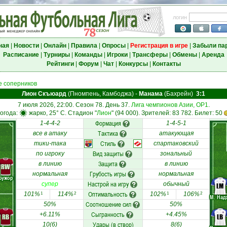
логин
ная
|
Новости
|
Онлайн
|
Правила
|
Опросы
|
Регистрация в игре
|
Забыли па
Расписание
|
Турниры
|
Команды
|
Игроки
|
Трансферы
|
Обмены
|
Аренда
Рейтинги
|
Форум
|
Чат
|
Конкурсы
|
Контакты
 соперников
Лион Скъюард
(Пномпень, Камбоджа)
-
Манама
(Бахрейн)
3:1
7 июля 2026, 22:00. Сезон 78. День 37.
Лига чемпионов Азии, ОР1
.
огода:
жарко, 25° C. Стадион "
Лион
" (94 000). Зрителей: 83 782. Билет: 50
Формация
1-4-4-2
1-4-5-1
Тактика
все в атаку
атакующая
Стиль
тики-така
спартаковский
Вид защиты
по игроку
зональный
Защита
в линию
в линию
RW
Грубость игры
нормальная
нормальная
Бужор
Настрой на игру
супер
обычный
LM
Оптимальность
101%
114%
102%
106%
1
2
1
2
М. Над
Соотношение сил
50%
50%
Сыгранность
+6.11%
+4.45%
RB
LB
Удары (в створ)
10(6)
8(6)