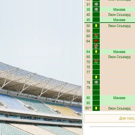
31
35
Манама
40
Лион Скъюард
45
Манама
50
Лион Скъюард
55
60
64
64
Манама
65
Лион Скъюард
70
75
77
78
79
80
Манама
85
90
Лион Скъюард
+3
Для того