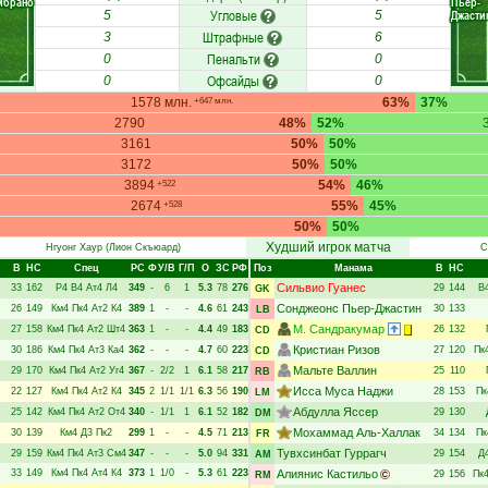
мбрано
Пьер-
Угловые
Джасти
5
5
Штрафные
3
6
Пенальти
0
0
Офсайды
0
0
1578 млн.
63%
37%
+647 млн.
2790
48%
52%
3161
50%
50%
3172
50%
50%
3894
54%
46%
+522
2674
55%
45%
+528
50%
50%
Худший игрок матча
Нгуонг Хаур
(Лион Скъюард)
С
В
НC
Спец
РC
Ф
У/В
Г/П
О
ЗС
РФ
Поз
Манама
В
НC
Сильвио Гуанес
33
162
Р4
В4
Ат4
Л4
349
-
6
1
5.3
78
276
29
144
В
GK
Сонджеонс Пьер-Джастин
26
149
Км4
Пк4
Ат2
К4
389
1
-
-
4.6
61
243
30
133
LB
М. Сандракумар
27
158
Км4
Пк4
Ат2
Шт4
363
1
-
-
4.4
49
183
26
132
CD
Кристиан Ризов
30
186
Км4
Пк4
Ат3
Ка4
362
-
-
-
4.7
60
223
27
120
Пк
CD
Мальте Валлин
29
170
Км4
Пк4
Ат2
Уг4
367
-
2/2
1
6.1
58
217
25
110
RB
Исса Муса Наджи
22
127
Км4
Пк4
Ат2
К4
345
2
1/1
1/1
6.3
56
190
28
153
Пк
LM
Абдулла Яссер
25
142
Км4
Пк4
Ат2
От4
340
-
1/1
1
6.1
52
182
29
130
DM
Мохаммад Аль-Халлак
30
139
Км4
Д3
Пк2
299
1
-
-
4.5
71
213
34
134
Пк
FR
Тувхсинбат Гуррагч
29
159
Км4
Пк4
Ат3
См4
347
-
-
-
5.0
94
331
29
154
Д
AM
33
149
Км4
Пк4
Ат4
К4
373
1
1/0
-
5.3
61
223
Алиянис Кастильо
29
156
Пк
RM