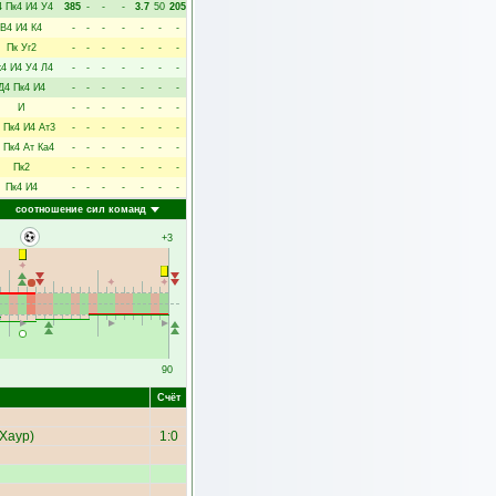
4
Пк4
И4
У4
385
-
-
-
3.7
50
205
В4
И4
К4
-
-
-
-
-
-
-
Пк
Уг2
-
-
-
-
-
-
-
к4
И4
У4
Л4
-
-
-
-
-
-
-
Д4
Пк4
И4
-
-
-
-
-
-
-
И
-
-
-
-
-
-
-
Пк4
И4
Ат3
-
-
-
-
-
-
-
Пк4
Ат
Ка4
-
-
-
-
-
-
-
Пк2
-
-
-
-
-
-
-
Пк4
И4
-
-
-
-
-
-
-
соотношение сил команд
+3
90
Счёт
 Хаур
)
1:0