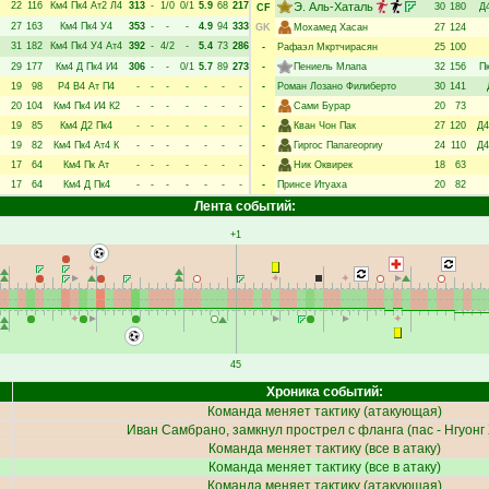
22
116
Км4
Пк4
Ат2
Л4
313
-
1/0
0/1
5.9
68
217
Э. Аль-Хаталь
30
180
Д
CF
27
163
Км4
Пк4
У4
353
-
-
-
4.9
94
333
GK
Мохамед Хасан
27
124
31
182
Км4
Пк4
У4
Ат4
392
-
4/2
-
5.4
73
286
-
Рафаэл Мкртчирасян
25
100
29
177
Км4
Д
Пк4
И4
306
-
-
0/1
5.7
89
273
-
Пениель Млапа
32
156
П
19
98
Р4
В4
Ат
П4
-
-
-
-
-
-
-
-
Роман Лозано Филиберто
30
141
20
104
Км4
Пк4
И4
К2
-
-
-
-
-
-
-
-
Сами Бурар
20
73
19
85
Км4
Д2
Пк4
-
-
-
-
-
-
-
-
Кван Чон Пак
27
120
Д4
19
82
Км4
Пк4
Ат4
К
-
-
-
-
-
-
-
-
Гиргос Папагеоргиу
24
110
Д4
17
64
Км4
Пк
Ат
-
-
-
-
-
-
-
-
Ник Оквирек
18
63
17
64
Км4
Д
Пк4
-
-
-
-
-
-
-
-
Принсе Итуаха
20
82
Лента событий:
+1
45
Хроника событий:
Команда меняет тактику (атакующая)
Иван Самбрано
, замкнул прострел с фланга (пас -
Нгуонг
Команда меняет тактику (все в атаку)
Команда меняет тактику (все в атаку)
Команда меняет тактику (атакующая)