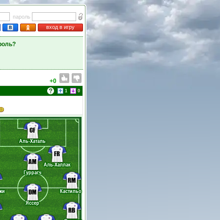
пароль
вход в игру
роль?
+0
1
0
CF
Аль-Хаталь
FR
AM
Аль-Халлак
Гуррагч
RM
жи
Кастильо
DM
Яссер
RB