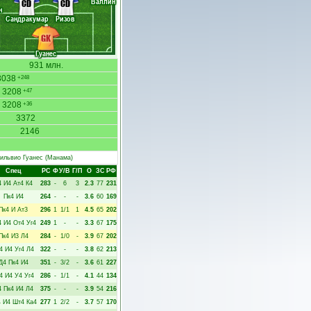
Валлин
CD
CD
н
Сандракумар
Ризов
GK
Гуанес
931 млн.
3038
+248
3208
+47
3208
+36
3372
2146
ильвио Гуанес
(Манама)
Спец
РC
Ф
У/В
Г/П
О
ЗС
РФ
4
И4
Ат4
К4
283
-
6
3
2.3
77
231
Пк4
И4
264
-
-
-
3.6
60
169
Пк4
И
Ат3
296
1
1/1
1
4.5
65
202
4
И4
От4
Уг4
249
1
-
-
3.3
67
175
Пк4
И3
Л4
284
-
1/0
-
3.9
67
202
4
И4
Уг4
Л4
322
-
-
-
3.8
62
213
Д4
Пк4
И4
351
-
3/2
-
3.6
61
227
4
И4
У4
Уг4
286
-
1/1
-
4.1
44
134
4
Пк4
И4
Л4
375
-
-
-
3.9
54
216
4
И4
Шт4
Ка4
277
1
2/2
-
3.7
57
170