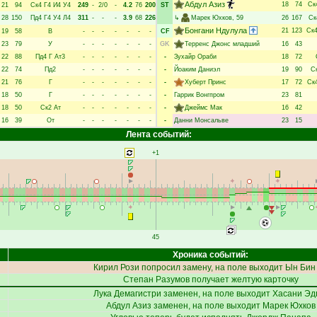
Абдул Азиз
18
74
Ск
21
94
Ск4
Г4
И4
У4
249
-
2/0
-
4.2
76
200
ST
28
150
Пд4
Г4
У4
Л4
311
-
-
-
3.9
68
226
↳
Марек Юхков
, 59
26
167
Ск
Бонгани Ндулула
21
123
Ск
19
58
В
-
-
-
-
-
-
-
CF
23
79
У
-
-
-
-
-
-
-
GK
Терренс Джонс младший
16
43
22
88
Пд4
Г
Ат3
-
-
-
-
-
-
-
-
Зухайр Ораби
18
72
22
74
Пд2
-
-
-
-
-
-
-
-
Йоаким Даниэл
19
90
С
21
76
Г
-
-
-
-
-
-
-
-
Хуберт Принс
17
72
Ск
18
50
Г
-
-
-
-
-
-
-
-
Гаррик Вонгпром
23
81
18
50
Ск2
Ат
-
-
-
-
-
-
-
-
Джеймс Мак
16
42
16
39
От
-
-
-
-
-
-
-
-
Данни Монсальве
23
15
Лента событий:
+1
45
Хроника событий:
Кирил Рози
попросил замену, на поле выходит
Ын Бин
Степан Разумов
получает желтую карточку
Лука Демагистри
заменен, на поле выходит
Хасани Эд
Абдул Азиз
заменен, на поле выходит
Марек Юхков