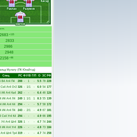
Кисар
CD
CD
Рахлао
Разумов
GK
Шитов
млн.
2683
+115
2833
2986
2948
2158
+96
альд Мулату
(ПК Юнайтэд)
Спец
РC
Ф
У/В
Г/П
О
ЗС
РФ
4
В4
Ат4
П4
288
-
1
-
5.5
78
228
Ск4
Ат4
От2
326
-
1/1
-
6.0
54
177
4
И4
Ат4
Ка4
262
-
-
-
6.4
46
124
4
И4
Ат4
Л4
249
1
1/1
1
8.3
55
139
4
И4
Ат4
К4
294
-
-
-
5.7
58
172
4
И4
Ат4
П4
243
-
2/1
-
4.9
67
181
4
Ск4
Уг4
К4
294
-
-
-
4.9
66
195
4
У4
Ат4
Шт4
326
1
-
-
4.7
74
244
4
И4
Ат4
Уг4
226
-
-
-
4.8
73
184
Ат4
Шт4
Тр4
319
-
-
-
4.7
74
258