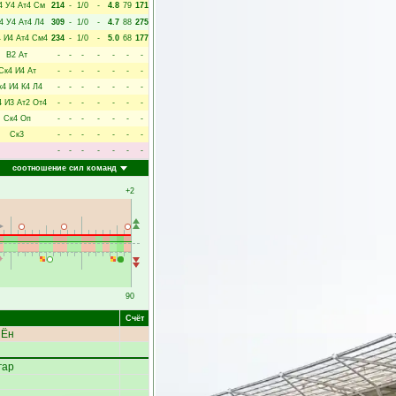
4
У4
Ат4
См
214
-
1/0
-
4.8
79
171
4
У4
Ат4
Л4
309
-
1/0
-
4.7
88
275
4
И4
Ат4
См4
234
-
1/0
-
5.0
68
177
В2
Ат
-
-
-
-
-
-
-
Ск4
И4
Ат
-
-
-
-
-
-
-
к4
И4
К4
Л4
-
-
-
-
-
-
-
4
И3
Ат2
От4
-
-
-
-
-
-
-
Ск4
Оп
-
-
-
-
-
-
-
Ск3
-
-
-
-
-
-
-
-
-
-
-
-
-
-
соотношение сил команд
+2
90
Счёт
 Ён
гар