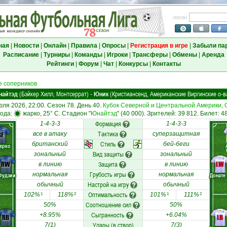
логин
ная
|
Новости
|
Онлайн
|
Правила
|
Опросы
|
Регистрация в игре
|
Забыли па
Расписание
|
Турниры
|
Команды
|
Игроки
|
Трансферы
|
Обмены
|
Аренда
Рейтинги
|
Форум
|
Чат
|
Конкурсы
|
Контакты
 соперников
найтэд
(Бэйкер Хилл, Монтсеррат)
Юник
(Кристиансенд, Американские Виргинские о-в
-
юля 2026, 22:00. Сезон 78. День 40.
Кубок Северной и Центральной Америки, 
ода:
жарко, 25° C. Стадион "
Юнайтэд
" (40 000). Зрителей: 39 812. Билет: 4
Формация
1-4-3-3
1-4-3-3
Тактика
RF
все в атаку
суперзащитная
Стиль
британский
бей-беги
ерко
Вид защиты
зональный
зональный
RW
Защита
LW
в линию
в линию
Грубость игры
нормальная
нормальная
Фудзии
Донате
Настрой на игру
обычный
обычный
Оптимальность
102%
118%
101%
111%
1
2
1
2
Соотношение сил
50%
50%
Сыгранность
+8.95%
+6.04%
RB
LB
Удары (в створ)
7(1)
7(3)