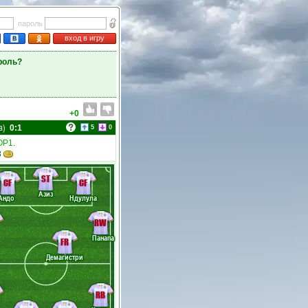
пароль
вход в игру
роль?
+0
а)
0:1
5
0
ОР1
.
8
ST
CF
CF
Азиз
Андо
Ндулула
RW
Панапа
FR
Демагистри
RB