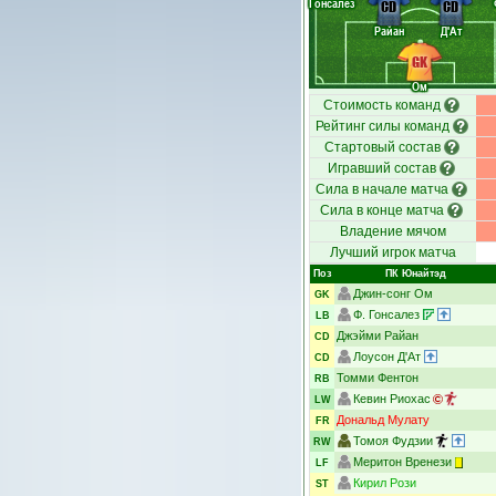
Гонсалез
CD
CD
Райан
Д'Ат
GK
Ом
Стоимость команд
Рейтинг силы команд
Стартовый состав
Игравший состав
Сила в начале матча
Сила в конце матча
Владение мячом
Лучший игрок матча
Поз
ПК Юнайтэд
Джин-сонг Ом
GK
Ф. Гонсалез
LB
Джэйми Райан
CD
Лоусон Д'Ат
CD
Томми Фентон
RB
Кевин Риохас
LW
Дональд Мулату
FR
Томоя Фудзии
RW
Меритон Вренези
LF
Кирил Рози
ST