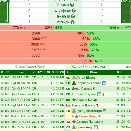
Фентон
Ксавье
Угловые
4
6
Штрафные
2
3
Пенальти
0
0
Офсайды
0
2
770 млн.
32%
68%
1646 млн.
+876 
2568
49%
51%
3060
52%
48%
+227
3040
50%
50%
+54
3106
51%
49%
+158
2062
49%
51%
53%
47%
Худший игрок матча
Степан Разумов
(Юник)
Дон
В
НC
Спец
РC
Ф
У/В
Г/П
О
ЗС
РФ
Поз
Юник
В
НC
Антон Шитов
30
166
Р4
В4
Ат4
П4
233
-
3
1
3.8
80
201
21
140
Р
GK
Габриэль Ксавье
30
163
Пд4
И4
Ат4
Уг4
276
-
-
-
4.1
51
153
32
166
Пд3
LB
Джош Рахлао
32
131
Пд4
Ск4
Г4
Л4
276
-
-
-
4.1
62
182
21
122
Ск
CD
Степан Разумов
32
143
Пд4
Г4
Ат4
См4
277
1
-
-
4.2
55
163
22
130
Ск
CD
Андрес Кисар
25
119
Пд4
Г4
Ат4
От3
260
1
-
-
3.6
63
174
22
113
Ск
RB
Гонсало Донате
30
174
Пд4
Г4
Ат4
Ка4
307
-
2/0
-
4.2
62
207
21
119
Ск
LW
Лука Демагистри
29
160
Пд4
Ск4
Г4
Ат4
309
-
-
-
3.5
44
147
31
144
Пд
FR
31
165
Пд4
Г4
Ат3
Шт4
290
-
1/1
-
4.3
65
204
↳
Хасани Эдгар
, 59
24
224
Ск
Джордж Панапа
21
120
Ск
30
161
Пд4
Г4
У4
Ат4
281
1
1/0
-
4.0
68
205
RW
Брайт Андо
33
218
Ск4
30
141
Пд4
Г4
У4
Ат4
286
-
1/0
-
4.6
84
243
CF