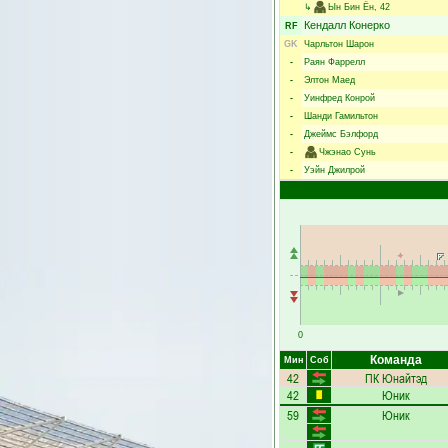
↳
Ын Бин Ён
, 42
Кендалл Конерко
RF
GK
Чарльтон Шарон
-
Раян Фаррелл
-
Элтон Маед
-
Уинфред Конрой
-
Шанди Гамильтон
-
Джеймс Бэлфорд
-
Чжэнао Сунь
-
Уэйн Джилрой
0
Команда
Мин
Соб
42
ПК Юнайтэд
42
Юник
59
Юник