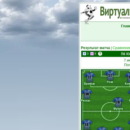
Глав
Результат матча
|
Сравнение
ПК Ю
3
0
7 и
Пог
ST
LF
Рози
Вренези
Кон
LW
Риохас
FR
Мулату
LB