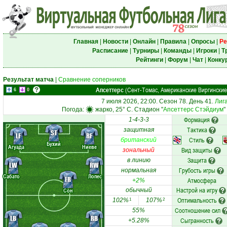
Главная
|
Новости
|
Онлайн
|
Правила
|
Опросы
|
Ре
Расписание
|
Турниры
|
Команды
|
Игроки
|
Т
Рейтинги
|
Форум
|
Чат
|
Конку
Результат матча
|
Сравнение соперников
Апсеттерс
(Сент-Томас, Американские Виргинские
6
0
7 июля 2026, 22:00. Сезон 78. День 41.
Лиг
Погода:
жарко, 25° C. Стадион "
Апсеттерс Стэйдиум
"
Формация
1-4-3-3
Тактика
защитная
ST
LF
RF
Стиль
британский
Бухий
Агуада
Ниеве
Вид защиты
зональный
Защита
в линию
LW
RW
Грубость игры
нормальная
Сабато
Лопес
FR
Атмосфера
+2%
Настрой на игру
Сон
обычный
Оптимальность
102%
107%
1
2
Соотношение сил
55%
LB
RB
Сыгранность
+5.28%