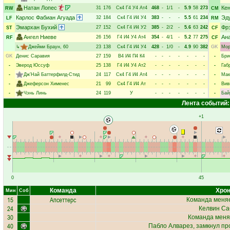
Натан Лопес
Ке
31
176
Ск4
Г4
У4
Ат4
468
-
1/1
-
5.9
58
273
RW
CM
Карлос Фабиан Агуада
Эд
32
184
Ск4
Г4
И4
У4
383
-
-
-
5.5
61
234
LF
RM
Эмархан Бухий
Фр
27
152
Ск4
Г4
И4
У2
385
-
2/2
-
5.6
63
242
ST
CF
Ангел Ниеве
Ан
26
156
Г4
И4
У4
Ат4
354
-
4/1
-
5.2
77
275
RF
CF
↳
Джейми Браун
, 60
23
138
Ск4
Г4
И4
У4
428
-
1/0
-
4.9
90
382
GK
Мор
GK
Денис Саравия
27
159
В4
И4
П4
К4
-
-
-
-
-
-
-
-
Бри
-
Эверод Юссуф
25
138
Г4
И4
У4
Ат2
-
-
-
-
-
-
-
-
Габ
-
Дж’Най Баттерфилд-Стид
24
117
Ск4
Г4
И4
Ат4
-
-
-
-
-
-
-
-
Мак
-
Джеферсон Хименес
21
99
Ск4
Г4
И4
Ат
-
-
-
-
-
-
-
-
Вив
-
Чэнь Линь
24
119
У
-
-
-
-
-
-
-
-
Бай
Лента событий:
+1
0
45
Команда
Хрон
Мин
Соб
15
Апсеттерс
Команда меняе
24
Келвин Са
30
Команда меня
40
Пабло Алварез
, замкнул пр