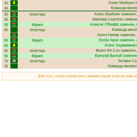
42
Алекс МакКуин
п
45
Команда меняе
50
Апсеттерс
Алекс МакКуин
заменен,
55
Амилкар Серопан
замене
59
Мариго
Алексис О'Кифф
заменен, 
60
Апсеттерс
Команда меня
Ангел Ниеве
заменен,
60
Мариго
Лэсби Арре
заменен, 
63
Атиос Хаджимихе
65
Апсеттерс
Фьёнг-Ил Сон
заменен,
65
Мариго
Вангуай Вангай
заменен
70
Апсеттерс
Келвин Са
76
Команда меняет
Для того, чтобы посмотреть комментарии к матчу, вам 