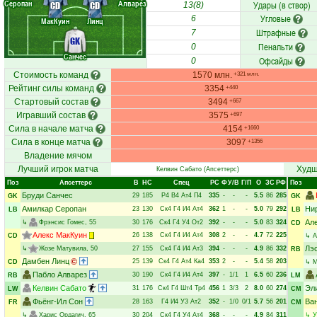
Серопан
Алварез
Удары (в створ)
CD
CD
13(8)
Угловые
6
МакКуин
Линц
Штрафные
7
GK
Пенальти
0
Санчес
Офсайды
0
Стоимость команд
1570 млн.
+321 млн.
Рейтинг силы команд
3354
+440
Стартовый состав
3494
+667
Игравший состав
3575
+697
Сила в начале матча
4154
+1660
Сила в конце матча
3097
+1356
Владение мячом
Лучший игрок матча
Худш
Келвин Сабато
(Апсеттерс)
Поз
Апсеттерс
В
НC
Спец
РC
Ф
У/В
Г/П
О
ЗС
РФ
Поз
Бруди Санчес
29
185
Р4
В4
Ат4
П4
335
-
-
-
5.5
86
285
GK
GK
Амилкар Серопан
Ни
23
130
Ск4
Г4
И4
Ат4
362
1
-
-
5.0
79
292
LB
LB
Ал
↳
Фрэнсис Гомес
, 55
30
176
Ск4
Г4
У4
От2
392
-
-
-
5.0
83
324
CD
Алекс МакКуин
26
138
Ск4
Г4
И4
Ат4
308
2
-
-
4.7
72
225
CD
↳
А
Лэ
↳
Жозе Матувила
, 50
27
155
Ск4
Г4
И4
Ат3
394
-
-
-
4.9
86
332
RB
Дамбен Линц
25
139
Ск4
Г4
Ат4
Ка4
353
2
-
-
5.4
58
203
CD
↳
М
Пабло Алварез
30
190
Ск4
Г4
И4
Ат4
397
-
1/1
1
6.5
60
236
RB
LM
Келвин Сабато
Эл
31
176
Ск4
Г4
Шт4
Тр4
456
1
3/3
2
8.0
60
274
LW
CM
Фьёнг-Ил Сон
Ван
28
163
Г4
И4
У3
Ат2
352
-
1/0
0/1
5.7
56
201
FR
CM
↳
Харис Ордагич
, 65
30
204
Ск4
Г4
У4
Ат4
368
-
-
-
4.9
84
311
↳
У