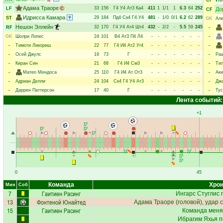
CF
Адама Траоре
33
156
Г4
У4
Ат3
Ка4
411
1
1/1
1
6.3
64
252
LF
До
CF
Идрисса Камара
29
184
Пд4
Ск4
Г4
У4
481
-
1/0
0/1
6.2
62
289
ST
GK
Але
Нешон Эллейн
32
170
Г4
У4
Ат4
Шт4
432
-
2/2
-
5.5
59
245
RF
-
GK
Шолри Лопес
24
101
В4
Ат3
П4
Л4
-
-
-
-
-
-
-
-
-
Тимоти Ликориш
22
77
Г4
И4
Ат2
Уг4
-
-
-
-
-
-
-
-
-
Осей Джулс
19
73
Г
-
-
-
-
-
-
-
-
Ра
-
Киран Син
21
68
Г4
И4
См3
-
-
-
-
-
-
-
-
Тил
-
Матео Мендоса
25
110
Г4
И4
Ат
От3
-
-
-
-
-
-
-
-
Аки
-
Адриан Делли
24
104
Ск4
Г4
У4
Ат3
-
-
-
-
-
-
-
-
Джа
-
Даррен Паттерсон
17
40
Г
-
-
-
-
-
-
-
-
Тус
Лента событий:
+1
0
45
Команда
Хрон
Мин
Соб
7
Гаитиен Расинг
Ингарс Стуглис
п
13
Фонтеной Юнайтед
Адама Траоре
(головой), удар 
15
Гаитиен Расинг
Команда меня
Ибрагим Яхья
п