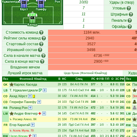
Нджалинтджа.
Рон
Удары (в створ)
CD
CD
10(6)
Угловые
7
Хёрст
Панефу
Штрафные
11
GK
Пенальти
1
Каседа
Офсайды
1
Стоимость команд
1184 млн.
Рейтинг силы команд
2940
48
Стартовый состав
3527
Игравший состав
3498
4
Сила в начале матча
4736
+1532
Сила в конце матча
2900
+919
Владение мячом
Лучший игрок матча
Худш
Цедо Крхин
(Фонтеной Юнайтед)
Поз
Фонтеной Юнайтед
В
НC
Спец
РC
Ф
У/В
Г/П
О
ЗС
РФ
Поз
Карлос Каседа
Па
29
155
В4
Ат3
П4
Л4
377
-
5
-
8.0
81
310
GK
GK
Т. Нджалинтджали
33
175
Г4
Ат3
См3
Уг4
466
-
1/0
-
5.3
48
228
LB
LB
Ахид Хёрст
Эл
30
182
Г4
И4
Ат3
П4
414
1
-
-
5.3
58
244
CD
CD
Глорифи Панефу
24
103
Пд2
Ск4
Г4
И4
348
-
-
-
5.9
68
241
CD
CD
Роланд Рон
32
176
Г4
И4
Ат3
См
472
-
1/0
-
5.4
59
281
RB
RB
Андре Флетчер
Дь
34
145
Ск4
Г4
Ат3
Л4
482
-
-
-
5.6
62
301
LW
LW
↳
Росмер Алехо
, 84
21
104
Г3
И4
У4
Ат4
254
-
-
-
4.8
96
245
DM
Егор Каратай
29
165
Пд4
Ск4
Г4
Ат4
397
-
1/0
-
5.3
49
197
Эд
FR
RW
↳
Асель Мула
, 70
25
154
Пд4
Г4
Ат4
Ка4
315
-
-
-
4.7
85
272
CF
Цедо Крхин
33
175
Г4
И4
Ат2
См4
455
-
3/3
2/1
8.3
67
292
RW
Ив