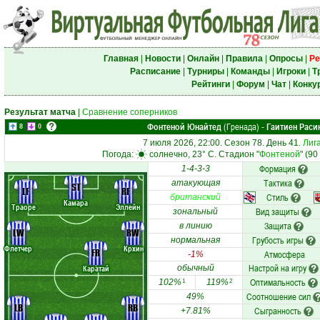
Главная
|
Новости
|
Онлайн
|
Правила
|
Опросы
|
Ре
Расписание
|
Турниры
|
Команды
|
Игроки
|
Т
Рейтинги
|
Форум
|
Чат
|
Конку
Результат матча
|
Сравнение соперников
Фонтеной Юнайтед
(Гренада)
Гаитиен Раси
-
8
0
7 июля 2026, 22:00. Сезон 78. День 41.
Лиг
Погода:
солнечно, 23° C. Стадион "
Фонтеной
" (9
Формация
1-4-3-3
Тактика
атакующая
ST
LF
RF
Стиль
британский
Камара
Траоре
Эллейн
Вид защиты
зональный
Защита
в линию
LW
RW
Грубость игры
нормальная
Флетчер
Крхин
FR
Атмосфера
-1%
Настрой на игру
Каратай
обычный
Оптимальность
102%
119%
1
2
Соотношение сил
49%
LB
RB
Сыгранность
+7.81%