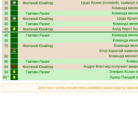
25
Фонтеной Юнайтед
Цедо Крхин
(головой), замкнул 
30
Команда меняе
30
Гаитиен Расинг
Команда меняе
30
Фонтеной Юнайтед
Цедо Крхин
40
Гаитиен Расинг
Команда меняе
40
Фонтеной Юнайтед
Ахид Хёрст
по
46
Гаитиен Расинг
Команда меняе
55
Команда меня
70
Фонтеной Юнайтед
Команда меня
Егор Каратай
заменен
80
Команда меняет
80
Гаитиен Расинг
Коман
84
Фонтеной Юнайтед
Андре Флетчер
получает
микр
84
Гаитиен Расинг
Элефин Колин
п
90
+1
Ашиш Пандай
п
Для того, чтобы посмотреть комментарии к матчу, вам 