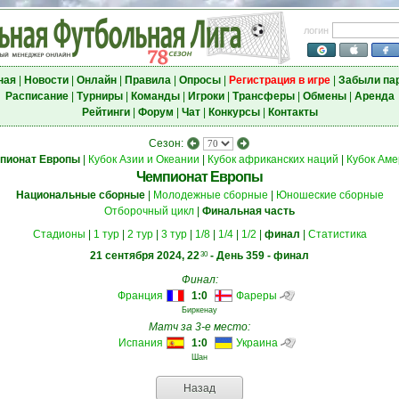
логин
ная
|
Новости
|
Онлайн
|
Правила
|
Опросы
|
Регистрация в игре
|
Забыли па
Расписание
|
Турниры
|
Команды
|
Игроки
|
Трансферы
|
Обмены
|
Аренда
Рейтинги
|
Форум
|
Чат
|
Конкурсы
|
Контакты
Сезон:
пионат Европы
|
Кубок Азии и Океании
|
Кубок африканских наций
|
Кубок Аме
Чемпионат Европы
Национальные сборные
|
Молодежные сборные
|
Юношеские сборные
Отборочный цикл
|
Финальная часть
Стадионы
|
1 тур
|
2 тур
|
3 тур
|
1/8
|
1/4
|
1/2
|
финал
|
Статистика
21 сентября 2024, 22
- День 359 - финал
30
Финал:
Франция
1:0
Фареры
Биркенау
Матч за 3-е место:
Испания
1:0
Украина
Шан
Назад