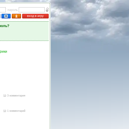
пароль
вход в игру
роль?
рики
3 комментария
1 комментарий