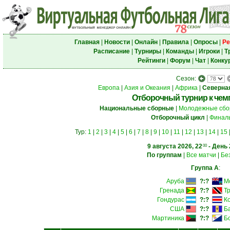
Главная
|
Новости
|
Онлайн
|
Правила
|
Опросы
|
Ре
Расписание
|
Турниры
|
Команды
|
Игроки
|
Т
Рейтинги
|
Форум
|
Чат
|
Конку
Сезон:
Европа
|
Азия и Океания
|
Африка
|
Северна
Отборочный турнир к чем
Национальные сборные
|
Молодежные сбо
Отборочный цикл
|
Финаль
Тур:
1
|
2
|
3
|
4
|
5
|
6
|
7
|
8
|
9
|
10
|
11
|
12
|
13
|
14
|
15
9 августа 2026, 22
- День 
00
По группам
|
Все матчи
|
Бе
Группа A
:
Аруба
?:?
М
Гренада
?:?
Т
Гондурас
?:?
К
США
?:?
Б
Мартиника
?:?
Б