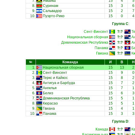
7.
Ямайка
15
4
5
8.
Суринам
15
3
6
9.
Сальвадор
15
2
7
10.
Пуэрто-Рико
15
0
4
Группа C
:
Сент-Винсент
?:?
Те
Национальная сборная
?:?
А
Доминиканская Республика
?:?
А
Панама
?:?
Б
Гвиана
?:?
К
Команда
И
В
Н
№
1.
Национальная сборная
15
13
2
2.
Сент-Винсент
15
9
0
3.
Теркс и Кайкос
15
8
2
4.
Антигуа и Барбуда
15
7
2
5.
Ангилья
15
7
1
6.
Белиз
15
6
3
7.
Доминиканская Республика
15
5
1
8.
Кюрасао
15
5
1
9.
Гвиана
15
4
1
10.
Панама
15
3
3
Группа D
:
Канада
?:?
К
Багамские о-ва
?:?
А