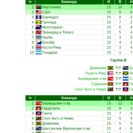
Команда
И
В
Н
№
1.
Мартиника
15
10
3
2.
США
15
8
6
3.
Барбадос
15
8
3
4.
Гренада
15
7
2
5.
Монтсеррат
15
6
4
6.
Тринидад и Тобаго
15
5
4
7.
Аруба
15
3
5
8.
Бонэйр
15
4
2
9.
Коста-Рика
15
3
4
10.
Гондурас
15
1
7
Группа B
:
Доминика
?:?
Б
Пуэрто-Рико
?:?
Я
Бермудские о-ва
?:?
С
Суринам
?:?
Г
Сент-Китс и Невис
?:?
Г
Команда
И
В
Н
№
1.
Бермудские о-ва
15
12
3
2.
Гваделупа
15
9
3
3.
Гаити
15
7
4
4.
Сент-Китс и Невис
15
5
5
5.
Доминика
15
5
5
6.
Британские Виргинские о-ва
15
4
6