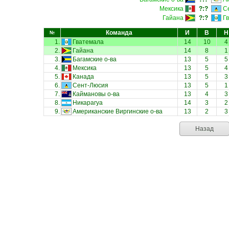
Мексика
?:?
С
Гайана
?:?
Г
Команда
И
В
Н
№
1.
Гватемала
14
10
4
2.
Гайана
14
8
1
3.
Багамские о-ва
13
5
5
4.
Мексика
13
5
4
5.
Канада
13
5
3
6.
Сент-Люсия
13
5
1
7.
Каймановы о-ва
13
4
3
8.
Никарагуа
14
3
2
9.
Американские Виргинские о-ва
13
2
3
Назад