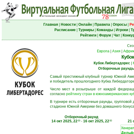
Главная
|
Новости
|
Онлайн
|
Правила
|
Опросы
|
Ре
Расписание
|
Турниры
|
Команды
|
Игроки
|
Т
Рейтинги
|
Форум
|
Чат
|
Конку
Сез
Европа
|
Азия
|
Афри
Кубок
Кубок Либертадорес
|
Отборочные раунд
Самый престижный клубный турнир Южной Амер
и победитель прошлогоднего Кубка Либердаторе
Число мест в розыгрыше от каждой федерац
согласно
рейтингу стран в южноамериканских ку
В турнире есть отборочные раунды, групповой
стадионе Южной Америки без домашнего бонуса.
Отборочный раунд
14 окт 2025, 22
-
16 окт 2025, 22
21 
00
00
Хенерал
Дельфи