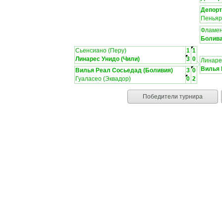
Депорт
Пеньяро
Фламен
Болива
Сьенсиано (Перу)
1
1
Линарес Унидо (Чили)
3
0
Линаре
Вилья 
Вилья Реал Сосьедад (Боливия)
3
0
Гуаласео (Эквадор)
0
2
Победители турнира