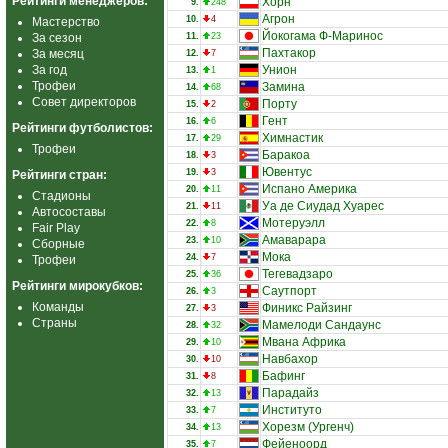
Рейтинги менеджеров:
Хорн
9.
248
Агрон
10.
4
Мастерство
Йокогама Ф-Маринос
За сезон
11.
23
Пахтакор
За месяц
12.
7
За год
Унион
13.
1
Трофеи
Замина
14.
68
Совет директоров
Порту
15.
2
Гент
16.
6
Рейтинги футболистов:
Химнастик
17.
29
Трофеи
Баракоа
18.
3
Ювентус
19.
3
Рейтинги стран:
Испано Америка
20.
11
Стадионы
Уа де Сиудад Хуарес
21.
11
Автосоставы
Мотеруэлл
22.
8
Fair Play
Амаварара
23.
10
Сборные
Мока
24.
7
Трофеи
Тегевадзаро
25.
36
Рейтинги мирокубков:
Саутпорт
26.
3
Команды
Финикс Райзинг
27.
3
Страны
Мамелоди Сандаунс
28.
32
Мвана Африка
29.
10
Навбахор
30.
10
Бафинг
31.
8
Парадайз
32.
13
Институто
33.
7
Хорезм (Ургенч)
34.
13
Фейеноорд
35.
7