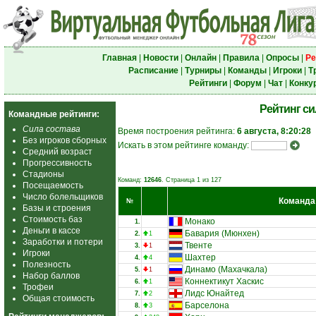
Главная
|
Новости
|
Онлайн
|
Правила
|
Опросы
|
Ре
Расписание
|
Турниры
|
Команды
|
Игроки
|
Т
Рейтинги
|
Форум
|
Чат
|
Конку
Рейтинг с
Командные рейтинги:
Сила состава
Время построения рейтинга:
6 августа, 8:20:28
Без игроков сборных
Искать в этом рейтинге команду:
Средний возраст
Прогрессивность
Стадионы
Команд:
12646
. Страница 1 из 127
Посещаемость
Число болельщиков
Команда
№
Базы и строения
Стоимость баз
Монако
1.
Деньги в кассе
Бавария (Мюнхен)
2.
1
Заработки и потери
Твенте
3.
1
Игроки
Шахтер
4.
4
Полезность
Динамо (Махачкала)
5.
1
Набор баллов
Коннектикут Хаскис
6.
1
Трофеи
Лидс Юнайтед
7.
2
Общая стоимость
Барселона
8.
3