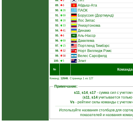
ТНТ
88.
3
Абдыш-Ата
89.
6
ПАОК
90.
26
Боруссия (Дортмунд)
91.
69
Лос Зипас
92.
16
Униаутонома
93.
33
Динамо
94.
41
Аль-Насср
95.
6
Дакилема
96.
69
Портленд Тимбэрс
97.
15
Норт Виллидж Рэмс
98.
32
Велес Сарсфилд
99.
58
Элит
100.
5
Команда
№
Команд:
12646
. Страница 1 из 127
Примечание:
s11
,
s14
,
s17
- сумма сил с учетом
(
s11
,
s14
учитывается только
Vs
- рейтинг силы команды с учетом
Используйте названия столбцов для сорт
показателей и названия кома