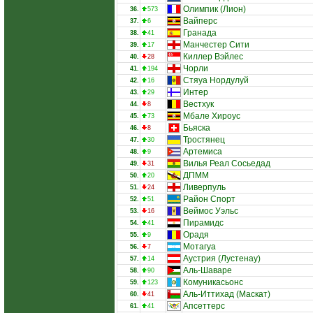
Олимпик (Лион)
36.
573
Вайперс
37.
6
Гранада
38.
41
Манчестер Сити
39.
17
Киллер Вэйлес
40.
28
Чорли
41.
194
Стяуа Нордулуй
42.
16
Интер
43.
29
Вестхук
44.
8
Мбале Хироус
45.
73
Бьяска
46.
8
Тростянец
47.
30
Артемиса
48.
9
Вилья Реал Сосьедад
49.
31
ДПММ
50.
20
Ливерпуль
51.
24
Район Спорт
52.
51
Веймос Уэльс
53.
16
Пирамидс
54.
41
Орадя
55.
9
Мотагуа
56.
7
Аустрия (Лустенау)
57.
14
Аль-Шаваре
58.
90
Комуникасьонс
59.
123
Аль-Иттихад (Маскат)
60.
41
Апсеттерс
61.
41