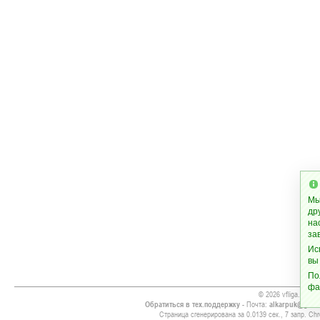
Мы
др
на
за
Ис
вы
По
фа
© 2026 vfliga.com
Обратиться в тех.поддержку
- Почта:
alkarpuk@gmai
Страница сгенерирована за 0.0139 сек., 7 запр. Chr