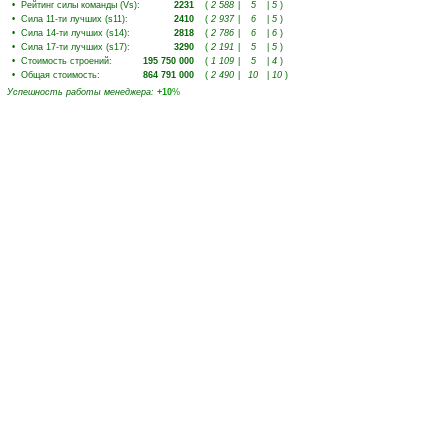
•
Рейтинг силы команды (Vs)
:
2231
(
2 588
|
5
|
5
)
•
Сила 11-ти лучших (s11)
:
2410
(
2 937
|
6
|
5
)
•
Сила 14-ти лучших (s14)
:
2818
(
2 786
|
6
|
6
)
•
Сила 17-ти лучших (s17)
:
3290
(
2 191
|
5
|
5
)
•
Стоимость строений
:
195 750 000
(
1 109
|
5
|
4
)
•
Общая стоимость
:
864 791 000
(
2 490
|
10
|
10
)
Успешность работы менеджера
:
+10
%