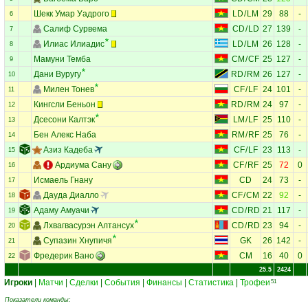
Шекк Умар Уадрого
LD
/
LM
29
88
-
6
Салиф Сурвема
CD
/
LD
27
139
-
7
Илиас Илиадис
LD
/
LM
26
128
-
8
Мамуни Темба
CM
/
CF
25
127
-
9
Дани Вуругу
RD
/
RM
26
127
-
10
Милен Тонев
CF
/
LF
24
101
-
11
Кингсли Беньон
RD
/
RM
24
97
-
12
Дсесони Калтэк
LM
/
LF
25
110
-
13
Бен Алекс Наба
RM
/
RF
25
76
-
14
Азиз Кадеба
CF
/
LF
23
113
-
15
Ардиума Сану
CF
/
RF
25
72
0
16
Исмаель Гнану
CD
24
73
-
17
Дауда Диалло
CF
/
CM
22
92
-
18
Адаму Амуачи
CD
/
RD
21
117
-
19
Лхвагвасурэн Алтансух
CD
/
RD
23
94
-
20
Супазин Хнупичя
GK
26
142
-
21
Фредерик Вано
CM
16
40
0
22
25.5
2424
Игроки
|
Матчи
|
Сделки
|
События
|
Финансы
|
Статистика
|
Трофеи
51
Показатели команды: