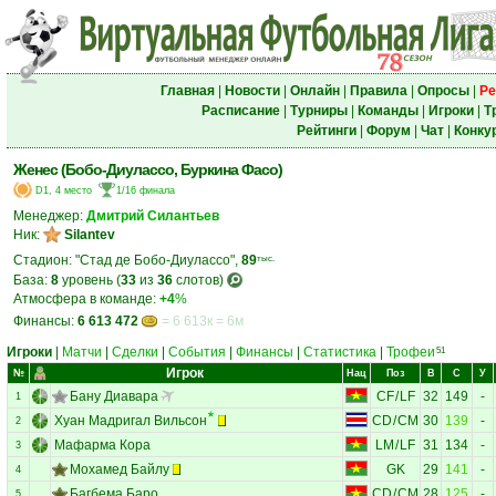
Главная
|
Новости
|
Онлайн
|
Правила
|
Опросы
|
Ре
Расписание
|
Турниры
|
Команды
|
Игроки
|
Т
Рейтинги
|
Форум
|
Чат
|
Конку
Женес (Бобо-Диулассо, Буркина Фасо)
D1, 4 место
1/16 финала
Менеджер:
Дмитрий Силантьев
Ник:
Silantev
Стадион: "Стад де Бобо-Диулассо",
89
тыс.
База:
8
уровень (
33
из
36
слотов)
Атмосфера в команде:
+4
%
Финансы:
6 613 472
= 6 613к = 6м
Игроки
|
Матчи
|
Сделки
|
События
|
Финансы
|
Статистика
|
Трофеи
51
Игрок
№
Нац
Поз
В
С
У
Бану Диавара
CF
/
LF
32
149
-
1
Хуан Мадригал Вильсон
CD
/
CM
30
139
-
2
Мафарма Кора
LM
/
LF
31
134
-
3
Мохамед Байлу
GK
29
141
-
4
Багбема Баро
CD
/
CM
28
125
-
5