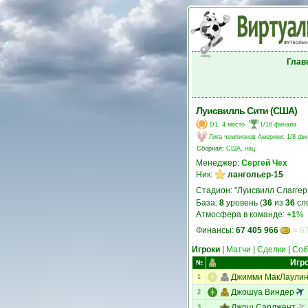
Глав
Луисвилль Сити (США)
D1, 4 место
1/16 финала
Лига чемпионов Америки
:
1/8 фи
Сборная:
США, нац.
Менеджер:
Сергей Чех
Ник:
лангольер-15
Стадион: "Луисвилл Слаггер
База:
8
уровень (
36
из
36
сл
Атмосфера в команде:
+1
%
Финансы:
67 405 966
= 67
Игроки
|
Матчи
|
Сделки
|
Соб
Игр
№
Джимми МакЛаули
1
Джошуа Виндер
2
Джош Сарджент
3