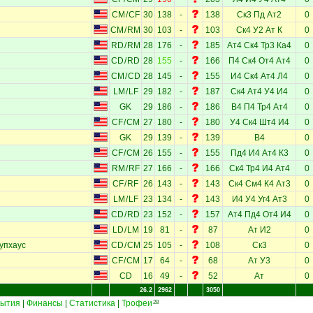
CM
/
CF
30
138
-
138
Ск3
Пд
Ат2
0
CM
/
RM
30
103
-
103
Ск4
У2
Ат
К
0
RD
/
RM
28
176
-
185
Ат4
Ск4
Тр3
Ка4
0
CD
/
RD
28
155
-
166
П4
Ск4
От4
Ат4
0
CM
/
CD
28
145
-
155
И4
Ск4
Ат4
Л4
0
LM
/
LF
29
182
-
187
Ск4
Ат4
У4
И4
0
GK
29
186
-
186
В4
П4
Тр4
Ат4
0
CF
/
CM
27
180
-
180
У4
Ск4
Шт4
И4
0
GK
29
139
-
139
В4
0
CF
/
CM
26
155
-
155
Пд4
И4
Ат4
К3
0
RM
/
RF
27
166
-
166
Ск4
Тр4
И4
Ат4
0
CF
/
RF
26
143
-
143
Ск4
См4
К4
Ат3
0
LM
/
LF
23
134
-
143
И4
У4
Уг4
Ат3
0
CD
/
RD
23
152
-
157
Ат4
Пд4
От4
И4
0
LD
/
LM
19
81
-
87
Ат
И2
0
упхаус
CD
/
CM
25
105
-
108
Ск3
0
CF
/
CM
17
64
-
68
Ат
У3
0
CD
16
49
-
52
Ат
0
26.2
2962
3050
ытия
|
Финансы
|
Статистика
|
Трофеи
28