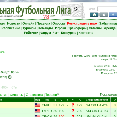
логин
ная
|
Новости
|
Онлайн
|
Правила
|
Опросы
|
Регистрация в игре
|
Забыли па
Расписание
|
Турниры
|
Команды
|
Игроки
|
Трансферы
|
Обмены
|
Аренда
Рейтинги
|
Форум
|
Чат
|
Конкурсы
|
Контакты
нала
6 августа, 22:00 - Лига чемпионов Амери
вчера, 22:00 
сегодня, 22:00 - Куб
10 августа, 22:00 
 Филд",
93
тыс.
12 августа, 22
отов)
 405к = 67м
Показател
ытия
|
Финансы
|
Статистика
|
Трофеи
28
ок
Нац
Поз
В
С
У
Ф
РС
Спецвозможности
О
н
CM
/
CF
31
129
-
129
У4
Ск4
П4
Ат4
0
LM
/
LD
30
190
-
200
Ат4
Ск4
П4
Тр4
0
CF
/
CM
29
190
-
203
Л4
И4
У4
Ат4
0