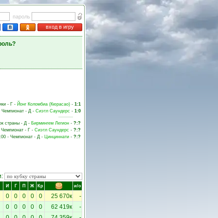
пароль
вход в игру
роль?
ки - Г -
Йонг Коломбиа (Кюрасао)
-
1:1
- Чемпионат - Д -
Сиэтл Саундерс
-
1:0
ок страны - Д -
Бирмингем Легион
-
?:?
- Чемпионат - Г -
Сиэтл Саундерс
-
?:?
:00 - Чемпионат - Д -
Цинциннати
-
?:?
и:
И
Г
П
Ж
Кр
и/о
0
0
0
0
0
25 670к
-
0
0
0
0
0
62 419к
-
0
0
0
0
0
74 359к
-