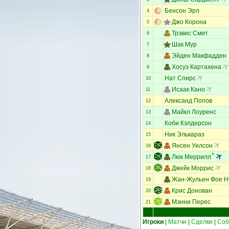
Бенсон Эрл
4
Джо Корона
5
Трэвис Смит
6
Шак Мур
7
Эйден Макфадден
8
Хосуэ Картахена
9
Нат Спирс
10
Исаак Кано
11
Александ Попов
12
Майкл Лоуренс
13
Коби Кэлдерсон
14
Ник Элькараз
15
Янсен Уилсон
16
Люк Меррилл
17
Джейк Моррис
18
Жан-Жульен Фое Н
19
Крис Донован
20
Мэнни Перес
21
Игроки
|
Матчи
|
Сделки
|
Соб