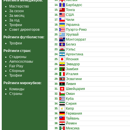
Англия
Рейтинги менеджеров:
13.
Барбадос
14.
Мастерство
Тонга
15.
За сезон
США
16.
За месяц
Чили
За год
17.
Украина
Трофеи
18.
Совет директоров
Пуэрто-Рико
19.
Уругвай
20.
Рейтинги футболистов:
Монтсеррат
21.
Трофеи
Белиз
22.
Уэльс
23.
Рейтинги стран:
Аргентина
24.
Стадионы
Япония
25.
Автосоставы
Эквадор
26.
Fair Play
Замбия
27.
Сборные
Италия
28.
Трофеи
Эсватини
29.
Рейтинги мирокубков:
Ливия
30.
Швейцария
Команды
31.
Страны
Оман
32.
Куба
33.
Сирия
34.
Кипр
35.
Германия
36.
Тайвань
37.
Йемен
38.
Мексика
39.