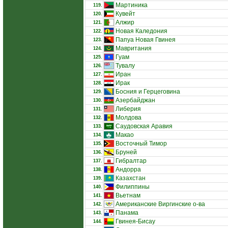
Мартиника
119.
Кувейт
120.
Алжир
121.
Новая Каледония
122.
Папуа Новая Гвинея
123.
Мавритания
124.
Гуам
125.
Тувалу
126.
Иран
127.
Ирак
128.
Босния и Герцеговина
129.
Азербайджан
130.
Либерия
131.
Молдова
132.
Саудовская Аравия
133.
Макао
134.
Восточный Тимор
135.
Бруней
136.
Гибралтар
137.
Андорра
138.
Казахстан
139.
Филиппины
140.
Вьетнам
141.
Американские Виргинские о-ва
142.
Панама
143.
Гвинея-Бисау
144.