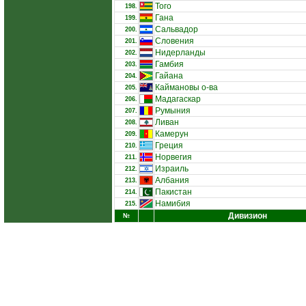
Того
198.
Гана
199.
Сальвадор
200.
Словения
201.
Нидерланды
202.
Гамбия
203.
Гайана
204.
Каймановы о-ва
205.
Мадагаскар
206.
Румыния
207.
Ливан
208.
Камерун
209.
Греция
210.
Норвегия
211.
Израиль
212.
Албания
213.
Пакистан
214.
Намибия
215.
Дивизион
№