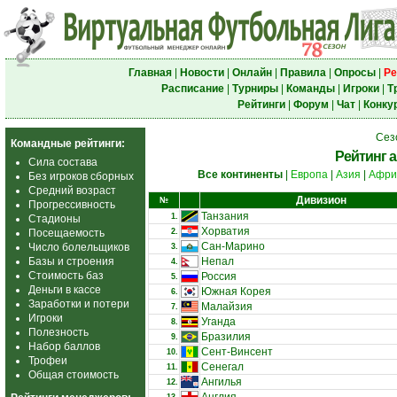
Главная
|
Новости
|
Онлайн
|
Правила
|
Опросы
|
Ре
Расписание
|
Турниры
|
Команды
|
Игроки
|
Т
Рейтинги
|
Форум
|
Чат
|
Конку
Сез
Командные рейтинги:
Рейтинг 
Сила состава
Все континенты
|
Европа
|
Азия
|
Афри
Без игроков сборных
Средний возраст
Дивизион
№
Прогрессивность
Танзания
1.
Стадионы
Хорватия
Посещаемость
2.
Сан-Марино
Число болельщиков
3.
Базы и строения
Непал
4.
Стоимость баз
Россия
5.
Деньги в кассе
Южная Корея
6.
Заработки и потери
Малайзия
7.
Игроки
Уганда
8.
Полезность
Бразилия
9.
Набор баллов
Сент-Винсент
10.
Трофеи
Сенегал
11.
Общая стоимость
Ангилья
12.