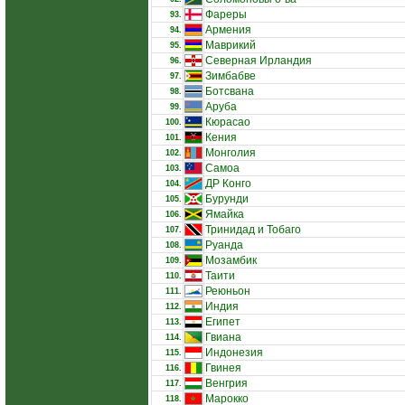
Фареры
93.
Армения
94.
Маврикий
95.
Северная Ирландия
96.
Зимбабве
97.
Ботсвана
98.
Аруба
99.
Кюрасао
100.
Кения
101.
Монголия
102.
Самоа
103.
ДР Конго
104.
Бурунди
105.
Ямайка
106.
Тринидад и Тобаго
107.
Руанда
108.
Мозамбик
109.
Таити
110.
Реюньон
111.
Индия
112.
Египет
113.
Гвиана
114.
Индонезия
115.
Гвинея
116.
Венгрия
117.
Марокко
118.