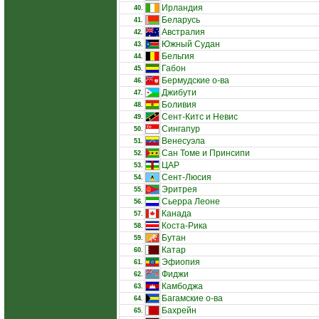
Ирландия
40.
Беларусь
41.
Австралия
42.
Южный Судан
43.
Бельгия
44.
Габон
45.
Бермудские о-ва
46.
Джибути
47.
Боливия
48.
Сент-Китс и Невис
49.
Сингапур
50.
Венесуэла
51.
Сан Томе и Принсипи
52.
ЦАР
53.
Сент-Люсия
54.
Эритрея
55.
Сьерра Леоне
56.
Канада
57.
Коста-Рика
58.
Бутан
59.
Катар
60.
Эфиопия
61.
Фиджи
62.
Камбоджа
63.
Багамские о-ва
64.
Бахрейн
65.