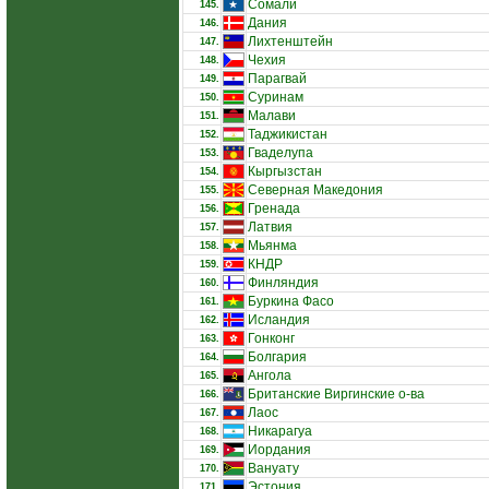
Сомали
145.
Дания
146.
Лихтенштейн
147.
Чехия
148.
Парагвай
149.
Суринам
150.
Малави
151.
Таджикистан
152.
Гваделупа
153.
Кыргызстан
154.
Северная Македония
155.
Гренада
156.
Латвия
157.
Мьянма
158.
КНДР
159.
Финляндия
160.
Буркина Фасо
161.
Исландия
162.
Гонконг
163.
Болгария
164.
Ангола
165.
Британские Виргинские о-ва
166.
Лаос
167.
Никарагуа
168.
Иордания
169.
Вануату
170.
Эстония
171.