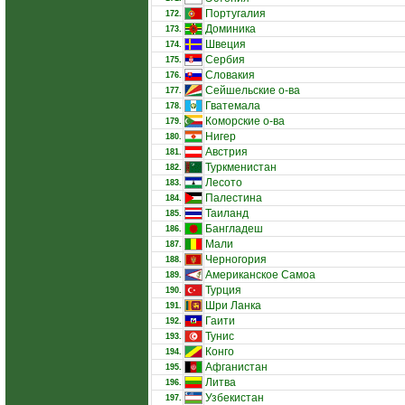
Португалия
172.
Доминика
173.
Швеция
174.
Сербия
175.
Словакия
176.
Сейшельские о-ва
177.
Гватемала
178.
Коморские о-ва
179.
Нигер
180.
Австрия
181.
Туркменистан
182.
Лесото
183.
Палестина
184.
Таиланд
185.
Бангладеш
186.
Мали
187.
Черногория
188.
Американское Самоа
189.
Турция
190.
Шри Ланка
191.
Гаити
192.
Тунис
193.
Конго
194.
Афганистан
195.
Литва
196.
Узбекистан
197.