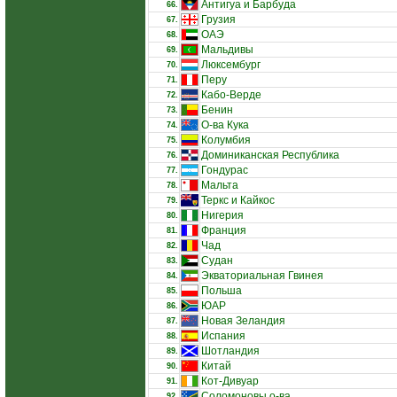
Антигуа и Барбуда
66.
Грузия
67.
ОАЭ
68.
Мальдивы
69.
Люксембург
70.
Перу
71.
Кабо-Верде
72.
Бенин
73.
О-ва Кука
74.
Колумбия
75.
Доминиканская Республика
76.
Гондурас
77.
Мальта
78.
Теркс и Кайкос
79.
Нигерия
80.
Франция
81.
Чад
82.
Судан
83.
Экваториальная Гвинея
84.
Польша
85.
ЮАР
86.
Новая Зеландия
87.
Испания
88.
Шотландия
89.
Китай
90.
Кот-Дивуар
91.
Соломоновы о-ва
92.