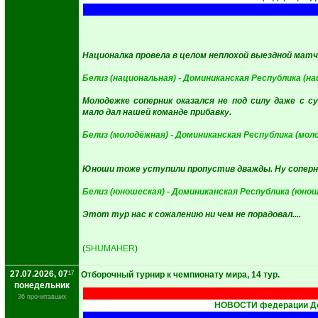
Националка провела в целом неплохой выездной матч. 
Белиз (национальная) - Доминиканская Республика (на
Молодежке соперник оказался не под силу даже с с
мало дал нашей команде прибавку.
Белиз (молодёжная) - Доминиканская Республика (мол
Юноши тоже уступили пропустив дважды. Ну соперник
Белиз (юношеская) - Доминиканская Республика (юнош
Этот тур нас к сожалению ни чем не порадовал....
(
SHUMAHER
)
27.07.2026, 07
17
Отборочный турнир к чемпионату мира, 14 тур.
понедельник
36 прочитавших
НОВОСТИ федерации До