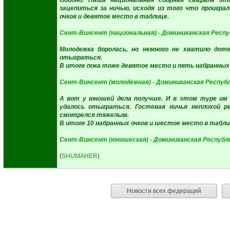
Обидно. Наша национальная сборная сыграла э
зацепиться за ничью, исходя из того что проигра
очков и девятое место в таблице.
Сент-Винсент (национальная) - Доминиканская Респуб
Молодежка боролась, но немного не хватило дот
отыграться.
В итоге пока тоже девятое место и пять набранных 
Сент-Винсент (молодёжная) - Доминиканская Республ
А вот у юношей дела получше. И в этом туре им у
удалось отыграться. Гостевая ничья неплохой 
смотрелся тяжелым.
В итоге 10 набранных очков и шестое место в табли
Сент-Винсент (юношеская) - Доминиканская Республи
(
SHUMAHER
)
Новости всех федераций