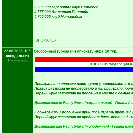
__________________________________
6 235 000 заработал клуб Сальседо
4 775 000 Атлетико Пантойя
4 740 000 клуб Метальдом
(
SHUMAHER
)
22.06.2026, 10
50
Отборочный турнир к чемпионату мира, 10 тур.
понедельник
44 прочитавших
НОВОСТИ федерации До
Проигранная коллизию плюс супер у соперников и в
Правда разгрома не последовало и мы проиграли проп
Первый круг закончили на последнем месте с семью о
Доминиканская Республика (национальная) - Гвиана (н
К сожалению и молодежке пришлось играть против су
Первый круг закончили на предпоследнем месте с 6 оч
Доминиканская Республика (молодёжная) - Гвиана (мо