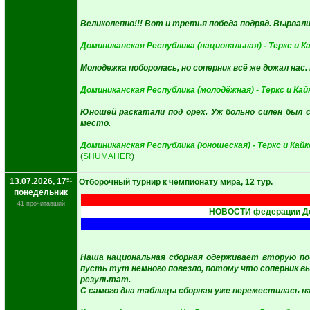
Великолепно!!! Вот и третья победа подряд. Вырвали 
Доминиканская Республика (национальная) - Теркс и К
Молодежка поборолась, но соперник всё же дожал нас. 
Доминиканская Республика (молодёжная) - Теркс и Кай
Юношей раскатали под орех. Уж больно силён был с
место.
Доминиканская Республика (юношеская) - Теркс и Кайк
(
SHUMAHER
)
13.07.2026, 17
51
Отборочный турнир к чемпионату мира, 12 тур.
понедельник
41 прочитавший
НОВОСТИ федерации До
Наша национальная сборная одерживает вторую поб
пусть тут немного повезло, потому что соперник 
результат.
С самого дна таблицы сборная уже переместилась н