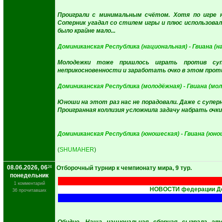
Проиграли с минимальным счётом. Хотя по игре н
Соперник угадал со стилем игры и плюс использова
было крайне мало...
Доминиканская Республика (национальная) - Гвиана (н
Молодежки тоже пришлось играть против су
неприкосновенности и заработать очко в этом прот
Доминиканская Республика (молодёжная) - Гвиана (мо
Юноши на этот раз нас не порадовали. Даже с супер
Проигранная коллизия усложнила задачу набрать очк
Доминиканская Республика (юношеская) - Гвиана (юно
(
SHUMAHER
)
08.06.2026, 06
24
Отборочный турнир к чемпионату мира, 9 тур.
понедельник
1 комментарий
НОВОСТИ федерации До
36 прочитавших