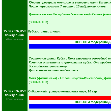
Юноши проиграли коллизию, а в итоге и матч Им не п
После первого круга 7 место и 10 набранных очков.
Доминиканская Республика (юношеская) - Гвиана (юно
(
SHUMAHER
)
15.06.2026, 05
56
Кубок страны, финал.
понедельник
40 прочитавших
НОВОСТИ федерации До
Состоялся финал Кубка . Мока завоевала очередной 
Хочется отметить и финалиста кубка. Они продел
достойно на пути к нему.
Да и в этом матче они боролись...
Мока (Доминикана) - Атлетико (Сан-Кристобаль, Доми
(
SHUMAHER
)
15.06.2026, 05
51
Отборочный турнир к чемпионату мира, 10 тур
понедельник
37 прочитавших
НОВОСТИ федерации До