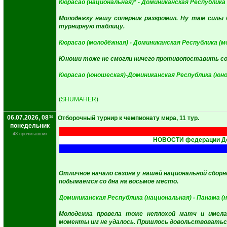
Кюрасао (национальная)* - Доминиканская Республика 
Молодежку нашу соперник разгромил. Ну там силы 
турнирную таблицу.
Кюрасао (молодёжная) - Доминиканская Республика (м
Юноши тоже не смогли ничего противопоставить сопе
Кюрасао (юношеская)-Доминиканская Республика (юно
(
SHUMAHER
)
06.07.2026, 08
34
Отборочный турнир к чемпионату мира, 11 тур.
понедельник
43 прочитавших
НОВОСТИ федерации До
Отличное начало сезона у нашей национальной сборн
подымаемся со дна на восьмое место.
Доминиканская Республика (национальная) - Панама (
Молодежка провела тоже неплохой матч и имела
моменты им не удалось. Пришлось довольствоваться