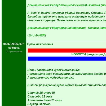
Доминиканская Республика (молодёжная) - Панама (мо
А вот в матче юниоров удивил соперник. Сборная 
данной встрече они показали отличную подготовку 
ими очко в турнире. Очень жаль что это случилось им
Доминиканская Республика (юношеская) - Панама (юн
(
SHUMAHER
)
04.07.2026, 07
47
Кубок межсезонья
суббота
42 прочитавших
НОВОСТИ федерации До
Вот и закончился кубок межсезонья.
Поздравляю всех с грядущим началом нового сегона 
А пока немного подведем итоги.
В этом розыгрыше Кубка межсезонья отличились сл
Сантос 25 очков !!!
Сальседо 22 очка
Атлетико Бани 21 очко
Баухер 20 очков