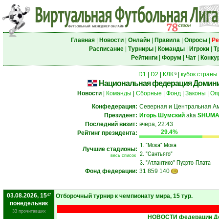
Главная
|
Новости
|
Онлайн
|
Правила
|
Опросы
|
Ре
Расписание
|
Турниры
|
Команды
|
Игроки
|
Т
Рейтинги
|
Форум
|
Чат
|
Конку
D1
|
D2
|
КЛК
|
кубок страны
6
Национальная федерация Домини
Новости
|
Команды
|
Сборные
|
Фонд
|
Законы
|
Оп
Конфедерация:
Северная и Центральная А
Президент:
Игорь Шумский
aka
SHUM
Последний визит:
вчера, 22:43
29.4%
Рейтинг президента:
1.
"Мока" Мока
Лучшие стадионы:
2.
"Сантьяго"
весь список
3.
"Атлантико" Пуэрто-Плата
Фонд федерации:
31 859 140
03.08.2026, 15
47
Отборочный турнир к чемпионату мира, 15 тур.
понедельник
33 прочитавших
НОВОСТИ федерации До