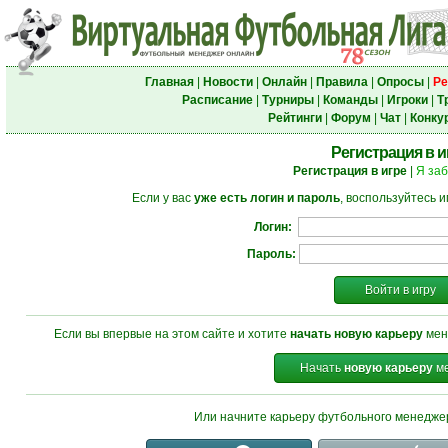
Главная
|
Новости
|
Онлайн
|
Правила
|
Опросы
|
Ре
Расписание
|
Турниры
|
Команды
|
Игроки
|
Т
Рейтинги
|
Форум
|
Чат
|
Конку
Регистрация в и
Регистрация в игре
|
Я за
Если у вас
уже есть логин и пароль
, воспользуйтесь 
Логин:
Пароль:
Войти в игру
Если вы впервые на этом сайте и хотите
начать новую карьеру
мен
Начать
новую карьеру
ме
Или начните карьеру футбольного менедж