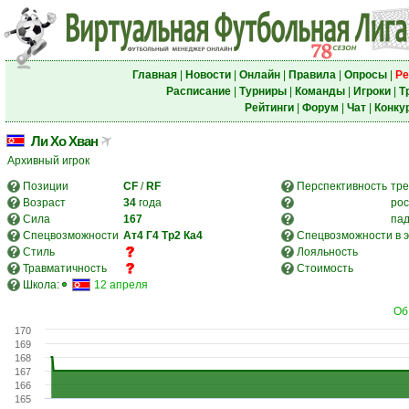
Главная
|
Новости
|
Онлайн
|
Правила
|
Опросы
|
Ре
Расписание
|
Турниры
|
Команды
|
Игроки
|
Т
Рейтинги
|
Форум
|
Чат
|
Конку
Ли Хо Хван
Архивный игрок
Позиции
CF
/
RF
Перспективность
тре
Возраст
34
года
рос
Сила
167
па
Спецвозможности
Ат4
Г4
Тр2
Ка4
Спецвозможности в э
Стиль
Лояльность
Травматичность
Стоимость
Школа:
12 апреля
Об
170
169
168
167
166
165