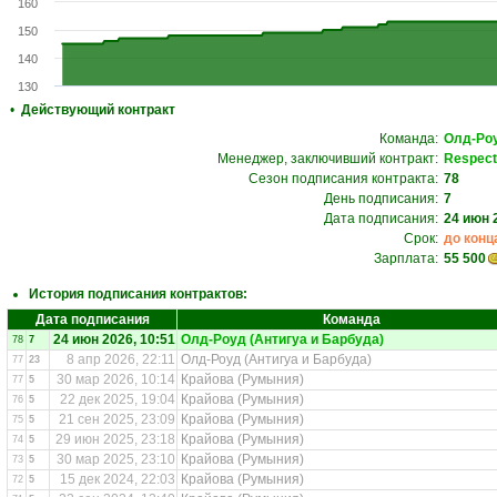
160
150
140
130
•
Действующий контракт
Команда:
Олд-Роу
Менеджер, заключивший контракт:
Respec
Сезон подписания контракта:
78
День подписания:
7
Дата подписания:
24 июн 
Срок:
до конц
Зарплата:
55 500
История подписания контрактов:
Дата подписания
Команда
24 июн 2026, 10:51
Олд-Роуд (Антигуа и Барбуда)
78
7
8 апр 2026, 22:11
Олд-Роуд (Антигуа и Барбуда)
77
23
30 мар 2026, 10:14
Крайова (Румыния)
77
5
22 дек 2025, 19:04
Крайова (Румыния)
76
5
21 сен 2025, 23:09
Крайова (Румыния)
75
5
29 июн 2025, 23:18
Крайова (Румыния)
74
5
30 мар 2025, 23:10
Крайова (Румыния)
73
5
15 дек 2024, 22:03
Крайова (Румыния)
72
5