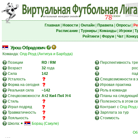
Главная
|
Новости
|
Онлайн
|
Правила
|
Опросы
|
Ре
Расписание
|
Турниры
|
Команды
|
Игроки
|
Т
Рейтинги
|
Форум
|
Чат
|
Конку
Урош Обрадович
Команда:
Олд-Роуд (Антигуа и Барбуда)
Позиции
RD
/
RM
Перспективность
тре
Возраст
32
года
рос
Сила
142
па
Усталость
Спецвозможности в э
Форма на сегодня
Игровая практика
Реальная сила
~142
Роль в команде
Спецвозможности
Ат2
Км4
Пк4
Уг4
Планы на следующий
Стиль
Полезность в этом с
Играл подряд
Контракт с
Олд-Роуд 
Травматичность
Зарплата за тур
Лояльность
Стоимость
Школа:
Борац (Сакуле)
Об