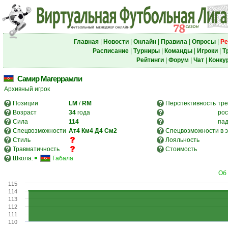
Главная
|
Новости
|
Онлайн
|
Правила
|
Опросы
|
Ре
Расписание
|
Турниры
|
Команды
|
Игроки
|
Т
Рейтинги
|
Форум
|
Чат
|
Конку
Самир Магеррамли
Архивный игрок
Позиции
LM
/
RM
Перспективность
тре
Возраст
34
года
рос
Сила
114
па
Спецвозможности
Ат4
Км4
Д4
См2
Спецвозможности в э
Стиль
Лояльность
Травматичность
Стоимость
Школа:
Габала
Об 
115
114
113
112
111
110