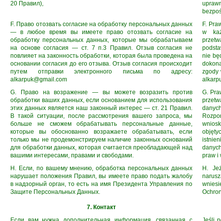
20 Правил),
uprawn
bezpoś
F. Право отозвать согласие на обработку персональных данных
F. Pra
— в любое время вы имеете право отозвать согласие на
w każ
обработку персональных данных, которые мы обрабатываем
przet
на основе согласия — ст. 7 п.3 Правил. Отзыв согласия не
podsta
повлияет на законность обработки, которая была проведена на
nie bę
основании согласия до его отзыва. Отзыв согласия происходит
dokona
путем отправки электронного письма по адресу:
zgody 
alkarpuk@gmail.com
alkar
G. Право на возражение — вы можете возразить против
G. Pra
обработки ваших данных, если основанием для использования
przetw
этих данных является наш законный интерес — ст. 21 Правил.
danyc
В такой ситуации, после рассмотрения вашего запроса, мы
Rozpo
больше не сможем обрабатывать персональные данные,
wniosk
которые вы обоснованно возражаете обрабатывать, если
objęt
только мы не продемонстрируем наличие законных оснований
istni
для обработки данных, которая считается преобладающей над
danych
вашими интересами, правами и свободами.
praw i
H. Если, по вашему мнению, обработка персональных данных
H. Je
нарушает положения Правил, вы имеете право подать жалобу
narusz
в надзорный орган, то есть на имя Президента Управления по
wnies
Защите Персональных Данных.
Ochro
7. Контакт
Если вам нужна дополнительная информация, связанная с
Jeśli 