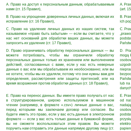
A. Право на доступ к персональным данным, обрабатываемым
A. Pra
нами (ст. 15 Правил),
(art. 
B. Право на упрощение доверенных личных данных, включая их
B. Pra
исправление (ст. 16 Правил),
ich po
C. Право на удаление личных данных из наших систем, так
C. Pra
называемое «право быть забытым» — если вы считаете, что у
„prawo
нас нет оснований для обработки ваших данных, вы можете
podst
запросить их удаление (ст. 17 Правил),
Państw
D. Право ограничивать обработку персональных данных — вы
D. Pr
можете потребовать, чтобы мы ограничили обработку
mogą P
персональных данных только их хранением или выполнением
osobo
действий, согласованных с вами, если у нас есть неверные
uzgod
данные о вас или мы обрабатываем их необоснованно; или вы
niepr
не хотите, чтобы мы их удаляли, потому что они нужны вам для
bezpod
определения, рассмотрения или защиты претензий; или на
Państw
время возражения против обработки данных (ст. 18 Правил),
lub na
danych
E. Право на перенос данных. Вы имеете право получать от нас
E. Pra
в структурированном, широко используемом в машинном
od na
чтении (например, в формате «.csv») личные данные о вас,
nadają
перед которыми мы заключаем договор или согласие. Вы
osobow
будете иметь это право, если у вас есть данные в электронном
podst
формате — если у вас есть только данные в бумажной форме,
przys
вы не сможете воспользоваться этим правом. Вы можете
elektr
поручить нам отправить эти данные напрямую другому лицу (ст.
papier