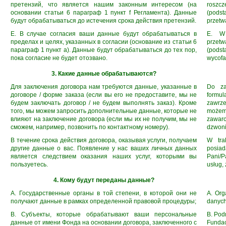
претензий, что является нашим законным интересом (на
roszcz
основании статьи 6 параграф 1 пункт f Регламента). Данные
(podst
будут обрабатываться до истечения срока действия претензий.
przetw
E. В случае согласия ваши данные будут обрабатываться в
E. W 
пределах и целях, указанных в согласии (основание из статьи 6
przetw
параграф 1 пункт а). Данные будут обрабатываться до тех пор,
(podst
пока согласие не будет отозвано.
wycofa
3. Какие данные обрабатываются?
Для заключения договора нам требуются данные, указанные в
Do za
договоре / форме заказа (если вы его не предоставите, мы не
formul
будем заключать договор / не будем выполнять заказ). Кроме
zawrz
того, мы можем запросить дополнительные данные, которые не
możemy
влияют на заключение договора (если мы их не получим, мы не
zawarc
сможем, например, позвонить по контактному номеру).
dzwoni
В течение срока действия договора, оказывая услуги, получаем
W tra
другие данные о вас. Появление у нас ваших личных данных
posia
является следствием оказания наших услуг, которыми вы
Pani/P
пользуетесь.
usług, 
4. Кому будут переданы данные?
A. Государственные органы в той степени, в которой они не
A. Org
получают данные в рамках определенной правовой процедуры;
danych
B. Субъекты, которые обрабатывают ваши персональные
B. Pod
данные от имени Фонда на основании договора, заключенного с
Fundac