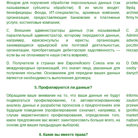
Фондом для поручения обработки персональных данных (так
przetw
называемые субъекты обработки). В их число входят:
Będą 
бенефициары Фонда, ИТ-специалисты, архивные компании,
archiw
организации, предоставляющие банковские и платежные
firmy 
услуги, хостинговые компании;
C. Внешние администраторы данных (так называемый
C. Ze
параллельный администратор, которому передаются данные,
Admini
например, юрисконсульты и юристы, организации,
adwok
занимающиеся курьерской или почтовой деятельностью,
poczt
организации, приобретающие дебиторскую задолженность —
niezap
если вы не оплачиваете наши счета вовремя),
D. Получатели в странах вне Европейского Союза или из
D. Odb
международных организаций, это значит лица, указанные для
osoby 
получения посылки. Основанием для передачи ваших данных
danych
является необходимость выполнения договора.
5. Профилируются ли данные?
Обращаем ваше внимание на то, что ваши данные не будут
Inform
подвергаться профилированию, т.е. автоматизированному
zauto
анализу данных и разработке прогнозов о предпочтениях или
przew
будущем поведении (профилирование означает, например, в
(prof
случае маркетингового профилирования, определение того,
marke
какое предложение вас может заинтересовать больше всего, на
najbar
основе для ваших предыдущих выборов).
wybory
6. Какие вы имеете права?