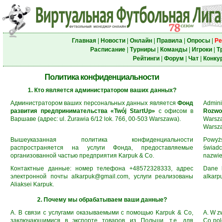
Главная
|
Новости
|
Онлайн
|
Правила
|
Опросы
|
Ре
Расписание
|
Турниры
|
Команды
|
Игроки
|
Т
Рейтинги
|
Форум
|
Чат
|
Конку
Политика конфиденциальности
1. Кто является администратором ваших данных?
Администратором ваших персональных данных является
Фонд
Admin
развития предпринимательства «Twój StartUp»
с офисом в
Rozwo
Варшаве (адрес: ul. Żurawia 6/12 lok. 766, 00-503 Warszawa).
Warsza
Warsz
Вышеуказанная политика конфиденциальности
Powyż
распространяется на услуги Фонда, предоставляемые
świad
организованной частью предприятия Karpuk & Co.
nazwie
Контактные данные: номер телефона +48572328333, адрес
Dane 
электронной почты alkarpuk@gmail.com, услуги реализованы
alkarp
Aliaksei Karpuk.
2. Почему мы обрабатываем ваши данные?
A. В связи с услугами оказываемыми с помощью Karpuk & Co,
A. W z
заключающимися в экспорте товаров из Польши, т.е. для
Co pol