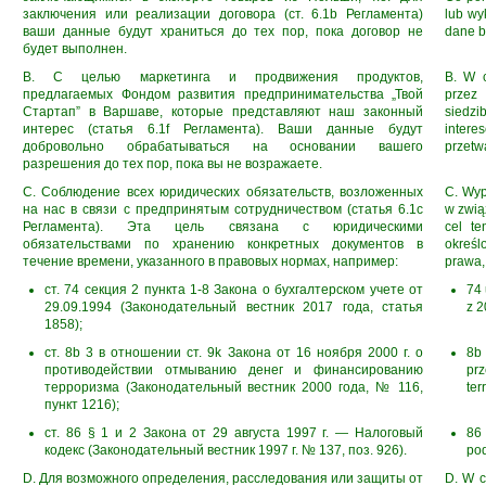
заключения или реализации договора (ст. 6.1b Регламента)
lub wy
ваши данные будут храниться до тех пор, пока договор не
dane b
будет выполнен.
B. С целью маркетинга и продвижения продуктов,
B. W c
предлагаемых Фондом развития предпринимательства „Твой
przez
Стартап” в Варшаве, которые представляют наш законный
siedz
интерес (статья 6.1f Регламента). Ваши данные будут
intere
добровольно обрабатываться на основании вашего
przetw
разрешения до тех пор, пока вы не возражаете.
C. Соблюдение всех юридических обязательств, возложенных
C. Wyp
на нас в связи с предпринятым сотрудничеством (статья 6.1с
w związ
Регламента). Эта цель связана с юридическими
cel t
обязательствами по хранению конкретных документов в
okreś
течение времени, указанного в правовых нормах, например:
prawa,
ст. 74 секция 2 пункта 1-8 Закона о бухгалтерском учете от
74 
29.09.1994 (Законодательный вестник 2017 года, статья
z 2
1858);
ст. 8b 3 в отношении ст. 9k Закона от 16 ноября 2000 г. о
8b
противодействии отмыванию денег и финансированию
pr
терроризма (Законодательный вестник 2000 года, № 116,
ter
пункт 1216);
ст. 86 § 1 и 2 Закона от 29 августа 1997 г. — Налоговый
86
кодекс (Законодательный вестник 1997 г. № 137, поз. 926).
pod
D. Для возможного определения, расследования или защиты от
D. W c