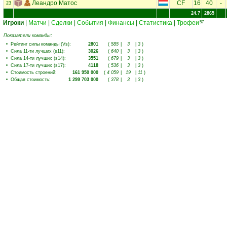
Леандро Матос
CF
16
40
-
23
24.7
2865
Игроки
|
Матчи
|
Сделки
|
События
|
Финансы
|
Статистика
|
Трофеи
57
Показатели команды:
•
Рейтинг силы команды (Vs)
:
2801
(
585
|
3
|
3
)
•
Сила 11-ти лучших (s11)
:
3026
(
640
|
3
|
3
)
•
Сила 14-ти лучших (s14)
:
3551
(
679
|
3
|
3
)
•
Сила 17-ти лучших (s17)
:
4118
(
536
|
3
|
3
)
•
Стоимость строений
:
161 950 000
(
4 059
|
19
|
11
)
•
Общая стоимость
:
1 299 703 000
(
378
|
3
|
3
)