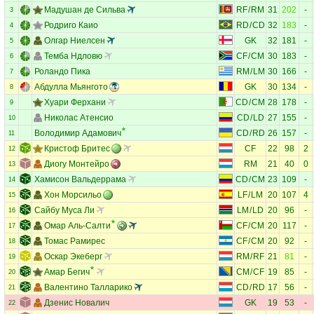
Мадушан де Сильва
RF
/
RM
31
202
-
3
Родриго Каио
RD
/
CD
32
183
-
4
Олгар Ниелсен
GK
32
181
-
5
Темба Ндловю
CF
/
CM
30
183
-
6
Роландо Пика
RM
/
LM
30
166
-
7
Абдулла Мьянгото
GK
30
134
-
8
Хуари Ферхани
CD
/
CM
28
178
-
9
Николас Атенсио
CD
/
LD
27
155
-
10
Володимир Адамович
CD
/
RD
26
157
-
11
Кристоф Бритес
CF
22
98
2
12
Диогу Монтейро
RM
21
40
0
13
Хамисон Вальдеррама
CD
/
CM
23
109
-
14
Хон Морсильо
LF
/
LM
20
107
4
15
Сайбу Муса Ли
LM
/
LD
20
96
-
16
Омар Аль-Салти
CF
/
CM
20
117
-
17
Томас Рамирес
CF
/
CM
20
92
-
18
Оскар Экеберг
RM
/
RF
21
81
-
19
Амар Бегич
CM
/
CF
19
85
-
20
Валентино Талларико
CD
/
RD
17
56
-
21
Дзенис Новалич
GK
19
53
-
22