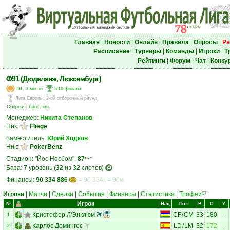
Главная
|
Новости
|
Онлайн
|
Правила
|
Опросы
|
Ре
Расписание
|
Турниры
|
Команды
|
Игроки
|
Т
Рейтинги
|
Форум
|
Чат
|
Конку
Ф91 (Дюделанж, Люксембург)
D1, 3 место
1/16 финала
Лига Европы
:
2-ой отборочный раунд
Сборная:
Лаос, юн.
Менеджер:
Никита Степанов
Ник:
Fliege
Заместитель:
Юрий Ходков
Ник:
PokerBenz
Стадион: "Йос Носбом",
87
тыс.
База:
7
уровень (
32
из
32
слотов)
Финансы:
90 334 886
= 90 334к = 90м
Игроки
|
Матчи
|
Сделки
|
События
|
Финансы
|
Статистика
|
Трофеи
57
Игрок
№
Нац
Поз
В
С
У
Кристофер Л'Энклюм
CF
/
CM
33
180
-
1
Карлос Домингес
LD
/
LM
32
172
-
2