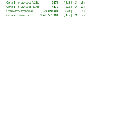
•
Сила 14-ти лучших (s14)
:
3870
(
318
|
2
|
2
)
•
Сила 17-ти лучших (s17)
:
4476
(
271
|
2
|
2
)
•
Стоимость строений
:
227 050 000
(
46
|
1
|
1
)
•
Общая стоимость
:
1 249 581 000
(
473
|
3
|
3
)