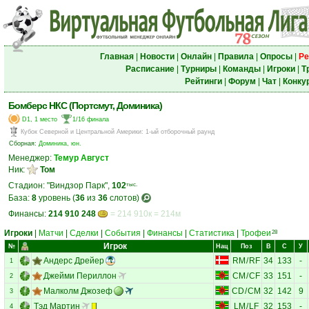
Главная
|
Новости
|
Онлайн
|
Правила
|
Опросы
|
Ре
Расписание
|
Турниры
|
Команды
|
Игроки
|
Т
Рейтинги
|
Форум
|
Чат
|
Конку
Бомберс НКС (Портсмут, Доминика)
D1, 1 место
1/16 финала
Кубок Северной и Центральной Америки
:
1-ый отборочный раунд
Сборная:
Доминика, юн.
Менеджер:
Темур Август
Ник:
Том
Стадион: "Виндзор Парк",
102
тыс.
База:
8
уровень (
36
из
36
слотов)
Финансы:
214 910 248
= 214 910к = 214м
Игроки
|
Матчи
|
Сделки
|
События
|
Финансы
|
Статистика
|
Трофеи
28
Игрок
№
Нац
Поз
В
С
У
Андерс Дрейер
RM
/
RF
34
133
-
1
Джейми Периллон
CM
/
CF
33
151
-
2
Малколм Джозеф
CD
/
CM
32
142
9
3
Тэд Мартин
LM
/
LF
32
153
-
4