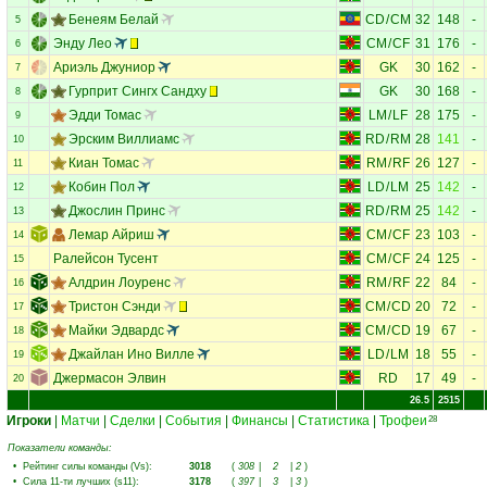
Бенеям Белай
CD
/
CM
32
148
-
5
Энду Лео
CM
/
CF
31
176
-
6
Ариэль Джуниор
GK
30
162
-
7
Гурприт Сингх Сандху
GK
30
168
-
8
Эдди Томас
LM
/
LF
28
175
-
9
Эрским Виллиамс
RD
/
RM
28
141
-
10
Киан Томас
RM
/
RF
26
127
-
11
Кобин Пол
LD
/
LM
25
142
-
12
Джослин Принс
RD
/
RM
25
142
-
13
Лемар Айриш
CM
/
CF
23
103
-
14
Ралейсон Тусент
CM
/
CF
24
125
-
15
Алдрин Лоуренс
RM
/
RF
22
84
-
16
Тристон Сэнди
CM
/
CD
20
72
-
17
Майки Эдвардс
CM
/
CD
19
67
-
18
Джайлан Ино Вилле
LD
/
LM
18
55
-
19
Джермасон Элвин
RD
17
49
-
20
26.5
2515
Игроки
|
Матчи
|
Сделки
|
События
|
Финансы
|
Статистика
|
Трофеи
28
Показатели команды:
•
Рейтинг силы команды (Vs)
:
3018
(
308
|
2
|
2
)
•
Сила 11-ти лучших (s11)
:
3178
(
397
|
3
|
3
)