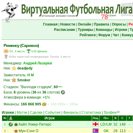
Главная
|
Новости
|
Онлайн
|
Правила
|
Опросы
|
Ре
Расписание
|
Турниры
|
Команды
|
Игроки
|
Т
Рейтинги
|
Форум
|
Чат
|
Конку
Рименсу (Саривон)
D1, 4 место
1/16 финала
Кубок азиатской конфедерации
:
Группа, 4 место
Менеджер:
Андрей Лазарев
Ник:
deadjedy
Заместитель:
Н М
Ник:
Smoker
Стадион: "Валлэдж стэдиум",
60
тыс.
База:
8
уровень (
36
из
36
слотов)
Атмосфера в команде:
+1
%
Финансы:
166 868 905
= 166 868к = 166м
Игроки
|
Матчи
|
Сделки
|
События
|
Финансы
|
Статистика
|
Трофеи
23
Игрок
№
Нац
Поз
В
С
У
Кайл Уокер-Питерс
LD
/
LM
32
148
-
1
Мун-Сонг О
GK
28
113
-
2