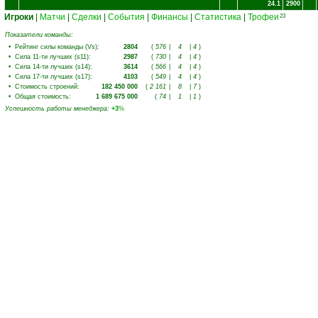
24.1
2900
Игроки
|
Матчи
|
Сделки
|
События
|
Финансы
|
Статистика
|
Трофеи
23
Показатели команды:
•
Рейтинг силы команды (Vs)
:
2804
(
576
|
4
|
4
)
•
Сила 11-ти лучших (s11)
:
2987
(
730
|
4
|
4
)
•
Сила 14-ти лучших (s14)
:
3614
(
566
|
4
|
4
)
•
Сила 17-ти лучших (s17)
:
4103
(
549
|
4
|
4
)
•
Стоимость строений
:
182 450 000
(
2 161
|
8
|
7
)
•
Общая стоимость
:
1 689 675 000
(
74
|
1
|
1
)
Успешность работы менеджера
:
+3
%