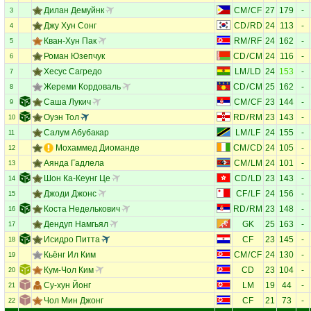
Дилан Демуйнк
CM
/
CF
27
179
-
3
Джу Хун Сонг
CD
/
RD
24
113
-
4
Кван-Хун Пак
RM
/
RF
24
162
-
5
Роман Юзепчук
CD
/
CM
24
116
-
6
Хесус Сагредо
LM
/
LD
24
153
-
7
Жереми Кордоваль
CD
/
CM
25
162
-
8
Саша Лукич
CM
/
CF
23
144
-
9
Оуэн Тол
RD
/
RM
23
143
-
10
Салум Абубакар
LM
/
LF
24
155
-
11
Мохаммед Диоманде
CM
/
CD
24
105
-
12
Аянда Гадлела
CM
/
LM
24
101
-
13
Шон Ка-Кеунг Це
CD
/
LD
23
143
-
14
Джоди Джонс
CF
/
LF
24
156
-
15
Коста Неделькович
RD
/
RM
23
148
-
16
Дендуп Намгьял
GK
25
163
-
17
Исидро Питта
CF
23
145
-
18
Кьёнг Ил Ким
CM
/
CF
24
130
-
19
Кум-Чол Ким
CD
23
104
-
20
Су-хун Йонг
LM
19
44
-
21
Чол Мин Джонг
CF
21
73
-
22