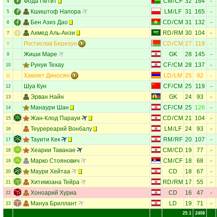
Фода Петит
CM
/
CF
32
164
-
4
Кшиштоф Напора
LM
/
LF
31
165
-
5
Бен Азиз Дао
CD
/
CM
31
132
-
6
Ахмед Аль-Анзи
RD
/
RM
30
104
-
7
Ростислав Березун
CD
/
CM
27
119
-
8
Жиши Маре
GK
28
145
-
9
Рунуи Техау
CF
/
CM
28
137
-
10
Хамлет Диносян
LD
/
LM
25
92
-
11
Шуа Кун
CF
/
CM
25
119
-
12
Эрван Найн
GK
24
93
-
13
Манаури Шан
CF
/
CM
25
126
-
14
Жан-Клод Парауи
CD
/
CM
21
104
-
15
Теуререарий Вонбалу
LM
/
LF
24
93
-
16
Тауити Кек
RM
/
RF
20
107
-
17
Хеарии Таванае
CM
/
CD
19
77
-
18
Марко Стоянович
CM
/
CF
18
68
-
19
Маури Хейтаа
CD
18
67
-
20
Хитимоана Тейра
RD
/
RM
17
55
-
21
Хоноарий Хуриа
CD
16
47
-
22
Мануа Бриллант
LD
19
71
-
23
25.1
2408