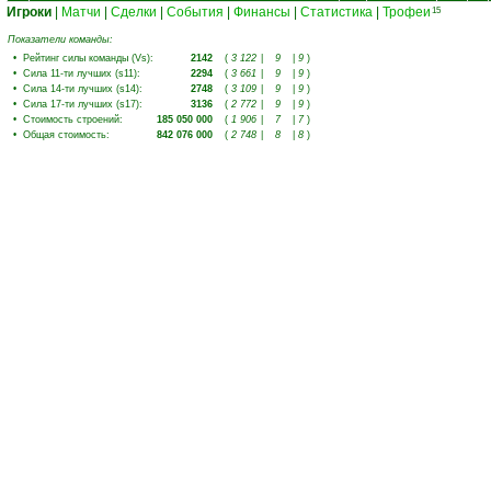
Игроки
|
Матчи
|
Сделки
|
События
|
Финансы
|
Статистика
|
Трофеи
15
Показатели команды:
•
Рейтинг силы команды (Vs)
:
2142
(
3 122
|
9
|
9
)
•
Сила 11-ти лучших (s11)
:
2294
(
3 661
|
9
|
9
)
•
Сила 14-ти лучших (s14)
:
2748
(
3 109
|
9
|
9
)
•
Сила 17-ти лучших (s17)
:
3136
(
2 772
|
9
|
9
)
•
Стоимость строений
:
185 050 000
(
1 906
|
7
|
7
)
•
Общая стоимость
:
842 076 000
(
2 748
|
8
|
8
)