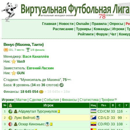
Главная
|
Новости
|
Онлайн
|
Правила
|
Опросы
|
Ре
Расписание
|
Турниры
|
Команды
|
Игроки
|
Т
Рейтинги
|
Форум
|
Чат
|
Конку
Венус (Махина, Таити)
D1, 7 место
1/8 финала
Менеджер:
Вася Канаплёв
Ник:
Vas9
Заместитель:
Евгений Ласкин
Ник:
GUN
Стадион: "Мунисипаль де Махина",
75
тыс.
База:
8
уровень (
34
из
36
слотов)
Финансы:
18 645 054
= 18 645к = 18м
Игроки
|
Матчи
|
Сделки
|
События
|
Финансы
|
Статистика
|
Трофеи
15
Игрок
№
Нац
Поз
В
С
У
Абдумутал Турсункулов
CD
/
CM
33
116
-
1
Луис Вейтоб
CD
/
LD
33
99
-
2
Оскар Киноньес
CD
/
RD
33
108
-
3