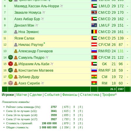
Махмуд Хассан Аль-Норри
LM
/
LD
29
172
-
6
Звакале Номуса
CM
/
CD
29
170
-
7
Азиз Акбар Бур
CM
/
CD
29
162
-
8
Дензил Мэн
LM
/
LF
29
151
-
9
Ноа Эрманс
CM
/
CD
28
161
-
10
Ясем Салах
CM
/
CD
25
139
-
11
Никлас Раутер
CF
/
CM
26
87
-
12
Александр Гончаров
RM
/
RD
24
131
-
13
Самуэль Педро
CF
/
CM
21
122
-
14
Ибрахим Аль Каби
GK
21
96
-
15
Константин Матвеев
RM
/
RF
18
59
-
16
Зубаир Дуду
CM
19
72
-
17
Азиз Сирибе
RM
18
60
-
18
26.3
2387
Игроки
|
Матчи
|
Сделки
|
События
|
Финансы
|
Статистика
|
Трофеи
6
Показатели команды:
•
Рейтинг силы команды (Vs)
:
2757
(
675
|
5
|
5
)
•
Сила 11-ти лучших (s11)
:
3041
(
615
|
5
|
5
)
•
Сила 14-ти лучших (s14)
:
3559
(
655
|
5
|
5
)
•
Сила 17-ти лучших (s17)
:
3927
(
733
|
5
|
5
)
•
Стоимость строений
:
198 650 000
(
879
|
5
|
5
)
•
Общая стоимость
:
1 008 683 000
(
1 334
|
9
|
9
)