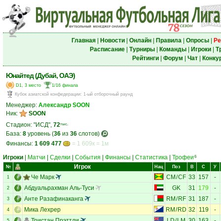
Главная
|
Новости
|
Онлайн
|
Правила
|
Опросы
|
Ре
Расписание
|
Турниры
|
Команды
|
Игроки
|
Т
Рейтинги
|
Форум
|
Чат
|
Конку
Юнайтед (Дубай, ОАЭ)
D1, 3 место
1/16 финала
Кубок азиатской конфедерации
:
1-ый отборочный раунд
Менеджер:
Александр SOON
Ник:
SOON
Стадион: "ИСД",
72
тыс.
База:
8
уровень (
36
из
36
слотов)
Финансы:
1 609 477
= 1 609к = 1м
Игроки
|
Матчи
|
Сделки
|
События
|
Финансы
|
Статистика
|
Трофеи
6
Игрок
№
Нац
Поз
В
С
У
Че Марк
CM
/
CF
33
157
-
1
Абдуальрахман Аль-Туси
GK
31
179
-
2
Анте Разафинаканга
RM
/
RF
31
187
-
3
Мика Лехрер
RM
/
RD
32
119
-
4
Тристан Прэттли
LD
/
LM
30
163
-
5