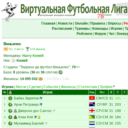
Главная
|
Новости
|
Онлайн
|
Правила
|
Опросы
|
Ре
Расписание
|
Турниры
|
Команды
|
Игроки
|
Т
Рейтинги
|
Форум
|
Чат
|
Конку
Виньялес
D1, 5 место
1/16 финала
Менеджер:
Harry Kewell
Ник:
Kewell
Стадион: "Террено де футбол Виньялес",
70
тыс.
База:
8
уровень (
36
из
36
слотов)
Финансы:
14 095 042
= 14 095к = 14м
Игроки
|
Матчи
|
Сделки
|
События
|
Финансы
|
Статистика
|
Трофеи
34
Игрок
№
Нац
Поз
В
С
У
Байаз Зарипов
CM
/
CD
31
191
-
1
Арчи Петракер
CF
/
RF
31
203
-
2
Джерсон дос Сантос
CF
/
CM
31
199
-
3
Алан Клё
CD
/
CM
30
184
-
4
Мухаммед Бэрлей
CD
/
CM
30
155
-
5