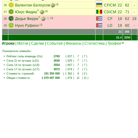
Валентин Белоусов
(3)
CF
/
CM
22
82
-
26
Юнус Фидиа
(4)
CD
/
CM
22
71
-
27
Дидье Ферри
(1)
CF
19
62
19
28
Нуно Руфино
(1)
LD
19
60
-
29
21
366
24.4
3294
Игроки
|
Матчи
|
Сделки
|
События
|
Финансы
|
Статистика
|
Трофеи
34
Показатели команды:
•
Рейтинг силы команды (Vs)
:
2765
(
657
|
7
|
7
)
•
Сила 11-ти лучших (s11)
:
3030
(
629
|
7
|
7
)
•
Сила 14-ти лучших (s14)
:
3554
(
667
|
7
|
7
)
•
Сила 17-ти лучших (s17)
:
3972
(
674
|
7
|
7
)
•
Стоимость строений
:
191 550 000
(
1 362
|
9
|
9
)
•
Общая стоимость
:
1 079 007 000
(
974
|
11
|
11
)