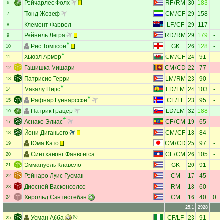
Рейчарлес Фолх
RF
/
RM
30
183
-
6
Тюнд Жозеф
CM
/
CF
29
158
-
7
Клемент Фаррел
LF
/
CF
29
117
-
8
Рейнель Легра
RD
/
RM
29
179
-
9
Рис Томпсон
GK
26
128
-
10
Хьюэл Армор
CM
/
CF
24
91
-
11
Гашишка Мишари
CM
/
CD
22
77
-
12
Патрисио Терри
LM
/
RM
23
90
-
13
Макалу Пирс
LD
/
LM
24
103
-
14
Рафнар Гуннарссон
CF
/
LF
23
95
-
15
Патрик Грацер
LD
/
LM
32
188
-
16
Аснаке Элиас
CF
/
CM
19
65
-
17
Йони Диганьего
CM
/
CF
18
84
-
18
Юма Като
CM
/
CD
25
97
-
19
Синтханонг Фанвонгса
CF
/
CM
26
105
-
20
Эммануель Клавело
GK
20
91
-
21
Рейнаро Луис Гусман
CM
17
45
-
22
Диосней Васконселос
RM
18
60
-
23
Херольд Сантистебан
CM
16
40
0
24
25.1
2928
Усман Абба
(6)
CF
/
LF
23
91
-
25