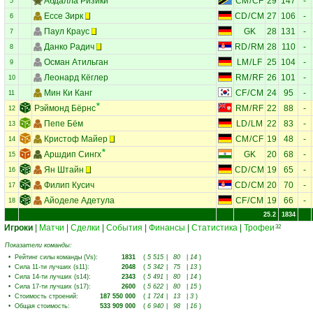
Абдалла Ризики
CM
/
CF
29
147
-
5
Ессе Зирк
CD
/
CM
27
106
-
6
Паул Краус
GK
28
131
-
7
Данко Радич
RD
/
RM
28
110
-
8
Осман Атильган
LM
/
LF
25
104
-
9
Леонард Кёглер
RM
/
RF
26
101
-
10
Мин Ки Канг
CF
/
CM
24
95
-
11
Рэймонд Бёрнс
RM
/
RF
22
88
-
12
Пепе Бём
LD
/
LM
22
83
-
13
Кристоф Майер
CM
/
CF
19
48
-
14
Аршдип Сингх
GK
20
68
-
15
Ян Штайн
CD
/
CM
19
65
-
16
Филип Кусич
CD
/
CM
20
70
-
17
Айоделе Адетула
CF
/
CM
19
66
-
18
25.2
1834
Игроки
|
Матчи
|
Сделки
|
События
|
Финансы
|
Статистика
|
Трофеи
32
Показатели команды:
•
Рейтинг силы команды (Vs)
:
1831
(
5 515
|
80
|
14
)
•
Сила 11-ти лучших (s11)
:
2048
(
5 342
|
75
|
13
)
•
Сила 14-ти лучших (s14)
:
2343
(
5 491
|
80
|
14
)
•
Сила 17-ти лучших (s17)
:
2600
(
5 622
|
80
|
15
)
•
Стоимость строений
:
187 550 000
(
1 724
|
13
|
3
)
•
Общая стоимость
:
533 909 000
(
6 940
|
98
|
16
)