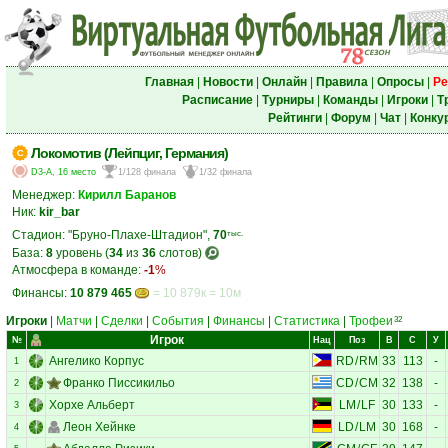
Главная
|
Новости
|
Онлайн
|
Правила
|
Опросы
|
Ре
Расписание
|
Турниры
|
Команды
|
Игроки
|
Т
Рейтинги
|
Форум
|
Чат
|
Конку
Локомотив (Лейпциг, Германия)
D3-A, 16 место
1/128 финала
1/32 финала
Менеджер:
Кирилл Баранов
Ник:
kir_bar
Стадион: "Бруно-Плахе-Штадион",
70
тыс.
База:
8
уровень (
34
из
36
слотов)
Атмосфера в команде:
-1
%
Финансы:
10 879 465
= 10 879к = 10м
Игроки
|
Матчи
|
Сделки
|
События
|
Финансы
|
Статистика
|
Трофеи
32
Игрок
№
Нац
Поз
В
С
У
Ангелико Корпус
RD
/
RM
33
113
-
1
Франко Писсикильо
CD
/
CM
32
138
-
2
Хорхе Альберт
LM
/
LF
30
133
-
3
Леон Хейнке
LD
/
LM
30
168
-
4