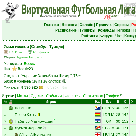
Главная
|
Новости
|
Онлайн
|
Правила
|
Опросы
|
Ре
Расписание
|
Турниры
|
Команды
|
Игроки
|
Т
Рейтинги
|
Форум
|
Чат
|
Конку
Умраниеспор (Стамбул, Турция)
D2, 11 место
1/16 финала
Сборная:
Буркина Фасо, мол.
Менеджер:
Борис
Ник:
Beetle23
Стадион: "Умрание Хекимбаши Шехир",
75
тыс.
База:
8
уровень (
36
из
36
слотов)
Финансы:
8 396 925
= 8 396к = 8м
Игроки
|
Матчи
|
Сделки
|
События
|
Финансы
|
Статистика
|
Трофеи
10
Игрок
№
Нац
Поз
В
С
У
Девон Пол
CD
/
CM
30
136
-
1
Пьерр Котти
LD
/
LM
28
142
-
2
Пабатсо Матложсханг
GK
30
152
-
3
Лусьен Жероми
CF
/
CM
30
171
-
4
Абдул Абдулмалик
LF
/
LM
27
145
-
5