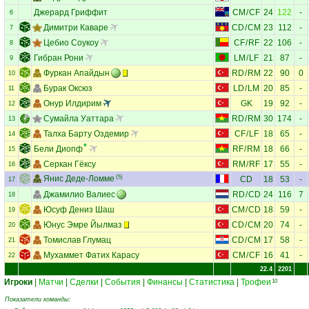
Джерард Гриффит
CM
/
CF
24
122
-
6
Димитри Каваре
CD
/
CM
23
112
-
7
Цебио Соукоу
CF
/
RF
22
106
-
8
Гибран Рони
LM
/
LF
21
87
-
9
Фуркан Апайдын
RD
/
RM
22
90
0
10
Бурак Оксюз
LD
/
LM
20
85
-
11
Онур Илдирим
GK
19
92
-
12
Сумайла Уаттара
RD
/
RM
30
174
-
13
Талха Барту Оздемир
CF
/
LF
18
65
-
14
Бели Диопф
RF
/
RM
18
66
-
15
Серкан Гёксу
RM
/
RF
17
55
-
16
Янис Деде-Ломме
(5)
CD
18
53
-
17
Джамилио Валиес
RD
/
CD
24
116
7
18
Юсуф Дениз Шаш
CM
/
CD
18
59
-
19
Юнус Эмре Йылмаз
CD
/
CM
20
74
-
20
Томислав Глумац
CD
/
CM
17
58
-
21
Мухаммет Фатих Карасу
CM
/
CF
16
41
-
22
22.4
2201
Игроки
|
Матчи
|
Сделки
|
События
|
Финансы
|
Статистика
|
Трофеи
10
Показатели команды: