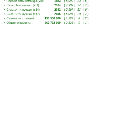
•
Рейтинг силы команды (Vs)
:
1883
(
5 099
|
23
|
6
)
•
Сила 11-ти лучших (s11)
:
2104
(
4 939
|
24
|
7
)
•
Сила 14-ти лучших (s14)
:
2392
(
5 197
|
23
|
6
)
•
Сила 17-ти лучших (s17)
:
2695
(
5 091
|
23
|
7
)
•
Стоимость строений
:
193 550 000
(
1 228
|
8
|
2
)
•
Общая стоимость
:
862 732 000
(
2 528
|
9
|
1
)