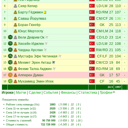
Сияр Кепир
LD
/
LM
28
110
-
6
Барту Гёджмен
RD
/
RM
27
107
-
7
Саваш Йорулмаз
CM
/
CF
26
136
-
8
Боран Гюнгёр
GK
25
113
-
9
Юнус Мертоглу
CM
/
LM
24
118
-
10
Вели Деврим Ок
CD
/
LD
23
114
-
11
Хюсейн Иджлек
LD
/
LM
22
108
-
12
Чагдаш Арслан
RM
/
RD
21
105
-
13
Мустафа Эфе Четинкая
CF
/
LF
20
104
-
14
Мехмет Эрен Акташ
CM
/
CD
19
84
-
15
Фехми Талха Акджин
RD
/
RM
18
69
-
16
Алперен Думан
GK
17
57
-
17
Мухаммед Эмин Ипек
CF
16
45
-
18
24.5
1997
Игроки
|
Матчи
|
Сделки
|
События
|
Финансы
|
Статистика
|
Трофеи
10
Показатели команды:
•
Рейтинг силы команды (Vs)
:
1883
(
5 098
|
22
|
5
)
•
Сила 11-ти лучших (s11)
:
2020
(
5 506
|
25
|
8
)
•
Сила 14-ти лучших (s14)
:
2428
(
4 983
|
22
|
5
)
•
Сила 17-ти лучших (s17)
:
2740
(
4 843
|
22
|
6
)
•
Стоимость строений
:
90 750 000
(
9 659
|
52
|
16
)
•
Общая стоимость
:
722 728 000
(
4 245
|
20
|
6
)