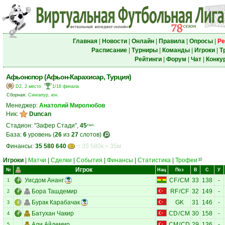
Главная
|
Новости
|
Онлайн
|
Правила
|
Опросы
|
Ре
Расписание
|
Турниры
|
Команды
|
Игроки
|
Т
Рейтинги
|
Форум
|
Чат
|
Конку
Афьонспор (Афьон-Карахисар, Турция)
D2, 2 место
1/16 финала
Сборная:
Сингапур, юн.
Менеджер:
Анатолий Миролюбов
Ник:
Duncan
Стадион: "Зафер Стади",
45
тыс.
База:
6
уровень (
26
из
27
слотов)
Финансы:
35 580 640
= 35 580к = 35м
Игроки
|
Матчи
|
Сделки
|
События
|
Финансы
|
Статистика
|
Трофеи
10
Игрок
№
Нац
Поз
В
С
У
Уисдом Ананг
CF
/
CM
33
138
-
1
Бора Ташдемир
RF
/
CF
32
149
-
2
Бурак Карабачак
GK
31
146
-
3
Батухан Чакир
CD
/
CM
30
158
-
4
Али Айдемир
CM
/
CD
29
136
-
5