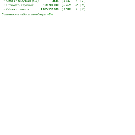
•
Сила 17-ти лучших (s17)
:
3534
(
1 447
|
7
|
7
)
•
Стоимость строений
:
169 700 000
(
3 439
|
22
|
9
)
•
Общая стоимость
:
1 005 137 000
(
1 349
|
7
|
7
)
Успешность работы менеджера
:
+3
%