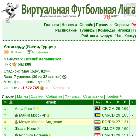
Главная
|
Новости
|
Онлайн
|
Правила
|
Опросы
|
Ре
Расписание
|
Турниры
|
Команды
|
Игроки
|
Т
Рейтинги
|
Форум
|
Чат
|
Конку
Алтинорду (Измир, Турция)
D1, 3 место
1/16 финала
Менеджер:
Евгений Калашников
Ник:
black88
Стадион: "Мач Коду",
82
тыс.
База:
7
уровень (
30
из
32
слотов)
Атмосфера в команде:
+1
%
Финансы:
-1 522 765
= -1 522к = -1м
Игроки
|
Матчи
|
Сделки
|
События
|
Финансы
|
Статистика
|
Трофеи
13
Игрок
№
Нац
Поз
В
С
У
Алва Раш
CF
/
CM
29
169
-
1
Майкл Мэсси
CM
/
CD
29
165
-
2
Мехди Мираза Агаджани
RD
/
RM
27
131
-
3
Жоэль Ионе
CM
/
CF
28
160
-
4
Родриго Богарин
CM
/
CD
29
151
-
5