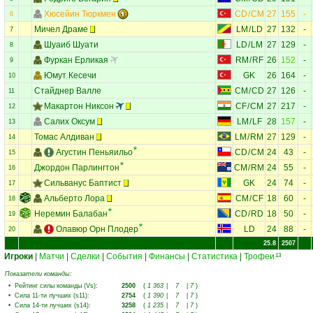
Хюсейин Тюркмен
CD
/
CM
27
155
-
6
Мичел Драме
LM
/
LD
27
132
-
7
Шуаиб Шуати
LD
/
LM
27
129
-
8
Фуркан Ерликая
RM
/
RF
26
152
-
9
Юмут Кесечи
GK
26
164
-
10
Стайднер Валле
CM
/
CD
27
126
-
11
Макартон Никсон
CF
/
CM
27
217
-
12
Салих Оксум
LM
/
LF
28
157
-
13
Томас Алдиван
LM
/
RM
27
129
-
14
Агустин Пеньяильо
CD
/
CM
24
43
-
15
Джордон Парлингтон
CM
/
RM
24
55
-
16
Сильванус Баптист
GK
24
74
-
17
Альберто Лора
CM
/
CF
18
60
-
18
Неремин Балабан
CD
/
RD
18
50
-
19
Олавюр Орн Плодер
LD
24
88
-
20
25.8
2507
Игроки
|
Матчи
|
Сделки
|
События
|
Финансы
|
Статистика
|
Трофеи
13
Показатели команды:
•
Рейтинг силы команды (Vs)
:
2500
(
1 363
|
7
|
7
)
•
Сила 11-ти лучших (s11)
:
2754
(
1 390
|
7
|
7
)
•
Сила 14-ти лучших (s14)
:
3258
(
1 235
|
7
|
7
)