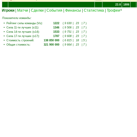
23.8
1806
Игроки
|
Матчи
|
Сделки
|
События
|
Финансы
|
Статистика
|
Трофеи
6
Показатели команды:
•
Рейтинг силы команды (Vs)
:
1222
(
9 630
|
23
|
7
)
•
Сила 11-ти лучших (s11)
:
1346
(
9 506
|
23
|
7
)
•
Сила 14-ти лучших (s14)
:
1533
(
9 751
|
23
|
7
)
•
Сила 17-ти лучших (s17)
:
1787
(
9 608
|
23
|
7
)
•
Стоимость строений
:
138 850 000
(
6 815
|
18
|
5
)
•
Общая стоимость
:
321 900 000
(
9 664
|
23
|
7
)