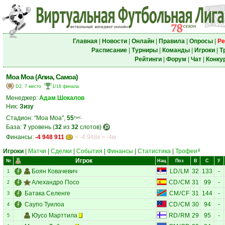
Главная
|
Новости
|
Онлайн
|
Правила
|
Опросы
|
Ре
Расписание
|
Турниры
|
Команды
|
Игроки
|
Т
Рейтинги
|
Форум
|
Чат
|
Конку
Моа Моа (Апиа, Самоа)
D2, 7 место
1/16 финала
Менеджер:
Адам Шокалов
Ник:
Зизу
Стадион: "Моа Моа",
55
тыс.
База:
7
уровень (
32
из
32
слотов)
Финансы:
-4 948 911
= -4 948к = -4м
Игроки
|
Матчи
|
Сделки
|
События
|
Финансы
|
Статистика
|
Трофеи
6
Игрок
№
Нац
Поз
В
С
У
Боян Ковачевич
LD
/
LM
32
133
-
1
Алехандро Посо
CD
/
CM
31
99
-
2
Батака Селенге
CM
/
CF
31
144
-
3
Саупо Туилоа
CD
/
CM
30
94
-
4
Юусо Марттила
RD
/
RM
29
95
-
5