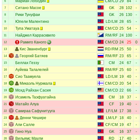
Мариан Лободин
CM
/
CD
29
84
-
6
Ситано Масое
GK
28
102
-
7
Рики Тунуфаи
GK
26
130
-
8
Юпели Малентино
LD
/
LM
28
65
-
9
Тупа Уматауа
CM
/
CD
25
54
-
10
Найджел Каррасквило
RM
/
RF
24
100
-
11
Рамиго Каного
CM
/
CD
24
25
0
12
Кис Званенбург
RD
/
RM
25
50
-
13
Георгий Батяев
RM
/
RF
23
65
-
14
Беллах Геззу
CM
24
67
-
15
Ауйева Талалелей
RM
/
RF
25
60
-
16
Сио Таамуела
LD
/
LM
19
40
-
17
Микаэль Нурккала
CM
/
CD
20
54
-
18
Мохд Райхан Сасия
CM
/
CD
22
66
-
19
Исамель Таэфуатайна
CM
18
37
-
20
Матайо Алуа
CF
19
40
-
21
Сакираа Сафунитууга
LF
/
LM
17
38
-
22
Денни Чешире
LM
/
LF
18
40
-
23
Али Салле
CF
/
CM
19
47
-
24
Гино Нуа
GK
16
37
-
25
Вильямс Маули
RD
17
40
-
26