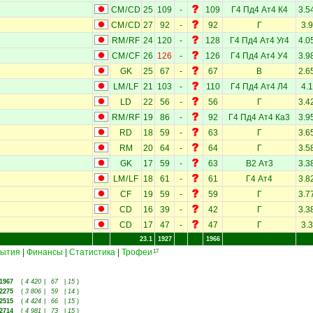
CM
/
CD
25
109
-
109
Г4
Пд4
Ат4
К4
3.5
CM
/
CD
27
92
-
92
Г
3.9
RM
/
RF
24
120
-
128
Г4
Пд4
Ат4
Уг4
4.0
CM
/
CF
26
126
-
126
Г4
Пд4
Ат4
У4
3.9
GK
25
67
-
67
В
2.6
LM
/
LF
21
103
-
110
Г4
Пд4
Ат4
Л4
4.1
LD
22
56
-
56
Г
3.4
RM
/
RF
19
86
-
92
Г4
Пд4
Ат4
Ка3
3.9
RD
18
59
-
63
Г
3.6
RM
20
64
-
64
Г
3.5
GK
17
59
-
63
В2
Ат3
3.3
LM
/
LF
18
61
-
61
Г4
Ат4
3.8
CF
19
59
-
59
Г
3.7
CD
16
39
-
42
Г
3.3
CD
17
47
-
47
Г
3.3
23.1
1927
1966
ытия
|
Финансы
|
Статистика
|
Трофеи
17
1967
(
4 420
|
67
|
15
)
2275
(
3 806
|
59
|
14
)
2515
(
4 424
|
66
|
15
)
2714
(
4 981
|
73
|
15
)