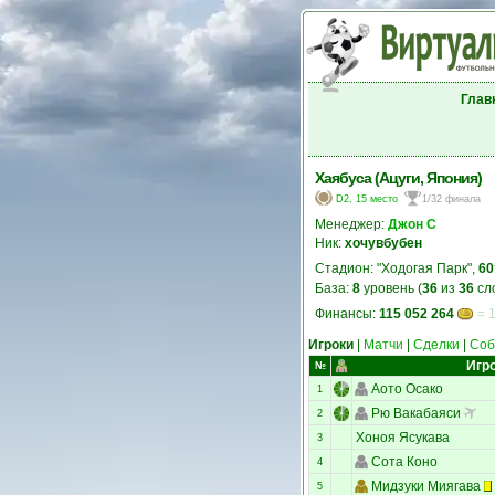
Глав
Хаябуса (Ацуги, Япония)
D2, 15 место
1/32 финала
Менеджер:
Джон С
Ник:
хочувбубен
Стадион: "Ходогая Парк",
60
База:
8
уровень (
36
из
36
сл
Финансы:
115 052 264
= 1
Игроки
|
Матчи
|
Сделки
|
Соб
Игр
№
Аото Осако
1
Рю Вакабаяси
2
Хоноя Ясукава
3
Сота Коно
4
Мидзуки Миягава
5