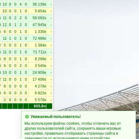
4
10
0
0
4
0
36 139к
-
10
0
0
1
0
5 854к
-
5
11
0
2
2
0
58 092к
-
8
12
0
1
2
0
47 945к
-
5
6
0
0
1
0
1 330к
-
11
1
0
1
0
72 486к
-
2
5
0
0
1
0
1 384к
-
5
11
0
0
1
0
71 711к
-
5
8
0
0
1
0
8 298к
-
8
6
0
0
2
0
3 540к
-
8
10
0
0
1
0
24 909к
-
2
11
0
0
1
0
17 406к
-
7
6
0
0
0
0
4 279к
-
8
6
0
0
3
0
6 822к
-
2
0
0
0
0
5 578к
-
605.8
м
Уважаемый пользователь!
Мы используем файлы cookies, чтобы отличать вас от
других пользователей сайта, сохранять ваши игровые
настройки, правильно отображать страницы сайта в
зависимости от используемого вами устройства.