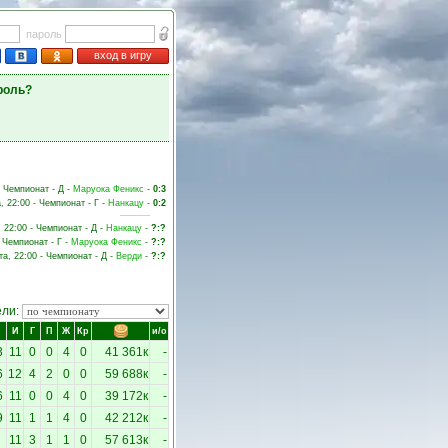
пароль
вход в игру
роль?
- Чемпионат - Д -
Маруока Феникс
-
0:3
, 22:00 - Чемпионат - Г -
Нанкацу
-
0:2
, 22:00 - Чемпионат - Д -
Нанкацу
-
?:?
- Чемпионат - Г -
Маруока Феникс
-
?:?
та, 22:00 - Чемпионат - Д -
Верди
-
?:?
ели:
И
Г
П
Ж
Кр
и/о
3
11
0
0
4
0
41 361к
-
6
12
4
2
0
0
59 688к
-
6
11
0
0
4
0
39 172к
-
9
11
1
1
4
0
42 212к
-
11
3
1
1
0
57 613к
-