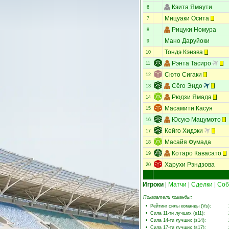
Кэита Ямаути
6
Мицуаки Осита
7
Рицуки Номура
8
Мано Даруйоки
9
Тондэ Кэнэва
10
Рэнта Тасиро
11
Сюто Сигаки
12
Сёго Эндо
13
Рюдзи Ямада
14
Масамити Касуя
15
Юсукэ Мацумото
16
Кейго Хидэки
17
Масайя Фумада
18
Котаро Кавасато
19
Харухи Рэндзова
20
Игроки
|
Матчи
|
Сделки
|
Соб
Показатели команды:
•
Рейтинг силы команды (Vs)
:
•
Сила 11-ти лучших (s11)
:
•
Сила 14-ти лучших (s14)
:
•
Сила 17-ти лучших (s17)
: